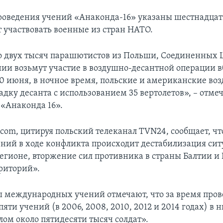
роведения учений «Анаконда-16» указаны шестнадцать
т участвовать военные из стран НАТО.
о двух тысяч парашютистов из Польши, Соединенных 
ии возьмут участие в воздушно-десантной операции в
10 июня, в ночное время, польские и американские в
дку десанта с использованием 35 вертолетов», – отмеч
 «Анаконда 16».
com, цитируя польский телеканал TVN24, сообщает, чт
ний в ходе конфликта происходит дестабилизация сит
егионе, вторжение сил противника в страны Балтии и
риторий».
 международных учений отмечают, что за время про
ти учений (в 2006, 2008, 2010, 2012 и 2014 годах) в 
лом около пятидесяти тысяч солдат».