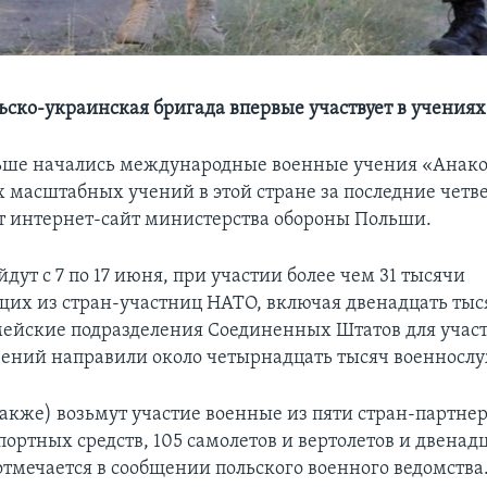
ьско-украинская бригада впервые участвует в учения
ьше начались международные военные учения «Анако
х масштабных учений в этой стране за последние четве
т интернет-сайт министерства обороны Польши.
ут с 7 по 17 июня, при участии более чем 31 тысячи
их из стран-участниц НАТО, включая двенадцать тыс
ейские подразделения Соединенных Штатов для участ
ений направили около четырнадцать тысяч военносл
также) возьмут участие военные из пяти стран-партне
портных средств, 105 самолетов и вертолетов и двенад
отмечается в сообщении польского военного ведомства