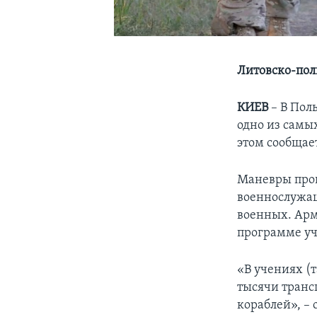
Литовско-пол
КИЕВ
– В Пол
одно из самы
этом сообщае
Маневры пройд
военнослужащ
военных. Арм
программе уч
«В учениях (
тысячи транс
кораблей», – 