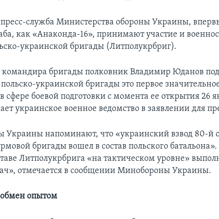
 пресс-служба Министерства обороны Украины, вперв
аба, как «Анаконда-16», принимают участие и военн
ьско-украинской бригады (Литполукрбриг).
 командира бригады полковник Владимир Юданов под
-польско-украинской бригады это первое значительно
в сфере боевой подготовки с момента ее открытия 26 я
чает украинское военное ведомство в заявлении для пр
 Украины напоминают, что «украинский взвод 80-й 
рмовой бригады вошел в состав польского батальона»
ставе Литполукрбрига «на тактическом уровне» выпол
ач», отмечается в сообщении Минобороны Украины.
 обмен опытом