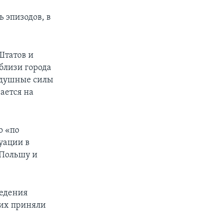
 эпизодов, в
Штатов и
близи города
оздушные силы
ается на
о «по
уации в
 Польшу и
ведения
них приняли