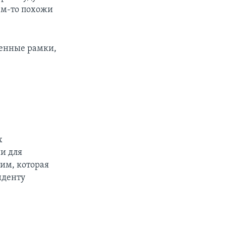
ем-то похожи
менные рамки,
х
и для
им, которая
нденту