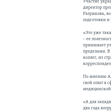
Участие укра
директор про
Разумкова, в
подготовки и
«Это уже так
– ее полезно
принимает уч
пределами. 
коллег, из ст
корреспонден
По мнению Ал
свой опыт в 
медицинской 
«А для запад
два года воо