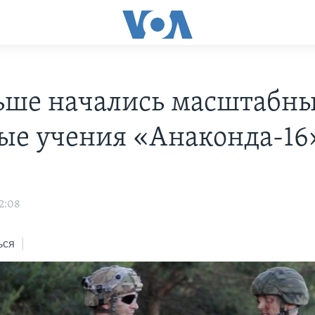
ьше начались масштабн
ые учения «Анаконда-16
2:08
ься