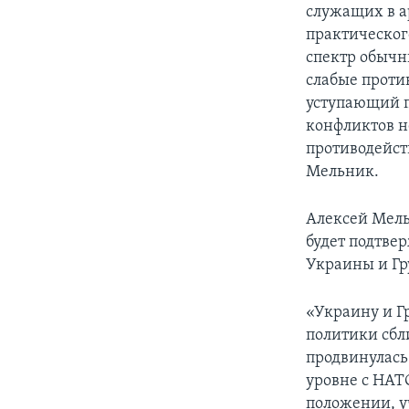
служащих в а
практическог
спектр обычн
слабые проти
уступающий п
конфликтов н
противодейств
Мельник.
Алексей Мель
будет подтве
Украины и Гр
«Украину и Г
политики сбл
продвинулась
уровне с НАТ
положении, у