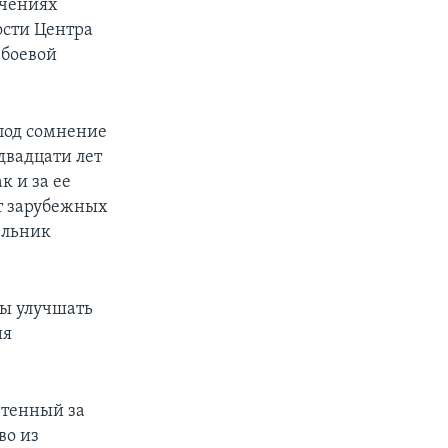
учениях
сти Центра
 боевой
 под сомнение
двадцати лет
к и за ее
т зарубежных
ельник
ы улучшать
ия
етенный за
во из