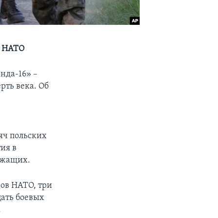
х НАТО
нда-16» –
рть века. Об
яч польских
ия в
ужащих.
ров НАТО, три
цать боевых
.