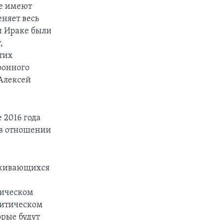
е имеют
няет весь
и Ираке были
,
тих
ронного
 Алексей
 2016 года
 в отношении
ерживающихся
тическом
литическом
рые будут