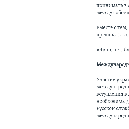
принимать в 
между собой»
Вместе с тем
предполагающ
«Явно, не в 
Международны
Участие укра
международны
вступления в
необходима д
Русской служ
международн