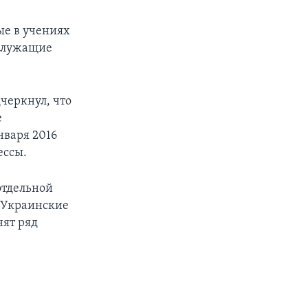
ые в учениях
ослужащие
черкнул, что
е
нваря 2016
ессы.
отдельной
. Украинские
нят ряд