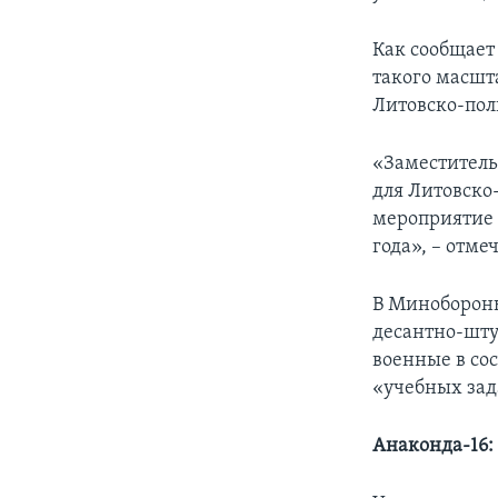
Как сообщает
такого масшт
Литовско-пол
«Заместитель
для Литовско
мероприятие 
года», – отме
В Минобороны
десантно-шту
военные в со
«учебных зад
Анаконда-16: