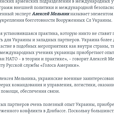
инских армейских подразделений в международных 
грамм внешней политики и международной безопасно
оенный эксперт
Алексей Мельник
называет элементом
 укрепления боеготовности Вооруженных Сл Украины.
ая установившаяся практика, которую никто не ставит
сть для Украины и западных партнеров. Украина более 
астие в подобных мероприятиях как внутри страны, та
В международных учениях украинцы приобретают опы
ран НАТО – в теории и практике», – говорит Алексей М
ту Русской службы «Голоса Америки».
ексея Мельника, украинские военные заинтересован
сферах командования и управления, логистики, оказан
помощи, обеспечения связи.
ных партнеров очень полезный опыт Украины, приобр
руженного конфликта в Донбассе. Поскольку большинст