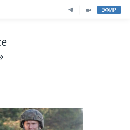
ЭФИР
ые
»