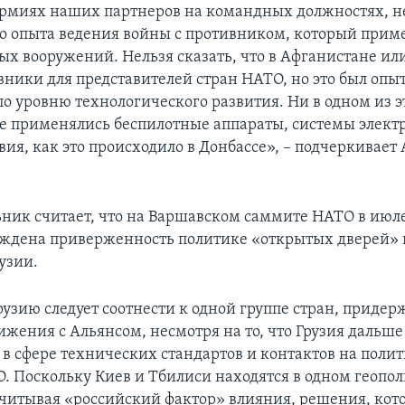
рмиях наших партнеров на командных должностях, н
о опыта ведения войны с противником, который приме
ых вооружений. Нельзя сказать, что в Афганистане ил
вники для представителей стран НАТО, но это был опыт
о уровню технологического развития. Ни в одном из э
е применялись беспилотные аппараты, системы элект
ия, как это происходило в Донбассе», – подчеркивает
ник считает, что на Варшавском саммите НАТО в июле
рждена приверженность политике «открытых дверей»
узии.
рузию следует соотнести к одной группе стран, прид
ижения с Альянсом, несмотря на то, что Грузия дальше
 в сфере технических стандартов и контактов на поли
О. Поскольку Киев и Тбилиси находятся в одном геопо
читывая «российский фактор» влияния, решения, кото