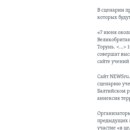
В сценарии п
которых буду
«7 июня окол
Великобритан
Торунь. <…> 
совершат выса
сайте учений
Сайт NEWSru.
сценарию уче
Балтийском р
аннексия тер
Организаторы
предыдущих пя
участие «в це