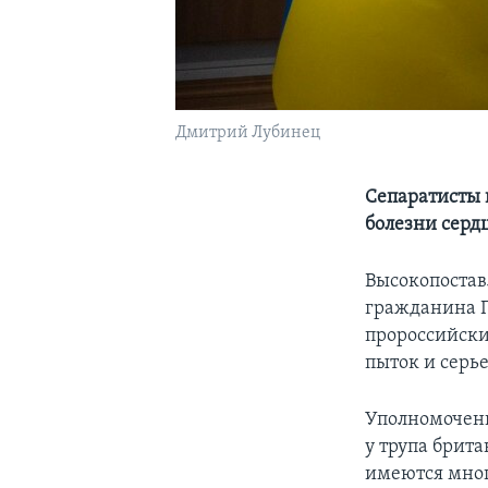
Дмитрий Лубинец
Сепаратисты 
болезни серд
Высокопостав
гражданина П
пророссийски
пыток и серь
Уполномоченн
у трупа брита
имеются мно