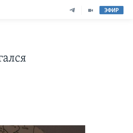
ЭФИР
гался