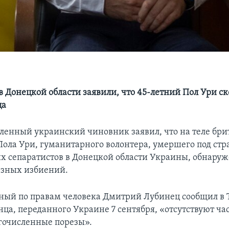
в Донецкой области заявили, что 45-летний Пол Ури ск
ца
ленный украинский чиновник заявил, что на теле бри
ола Ури, гуманитарного волонтера, умершего под ст
х сепаратистов в Донецкой области Украины, обнару
езных избиений.
ый по правам человека Дмитрий Лубинец сообщил в T
нца, переданного Украине 7 сентября, «отсутствуют час
гочисленные порезы».