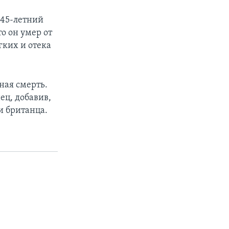
 45-летний
то он умер от
гких и отека
ная смерть.
ец, добавив,
и британца.