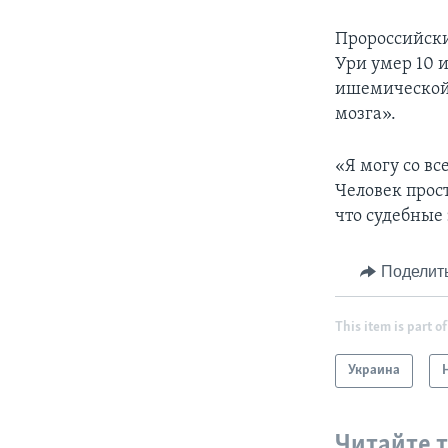
Пророссийски
Ури умер 10 и
ишемической б
мозга».
«Я могу со вс
Человек прос
что судебные
Поделит
This item is part of
Украина
Читайте 