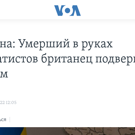
на: Умерший в руках
атистов британец подвер
ам
22 12:05
ься