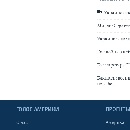
Украина осв
Милли: Стратег
Украина заявля
Как война в не
Госсекретарь С
Блинкен: воен
поле боя
ГОЛОС АМЕРИКИ
ПРОЕКТ
О нас
Америка