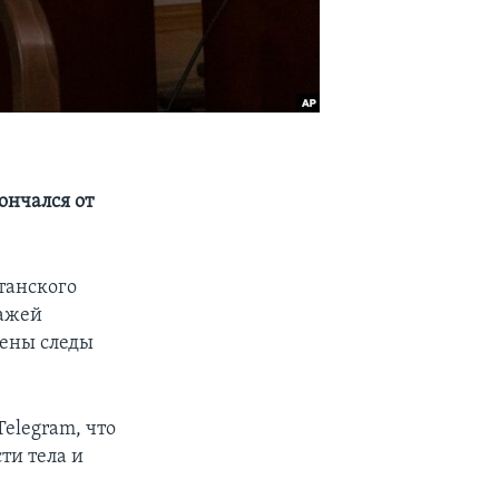
ончался от
танского
ражей
жены следы
elegram, что
ти тела и