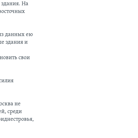
 здания. На
 восточных
 из данных ею
ые здания и
новить свои
усилия
осква не
ей, среди
риднестровья,