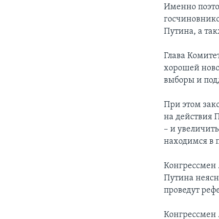
Именно поэто
госчиновнико
Путина, а та
Глава Комите
хорошей ново
выборы и под
При этом зак
на действия 
– и увеличит
находимся в 
Конгрессмен
Путина неясн
проведут реф
Конгрессмен