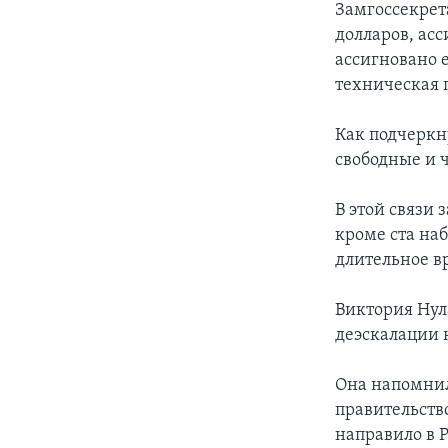
Замгоссекрет
долларов, асс
ассигновано 
техническая 
Как подчеркн
свободные и 
В этой связи
кроме ста на
длительное в
Виктория Нул
деэскалации 
Она напомнил
правительств
направило в 