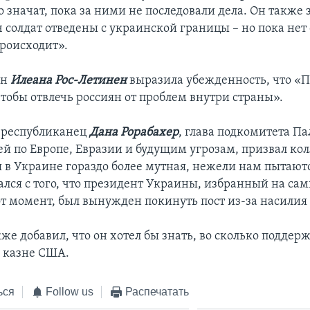
о значат, пока за ними не последовали дела. Он также 
 солдат отведены с украинской границы – но пока нет
 происходит».
ан
Илеана Рос-Летинен
выразила убежденность, что «П
чтобы отвлечь россиян от проблем внутри страны».
-республиканец
Дана Рорабахер
, глава подкомитета П
ей по Европе, Евразии и будущим угрозам, призвал кол
я в Украине гораздо более мутная, нежели нам пытаютс
чался с того, что президент Украины, избранный на са
от момент, был вынужден покинуть пост из-за насилия 
же добавил, что он хотел бы знать, во сколько подде
 казне США.
ься
Follow us
Распечатать