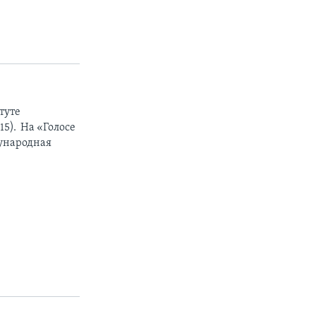
туте
5). На «Голосе
дународная