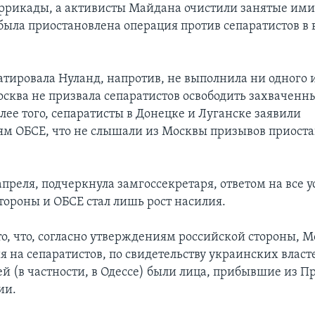
ррикады, а активисты Майдана очистили занятые ими
была приостановлена операция против сепаратистов в
татировала Нуланд, напротив, не выполнила ни одного
сква не призвала сепаратистов освободить захваченн
лее того, сепаратисты в Донецке и Луганске заявили
ям ОБСЕ, что не слышали из Москвы призывов приоста
апреля, подчеркнула замгоссекретаря, ответом на все 
тороны и ОБСЕ стал лишь рост насилия.
то, что, согласно утверждениям российской стороны, М
 на сепаратистов, по свидетельству украинских власт
ей (в частности, в Одессе) были лица, прибывшие из П
ии.