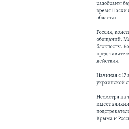
разобраны ба
время Пасхи 
областях.
Россия, конс
обещаний. Мо
блокпосты. Бо
представител
действия.
Начиная с 17 
украинской с
Несмотря на 
имеет влияния
подстрекател
Крыма и Росс