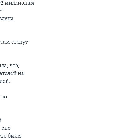
 92 миллионам
ет
авлена
там станут
а, что,
ателей на
ией.
 по
й
 оно
еве были