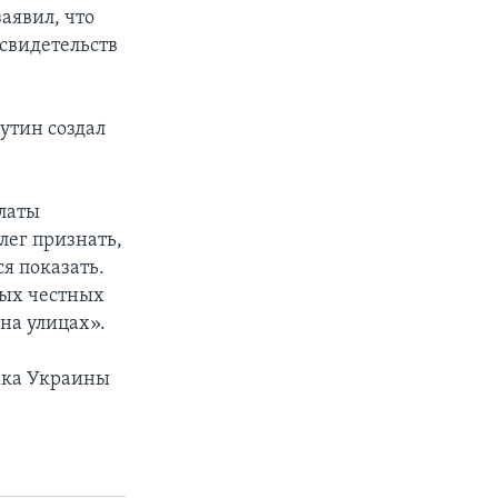
заявил, что
 свидетельств
утин создал
алаты
лег признать,
я показать.
мых честных
на улицах».
ржка Украины