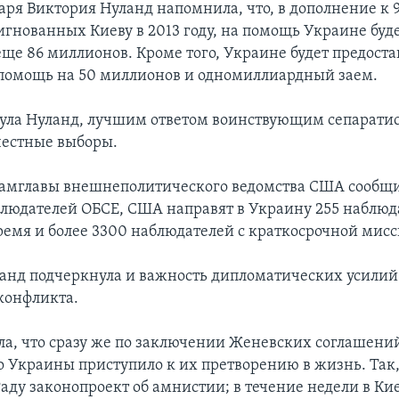
аря Виктория Нуланд напомнила, что, в дополнение к
игнованных Киеву в 2013 году, на помощь Украине буд
еще 86 миллионов. Кроме того, Украине будет предост
помощь на 50 миллионов и одномиллиардный заем.
ула Нуланд, лучшим ответом воинствующим сепаратис
честные выборы.
 замглавы внешнеполитического ведомства США сообщил
блюдателей ОБСЕ, США направят в Украину 255 наблюд
ремя и более 3300 наблюдателей с краткосрочной мисс
анд подчеркнула и важность дипломатических усилий
конфликта.
а, что сразу же по заключении Женевских соглашени
о Украины приступило к их претворению в жизнь. Так,
Раду законопроект об амнистии; в течение недели в Ки