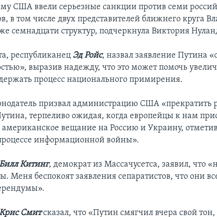
му США ввели серьезные санкции против семи росси
в, в том числе двух представителей ближнего круга В
кже семнадцати структур, подчеркнула Виктория Нулан
та, республиканец
Эд Ройс
, назвал заявление Путина «
стью», выразив надежду, что это может помочь увелич
держать процесс национального примирения.
онодатель призвал администрацию США «прекратить 
Путина, терпеливо ожидая, когда европейцы к нам при
ь американское вещание на Россию и Украину, отметив
процессе информационной войны».
Билл Китинг
, демократ из Массачусетса, заявил, что 
ы. Меня беспокоят заявления сепаратистов, что они вс
ерендумы».
Крис Смит
сказал, что «Путин смягчил вчера свой тон,