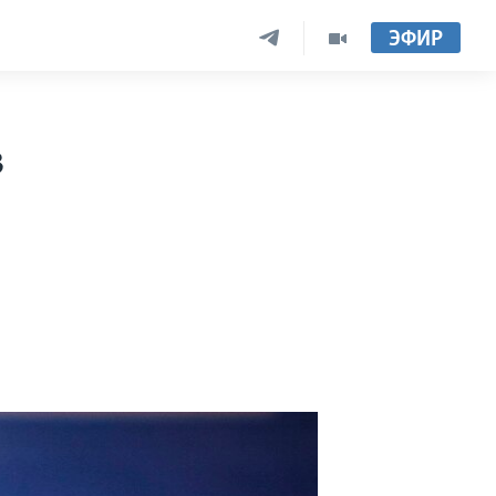
ЭФИР
в