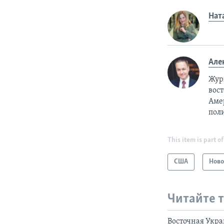
Нат
Але
Жур
вост
Аме
пол
This item is part of
США
Ново
Читайте 
Восточная Укра