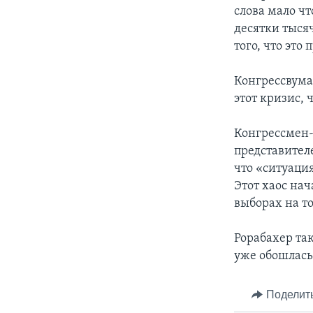
слова мало чт
десятки тысяч
того, что это
Конгрессвум
этот кризис, 
Конгрессмен
представител
что «ситуаци
Этот хаос на
выборах на т
Рорабахер так
уже обошлась
Поделит