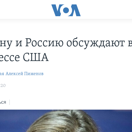
ну и Россию обсуждают 
ессе США
ая
Алексей Пименов
:20
ься