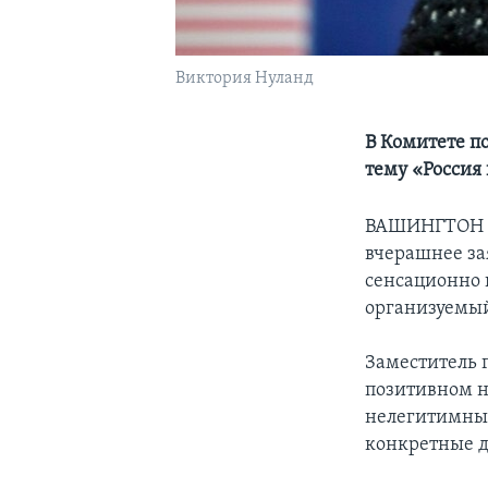
Виктория Нуланд
В Комитете п
тему «Россия
ВАШИНГТОН
вчерашнее за
сенсационно 
организуемый
Заместитель 
позитивном н
нелегитимным
конкретные д