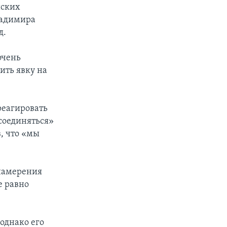
йских
ладимира
д.
очень
ить явку на
реагировать
соединяться»
, что «мы
«намерения
е равно
 однако его