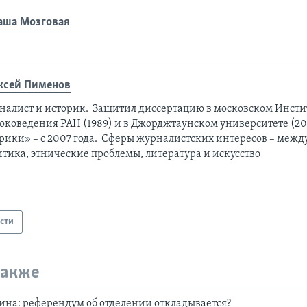
аша Мозговая
ксей Пименов
налист и историк. Защитил диссертацию в московском Инсти
оковедения РАН (1989) и в Джорджтаунском университете (201
рики» – с 2007 года. Сферы журналистских интересов – меж
итика, этнические проблемы, литература и искусство
сти
также
ина: референдум об отделении откладывается?