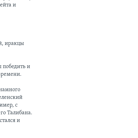
ейта и
й, иракцы
ы победить и
времени.
 намного
Зеленский
имер, с
го Талибана.
стался и