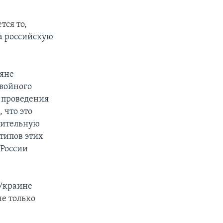
тся то,
на российскую
ияне
двойного
 проведения
 что это
чительную
типов этих
 России
 Украине
не только
.