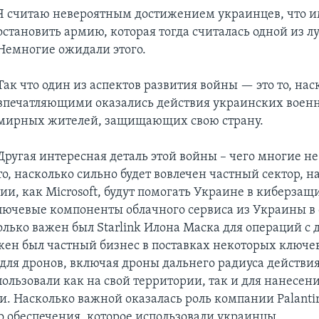
Я считаю невероятным достижением украинцев, что и
остановить армию, которая тогда считалась одной из л
Немногие ожидали этого.
Так что один из аспектов развития войны — это то, нас
впечатляющими оказались действия украинских воен
мирных жителей, защищающих свою страну.
Другая интересная деталь этой войны – чего многие н
то, насколько сильно будет вовлечен частный сектор, н
и, как Microsoft, будут помогать Украине в киберзащ
ючевые компоненты облачного сервиса из Украины в 
олько важен был Starlink Илона Маска для операций с 
жен был частный бизнес в поставках некоторых ключе
для дронов, включая дроны дальнего радиуса действия
ользовали как на свой территории, так и для нанесени
и. Насколько важной оказалась роль компании Palanti
 обеспечения, которое использовали украинцы.