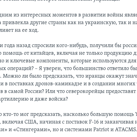
одним из интересных моментов в развитии войны являе
а привлекла другие страны как на украинскую, так и 
лияет на ее ход.
и года назад спросили кого-нибудь, получили бы росс
 помощь от китайцев, включая не только продукцию 
но и ключевые компоненты, которые используются для
х операций? – Я уверен, что большинство ответило бы,
. Можно ли было предсказать, что иранцы окажут зна
и в поставках дронов-камикадзе и в создании многих 
в в самой России? Или что северокорейцы предоставят
артиллерию и даже войска?
то кто-то мог предсказать, насколько большую помощь
 включая США, начиная с поставок F-16 и заканчивая 
» и «Стингерами», но и системами Patriot и ATACMS