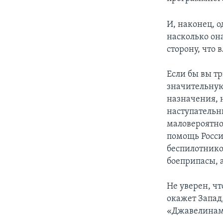
И, наконец, 
насколько он
сторону, что в
Если бы вы тр
значительную
назначения, 
наступательны
маловероятно
помощь Росси
беспилотнико
боеприпасы, 
Не уверен, ч
окажет Запад,
«Джавелинами