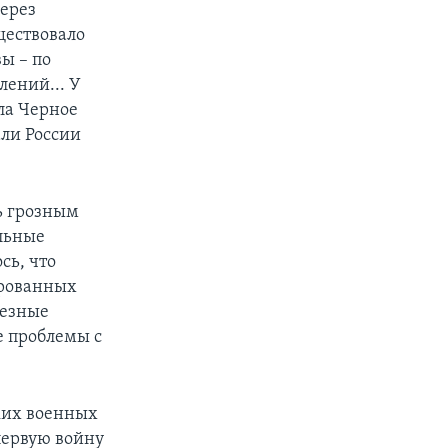
через
ществовало
ы – по
лений... У
ала Черное
али России
ь грозным
льные
сь, что
ированных
ьезные
е проблемы с
ских военных
первую войну