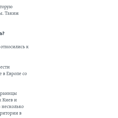
оторую
ы. Таким
ь?
 относились к
вести
 в Европе со
краинцы
к Киев и
з несколько
рритории в