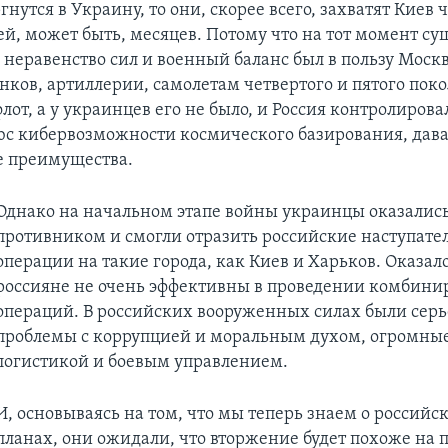
гнутся в Украину, то они, скорее всего, захватят Киев 
ей, может быть, месяцев. Потому что на тот момент су
 неравенство сил и военный баланс был в пользу Москв
нков, артиллерии, самолетам четвертого и пятого поко
лот, а у украинцев его не было, и Россия контролиров
люс кибервозможности космического базирования, дав
е преимущества.
Однако на начальном этапе войны украинцы оказалис
противником и смогли отразить российские наступате
операции на такие города, как Киев и Харьков. Оказало
россияне не очень эффективны в проведении комбин
операций. В российских вооруженных силах были сер
проблемы с коррупцией и моральным духом, огромны
логистикой и боевым управлением.
И, основываясь на том, что мы теперь знаем о россий
планах, они ожидали, что вторжение будет похоже на 