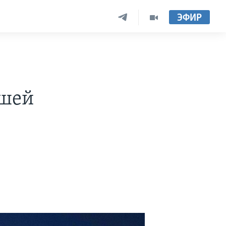
ЭФИР
йшей