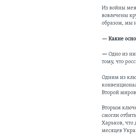
Из войны меж
вовлечены к
образом, мы 
— Какие осно
—
Одно из ни
тому, что рос
Одним из клю
конвенционал
Второй миров
Вторым ключе
смогли отбить
Харьков, что
месяцев Укра