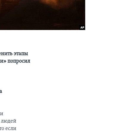
енить этапы
ки» попросил
а
ми
о людей
то если