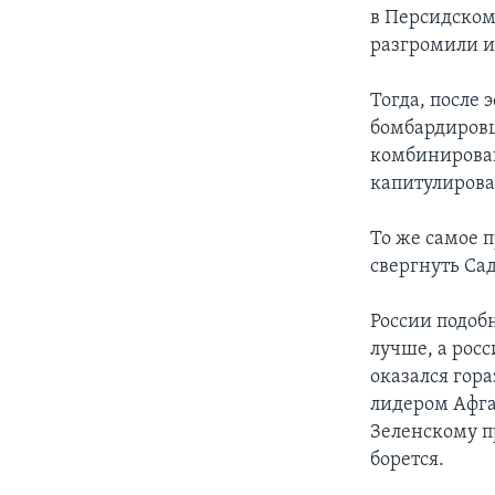
в Персидском
разгромили и
Тогда, после
бомбардировщ
комбинирован
капитулирова
То же самое п
свергнуть Са
России подоб
лучше, а рос
оказался гор
лидером Афга
Зеленскому пр
борется.