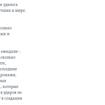
м удалось
учших в мире.
колько
ных и
е ожидали –
асколько
ите,
соседние
дронами,
вых
, которые
я ударов по
r в создании