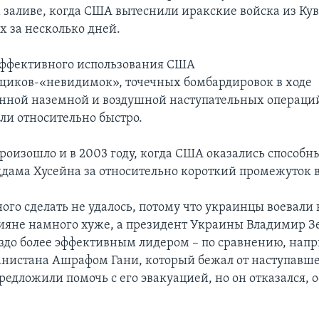
 заливе, когда США вытеснили иракские войска из Кув
х за несколько дней.
 эффективного использования США
иков-«невидимок», точечных бомбардировок в ходе
ной наземной и воздушной наступательных операци
ли относительно быстро.
роизошло и в 2003 году, когда США оказались способн
ддама Хусейна за относительно короткий промежуток 
ного сделать не удалось, потому что украинцы воевали
сияне намного хуже, а президент Украины Владимир 
аздо более эффективным лидером – по сравнению, напр
нистана Ашрафом Гани, который бежал от наступавше
едложили помочь с его эвакуацией, но он отказался, о