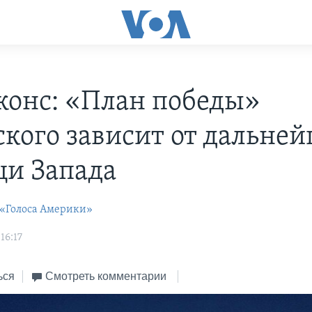
жонс: «План победы»
ского зависит от дальне
и Запада
 «Голоса Америки»
16:17
ься
Смотреть комментарии