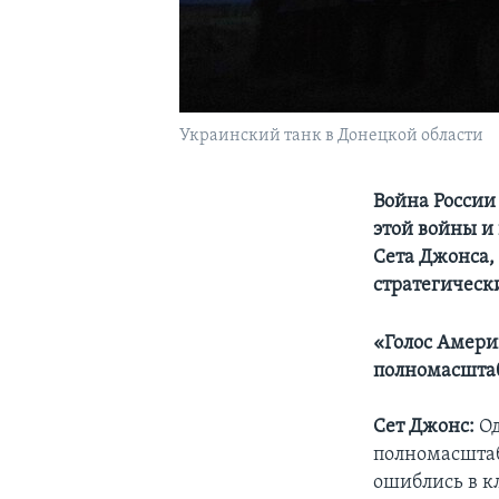
Украинский танк в Донецкой области
Война России
этой войны и
Сета Джонса,
стратегическ
«Голос Амери
полномасштаб
Сет Джонс:
Од
полномасштаб
ошиблись в к