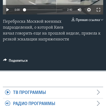
Learning English
0:00
2:40
Прямая ссылка
СОЦИАЛЬНЫЕ СЕТИ
Переброска Москвой военных
подразделений, о которой Киев
начал говорить еще на прошлой неделе, привела к
резкой эскалации напряженности
Языки
Поделиться
ТВ ПРОГРАММЫ
РАДИО ПРОГРАММЫ