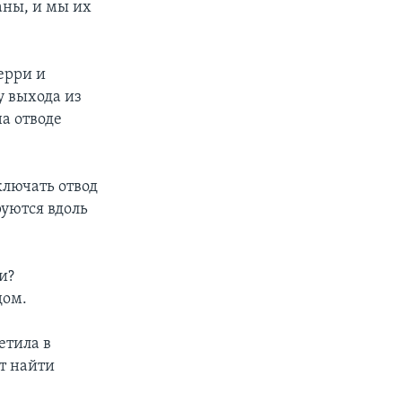
ны, и мы их
ерри и
у выхода из
а отводе
лючать отвод
уются вдоль
и?
дом.
етила в
т найти