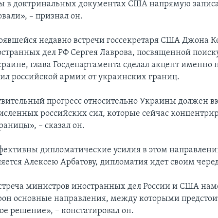
ы в доктринальных документах США напрямую записа
вали», – признал он.
тоявшейся недавно встречи госсекретаря США Джона К
странных дел РФ Сергея Лаврова, посвященной поиск
краине, глава Госдепартамента сделал акцент именно н
ил российской армии от украинских границ.
вительный прогресс относительно Украины должен вк
исленных российских сил, которые сейчас концентрир
раницы», – сказал он.
фективны дипломатические усилия в этом направлени
ляется Алексею Арбатову, дипломатия идет своим чере
стреча министров иностранных дел России и США нам
рон основные направления, между которыми предстои
е решение», – констатировал он.