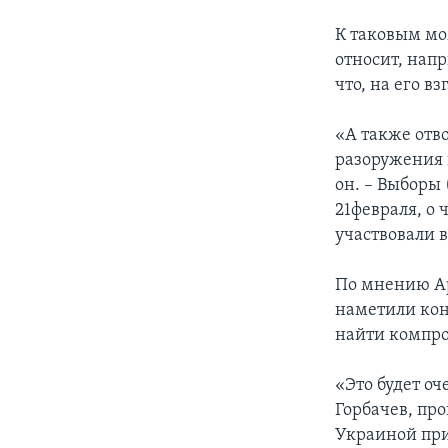
К таковым м
относит, нап
что, на его в
«А также отв
разоружения
он. – Выборы
21февраля, о
участвовали в
По мнению Ар
наметили кон
найти компр
«Это будет оч
Горбачев, про
Украиной при