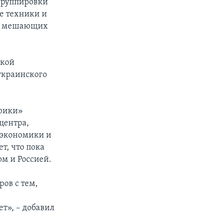
 группировки
ие техники и
в, мешающих
екой
украинского
ерики»
центра,
 экономики и
, что пока
ом и Россией.
ов с тем,
т», – добавил