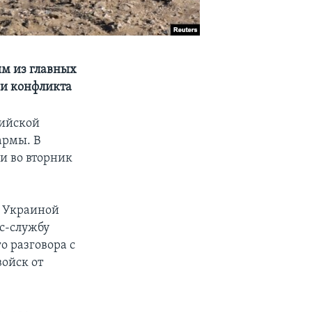
им из главных
и конфликта
сийской
армы. В
и во вторник
с Украиной
с-службу
о разговора с
войск от