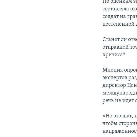
По оценкам з
составляла о
солдат на гр
постепенной 
Станет ли от
отправной то
кризиса?
Мнения опрош
экспертов ра
директор Цен
международны
речь не идет
«Но это шаг,
чтобы сторон
напряженности