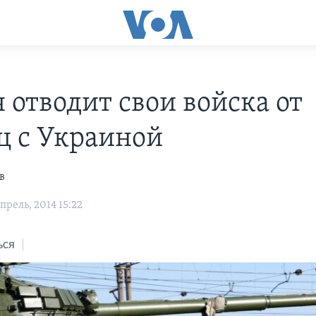
 отводит свои войска от
ц с Украиной
в
рель, 2014 15:22
ься