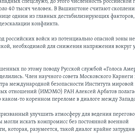
ападных спецслужб, до этого численность российской
коло 40 тысяч человек. В Вашингтоне считают скоплен
анице одним из главных дестабилизирующих факторо
деэскалации конфликта.
вод российских войск из потенциально опасной зоны н
чкой, необходимой для снижения напряжения вокруг 
енных по этому поводу Русской службой «Голоса Ам
зделились. Член научного совета Московского Карнеги 
тра международной безопасности Института мировой
х отношений (ИМЭМО) РАН Алексей Арбатов полагает
 о каком-то коренном переломе в диалоге между Запад
 призванный улучшить атмосферу для ведения переговор
ы могли искать компромисс без постоянной военной
, которая, разумеется, такой диалог крайне затрудняе