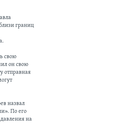
авла
вблизи границ
а.
ть свою
нил он свою
ту отправная
могут
ев назвал
и». По его
 давления на