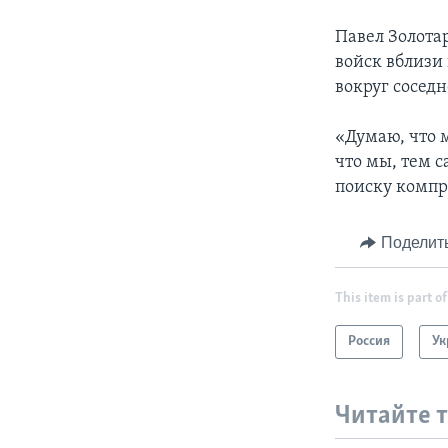
Павел Золота
войск вблизи
вокруг соседн
«Думаю, что 
что мы, тем с
поиску компр
Поделит
This item is part of
Россия
Ук
Читайте 