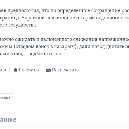
рев предположил, что на определенное сокращение ро
 границ с Украиной повлияли некоторые подвижки в с
его государства.
можно ожидать и дальнейшего снижения напряженнос
амым (отводом войск в казармы), дали повод двигаться
омиссов», – подытожил он.
ься
Follow us
Распечатать
раина
также