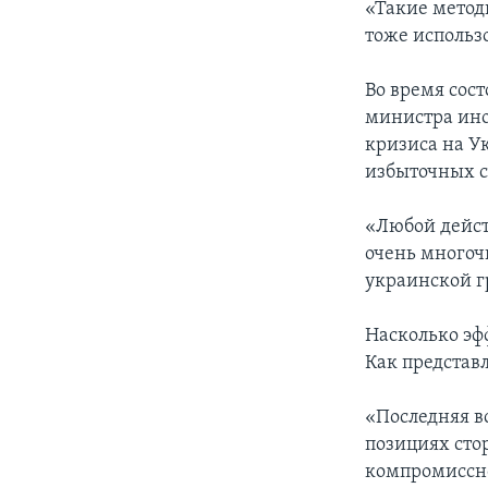
«Такие метод
тоже использо
Во время сос
министра ино
кризиса на У
избыточных с
«Любой дейст
очень многоч
украинской г
Насколько эф
Как представ
«Последняя в
позициях сто
компромиссно