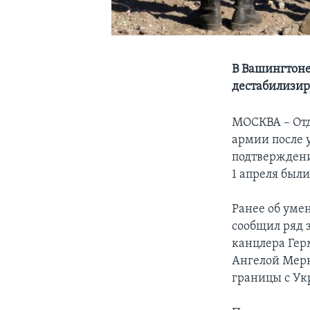
В Вашингтоне
дестабилизи
МОСКВА – Отд
армии после 
подтверждени
1 апреля был
Ранее об уме
сообщил ряд 
канцлера Гер
Ангелой Мерке
границы с Ук