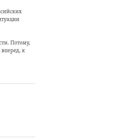
ссийских
итуации
ти. Потому,
 вперед, к