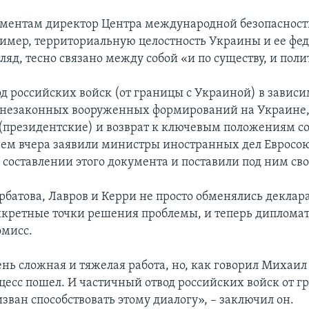
оментам директор Центра международной безопасно
ример, территориальную целостность Украины и ее фе
згляд, тесно связано между собой «и по существу, и пол
од российских войск (от границы с Украиной) в зависи
 незаконных вооруженных формирований на Украине,
 (президентские) и возврат к ключевым положениям с
 чем вчера заявили министры иностранных дел Евросо
 составлении этого документа и поставили под ним св
батова, Лавров и Керри не просто обменялись деклар
кретные точки решения проблемы, и теперь дипломат
омисс.
ень сложная и тяжелая работа, но, как говорил Михаи
цесс пошел. И частичный отвод российских войск от г
зван способствовать этому диалогу», – заключил он.