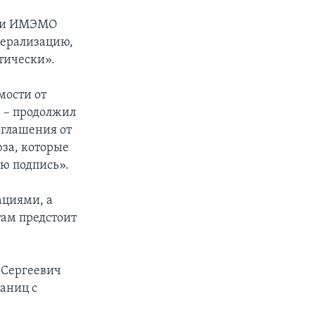
сти ИМЭМО
дерализацию,
итически».
мости от
 – продолжил
оглашения от
юза, которые
ою подпись».
ациями, а
ам предстоит
л Сергеевич
раниц с