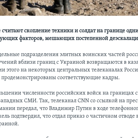
 считают скопление техники и солдат на границе одн
рующих факторов, мешающих постепенной деэскалаци
ельные подразделения элитных воинских частей рос
учений вблизи границ с Украиной возвращаются в каз
и этого на некоторых центральных телеканалах Росси
и продемонстрированы соответствующие кадры.
ньшении численности российских войск на границах 
западных СМИ. Так, телеканал CNN со ссылкой на прес
мании передал, что Владимир Путин в ходе телефонног
ль подтвердил, что отдал приказ о частичном отводе 
раиной.