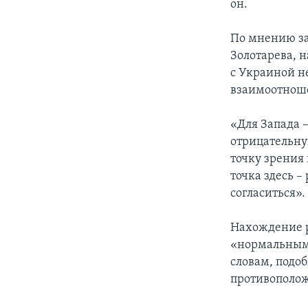
он.
По мнению за
Золотарева, 
с Украиной 
взаимоотноше
«Для Запада 
отрицательну
точку зрения
точка здесь 
согласиться».
Нахождение р
«нормальным 
словам, подо
противополож