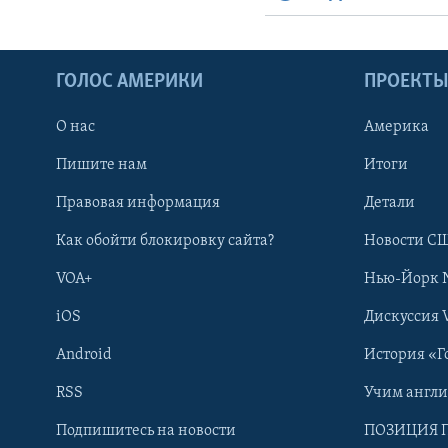
ГОЛОС АМЕРИКИ
ПРОЕКТ
О нас
Америка
Пишите нам
Итоги
Правовая информация
Детали
Как обойти блокировку сайта?
Новости СШ
VOA+
Нью-Йорк 
iOS
Дискуссия 
Android
История «Г
RSS
Учим англ
Learning English
Подпишитесь на новости
ПОЗИЦИЯ 