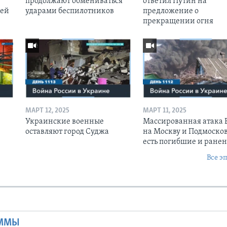
продолжают обмениваться
ответил Путин на
оей
ударами беспилотников
предложение о
прекращении огня
МАРТ 12, 2025
МАРТ 11, 2025
Украинские военные
Массированная атака
оставляют город Суджа
на Москву и Подмосков
есть погибшие и ране
Все э
Ы
АММЫ