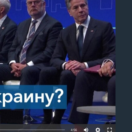
able
4:56