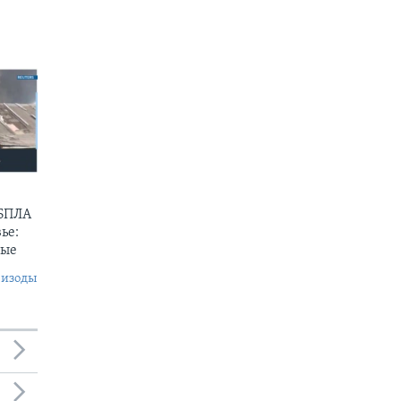
 БПЛА
ье:
ные
пизоды