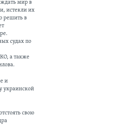
еждать мир в
и, истекли их
о решить в
ет
ре.
ных судах по
КО, а также
илова.
е и
ту украинской
отстоять свою
дра