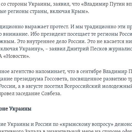
а со стороны Украины, заявил, что «Владимир Путин в
ые регионы страны, включая Крым».
диционно выражает протест. И мы традиционно эти пр
 внимание. Ибо президент посещает те регионы Росси
жным. Это внутреннее дело России. Это не касается ни
 включая Украину», – заявил Дмитрий Песков журнали
 «Новости».
ое агентство напоминает, что в сентябре Владимир 
дание президиума Госсовета, посвященное развитию 
России, а в августе посетил Всероссийский молодежны
провел заседание Совбеза.
роне Украины
ие Украины и России по «крымскому вопросу» демонст
ективного Запада в значительной мере на стороне оф