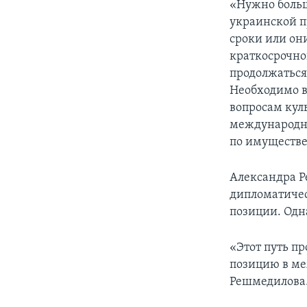
«Нужно больш
украинской п
сроки или он
краткосрочно
продолжаться 
Необходимо в
вопросам кул
международны
по имуществе
Александра Р
дипломатичес
позиции. Одна
«Этот путь п
позицию в ме
Решмедилова