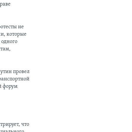
праве
отесты не
и, которые
 одного
стам,
Путин провел
транспортной
й форум
рирует, что
ициального