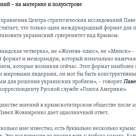
ний – на материке и полуострове
 правления Центра стратегических исследований Паве
читает, что только один международный формат для 
становить украинский суверенитет над Крымом.
мандская четверка», не «Женева-плюс», не «Минск» – 
 формат и меморандум, который изначально намечал
лем, которые возникли сейчас. Этот формат наиболее
н мировыми лидерами, он мог бы быть конструктивн
ым для решения украинских проблем», – говорит
Паве
корреспонденту Русской службе «Голоса Америки».
единстве мнений в крымскотатарском обществе после 
 Павел Жовниренко дает однозначный ответ.
сколько мне известно, есть буквально несколько крымс