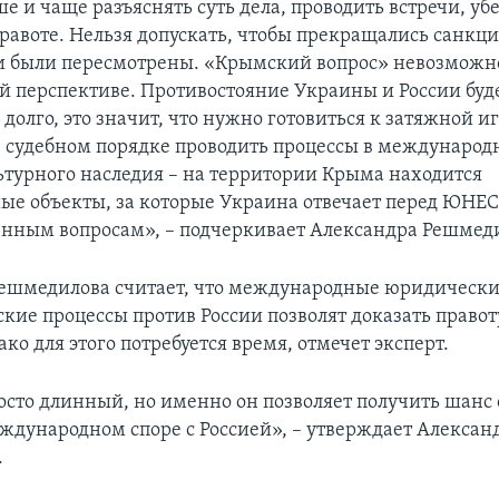
е и чаще разъяснять суть дела, проводить встречи, уб
равоте. Нельзя допускать, чтобы прекращались санкци
и были пересмотрены. «Крымский вопрос» невозможн
й перспективе. Противостояние Украины и России буд
долго, это значит, что нужно готовиться к затяжной иг
 судебном порядке проводить процессы в международ
ьтурного наследия – на территории Крыма находится
е объекты, за которые Украина отвечает перед ЮНЕС
нным вопросам», – подчеркивает Александра Решмед
ешмедилова считает, что международные юридически
кие процессы против России позволят доказать право
ко для этого потребуется время, отмечет эксперт.
росто длинный, но именно он позволяет получить шанс 
ждународном споре с Россией», – утверждает Алексан
.