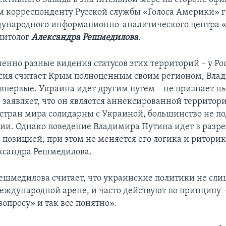
ом корреспонденту Русской службы «Голоса Америки» 
ународного информационно-аналитического центра «
литолог
Александра Решмедилова
.
шенно разные видения статусов этих территорий – у Ро
сия считает Крым полноценным своим регионом, Вла
е впервые. Украина идет другим путем – не признает
 заявляет, что он является аннексированной территор
стран мира солидарны с Украиной, большинство не п
сии. Однако поведение Владимира Путина идет в разре
позицией, при этом не меняется его логика и риторик
ксандра Решмедилова.
ешмедилова считает, что украинские политики не сл
еждународной арене, и часто действуют по принципу 
опросу» и так все понятно».