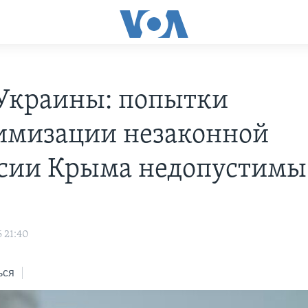
краины: попытки
имизации незаконной
сии Крыма недопустимы
 21:40
ься