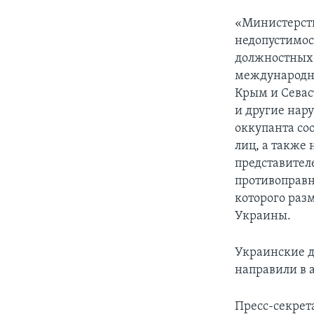
«Министерств
недопустимос
должностных 
международно
Крым и Севас
и другие нар
оккупанта со
лиц, а также
представител
противоправн
которого раз
Украины.
Украинские д
направили в 
Пресс-секрет