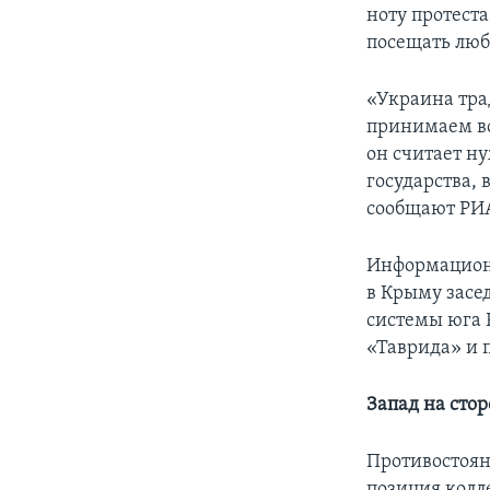
ноту протест
посещать люб
«Украина тра
принимаем во
он считает ну
государства,
сообщают РИА
Информационн
в Крыму засе
системы юга 
«Таврида» и 
Запад на сто
Противостоян
позиция колл