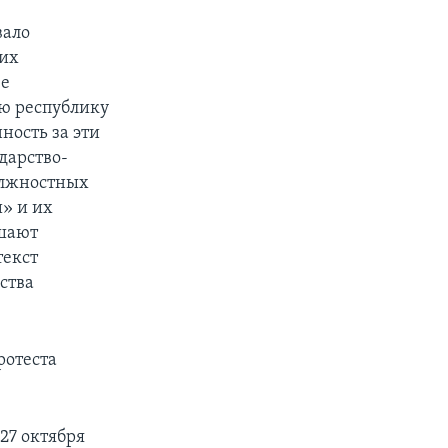
вало
ких
ее
ю республику
ность за эти
дарство-
олжностных
» и их
ршают
текст
ства
ротеста
27 октября