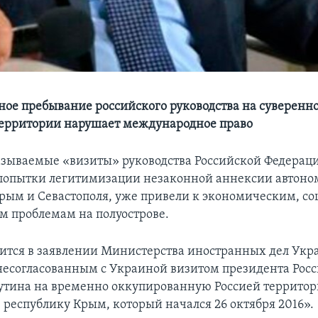
ное пребывание российского руководства на суверенн
ерритории нарушает международное право
азываемые «визиты» руководства Российской Федерац
попытки легитимизации незаконной аннексии автон
рым и Севастополя, уже привели к экономическим, с
 проблемам на полуострове.
рится в заявлении Министерства иностранных дел Укра
есогласованным с Украиной визитом президента Рос
утина на временно оккупированную Россией террито
 республику Крым, который начался 26 октября 2016».