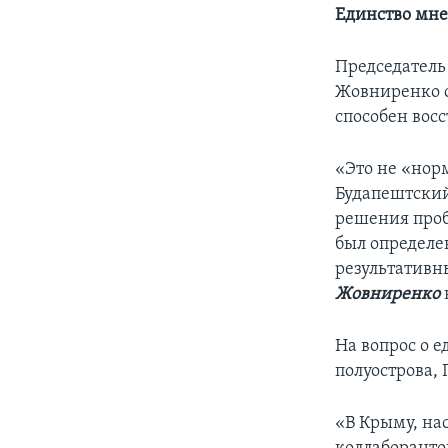
Единство мне
Председатель
Жовниренко с
способен вос
«Это не «нор
Будапештский
решения проб
был определе
результативн
Жовниренко
На вопрос о 
полуострова,
«В Крыму, на