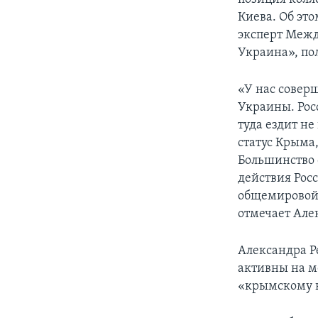
Киева. Об эт
эксперт Межд
Украина», по
«У нас совер
Украины. Рос
туда ездит н
статус Крыма,
Большинство 
действия Рос
общемировой 
отмечает Але
Александра Р
активны на м
«крымскому в