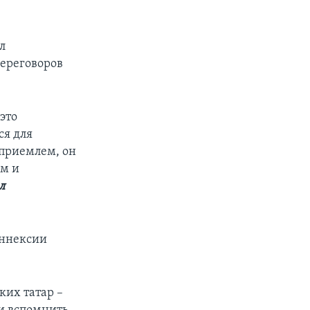
л
переговоров
это
ся для
 приемлем, он
ым и
л
аннексии
ких татар –