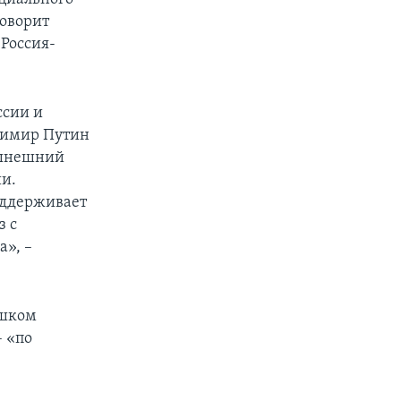
говорит
Россия-
ссии и
димир Путин
 нынешний
ии.
оддерживает
з с
а», –
ишком
– «по