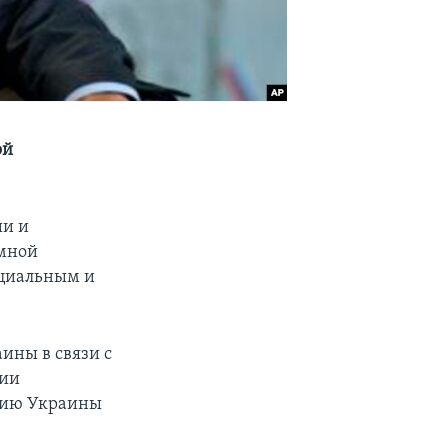
ой
ии и
омной
оциальным и
ины в связи с
сии
рию Украины