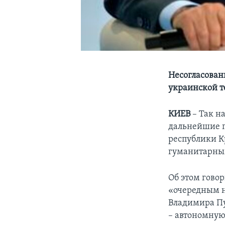
Несогласован
украинской т
КИЕВ
– Так н
дальнейшие 
республики К
гуманитарным
Об этом гово
«очередным н
Владимира П
– автономную