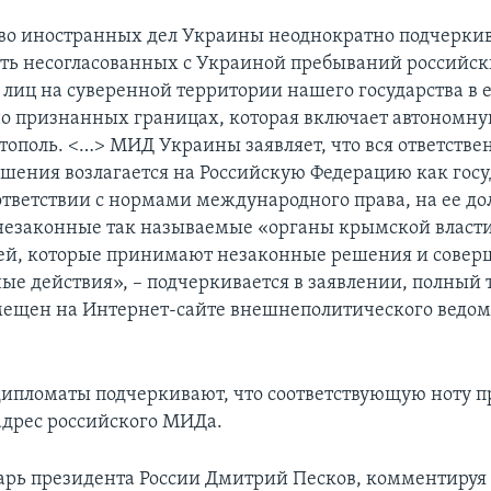
о иностранных дел Украины неоднократно подчерки
ть несогласованных с Украиной пребываний российс
лиц на суверенной территории нашего государства в 
 признанных границах, которая включает автономну
тополь. <…> МИД Украины заявляет, что вся ответствен
ушения возлагается на Российскую Федерацию как госу
ответствии с нормами международного права, на ее д
 незаконные так называемые «органы крымской власти
ей, которые принимают незаконные решения и сове
ые действия», – подчеркивается в заявлении, полный 
мещен на Интернет-сайте внешнеполитического ведом
ипломаты подчеркивают, что соответствующую ноту п
адрес российского МИДа.
арь президента России Дмитрий Песков, комментируя 