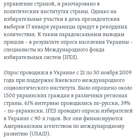
управление страной, и разочаровано в
Learning English
политических институтах страны. Однако на
избирательные участки в день президентских
выборов 17 января украинцы придут в рекордных
СОЦИАЛЬНЫЕ СЕТИ
количествах. К таким парадоксальным выводам
пришли – в результате опроса населения Украины –
специалисты из Международного фонда
Языки
избирательных систем (IFES).
Опрос проводился в Украине с 21 по 30 ноября 2009
года при поддержке Киевского международного
социологического института. Было опрошено около
1500 украинских граждан в различных регионах
страны. 61% интервью проводились по-русски, 39%
– по-украински. IFES проводит опросы избирателей
в Украине с 90-х годов. Все они финансируются
Американским агентством по международному
развитию (USAID).