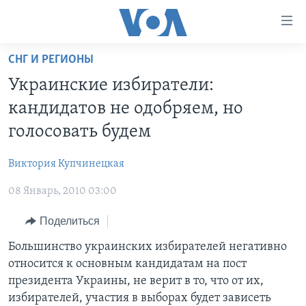
Линки
доступности
Перейти
СНГ И РЕГИОНЫ
на
ГЛАВНОЕ
Украинские избиратели:
основной
ПРОГРАММЫ
контент
кандидатов не одобряем, но
ПРОЕКТЫ
Перейти
АМЕРИКА
голосовать будем
к
ЭКСПЕРТИЗА
НОВОСТИ ЗА МИНУТУ
УЧИМ АНГЛИЙСКИЙ
основной
Виктория Купчинецкая
ИНТЕРВЬЮ
ИТОГИ
НАША АМЕРИКАНСКАЯ ИСТОРИЯ
навигации
Перейти
08 Январь, 2010 03:00
ФАКТЫ ПРОТИВ ФЕЙКОВ
ПОЧЕМУ ЭТО ВАЖНО?
А КАК В АМЕРИКЕ?
в
ЗА СВОБОДУ ПРЕССЫ
Поделиться
ДИСКУССИЯ VOA
АРТЕФАКТЫ
поиск
УЧИМ АНГЛИЙСКИЙ
ДЕТАЛИ
АМЕРИКАНСКИЕ ГОРОДКИ
Большинство украинских избирателей негативно
относится к основным кандидатам на пост
ВИДЕО
НЬЮ-ЙОРК NEW YORK
ТЕСТЫ
президента Украины, не верит в то, что от их,
ПОДПИСКА НА НОВОСТИ
АМЕРИКА. БОЛЬШОЕ ПУТЕШЕСТВИЕ
избирателей, участия в выборах будет зависеть