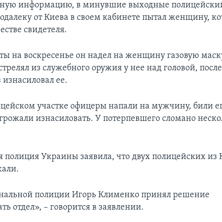
ную информацию, в минувшие выходные полицейский
одалеку от Киева в своем кабинете пытал женщину, к
естве свидетеля.
боты на воскресенье он надел на женщину газовую маск
трелял из служебного оружия у нее над головой, после
 изнасиловал ее.
ицейском участке офицеры напали на мужчину, били ег
угрожали изнасиловать. У потерпевшего сломано неско
 полиция Украины заявила, что двух полицейских из 
жали.
нальной полиции Игорь Клименко принял решение
ь отдел», – говорится в заявлении.