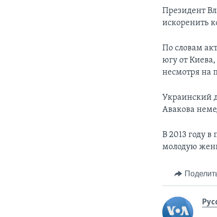
Президент Вл
искоренить к
По словам ак
югу от Киева
несмотря на 
Украинский д
Авакова неме
В 2013 году 
молодую женщ
Поделит
Рус