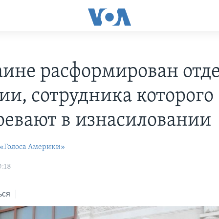
аине расформирован отд
ии, сотрудника которого
ревают в изнасиловании
 «Голоса Америки»
0:18
ься