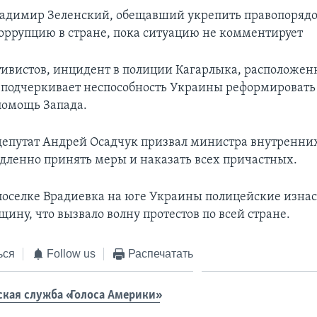
адимир Зеленский, обещавший укрепить правопорядо
оррупцию в стране, пока ситуацию не комментирует
тивистов, инцидент в полиции Кагарлыка, расположенн
, подчеркивает неспособность Украины реформировать
помощь Запада.
епутат Андрей Осадчук призвал министра внутренних
дленно принять меры и наказать всех причастных.
в поселке Врадиевка на юге Украины полицейские изна
ину, что вызвало волну протестов по всей стране.
ься
Follow us
Распечатать
ская служба «Голоса Америки»