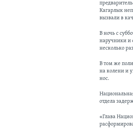
предваритель
Кагарлык неп
вызвали в кач
В ночь с суб
наручники и с
несколько раз
В том же пол
на колени и 
нос.
Национальная
отдела задер
«Глава Нацио
расформироват