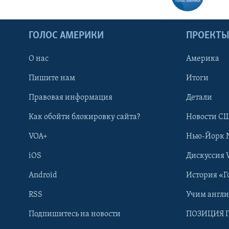
ГОЛОС АМЕРИКИ
ПРОЕКТ
О нас
Америка
Пишите нам
Итоги
Правовая информация
Детали
Как обойти блокировку сайта?
Новости СШ
VOA+
Нью-Йорк 
iOS
Дискуссия 
Android
История «Г
RSS
Учим англ
Learning English
Подпишитесь на новости
ПОЗИЦИЯ 