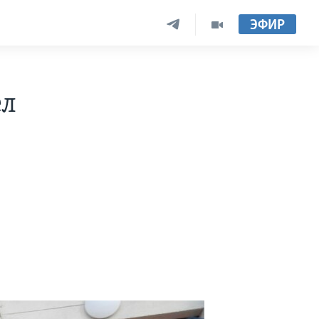
ЭФИР
ел