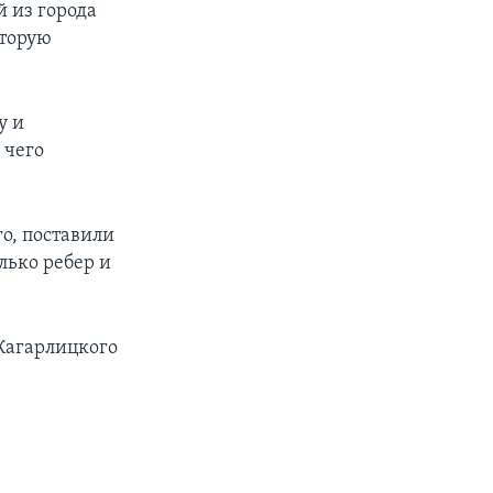
 из города
оторую
у и
 чего
о, поставили
лько ребер и
Кагарлицкого