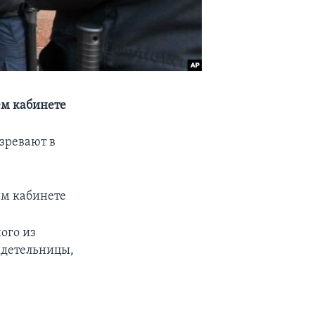
ем кабинете
зревают в
ем кабинете
ого из
идетельницы,
а