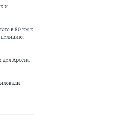
к и
ого в 80 км к
 полицию,
 дел Арсена
силовали