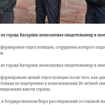
из города Кагарлык изнасиловал свидетельницу в сво
сформирован отдел полиции, сотрудника которого подо
ии
из города Кагарлык изнасиловал свидетельницу в сво
сформировали целый отдел полиции после того, как одн
стовали по подозрению в изнасиловании 26-летней св
онедельник власти страны.
 в Государственном бюро расследований со ссылкой н