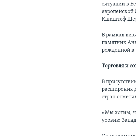
ситуации в Б
европейской 
Кшиштоф Ще
В рамках виз
памятник Анн
рожденной в 
Торговля и с
В присутстви
расширения д
стран отмети
«Мы хотим, ч
уровню Запад