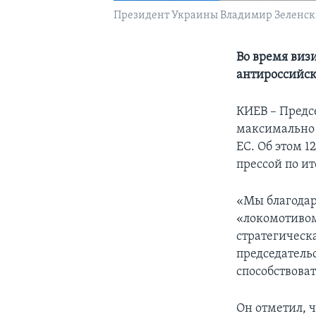
Президент Украины Владимир Зеленский
Во время виз
антироссийск
КИЕВ – Предсе
максимально 
ЕС. Об этом 
прессой по и
«Мы благодар
«локомотиво
стратегическ
председатель
способствова
Он отметил, 