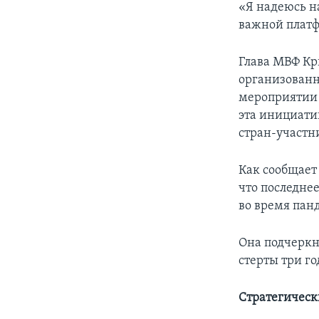
«Я надеюсь н
важной платф
Глава МВФ Кри
организован
мероприятии 
эта инициати
стран-участн
Как сообщает
что последне
во время пан
Она подчеркн
стерты три г
Стратегическ