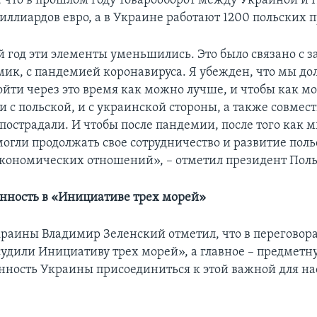
 что в прошлом году товарооборот между Украиной и
миллиардов евро, а в Украине работают 1200 польских 
й год эти элементы уменьшились. Это было связано с 
ик, с пандемией коронавируса. Я убежден, что мы до
ройти через это время как можно лучше, и чтобы как 
и с польской, и с украинской стороны, а также совмес
пострадали. И чтобы после пандемии, после того как м
могли продолжать свое сотрудничество и развитие поль
кономических отношений», – отметил президент Пол
нность в «Инициативе трех морей»
раины Владимир Зеленский отметил, что в переговора
судили Инициативу трех морей», а главное – предметн
нность Украины присоединиться к этой важной для на
.