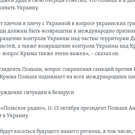
джей Дуда в свою очередь отметил, что Польша и в д
живать Украину.
 плечом к плечу с Украиной в вопросе украинских гра
ицы должны быть возвращены к международно признан
вращение контроля Украины над частью территории Д
ластей, а также возвращение контроля Украины над 
 вопрос Крыма также очень важен», – сказал он.
езидента Польши, вопрос сохранения санкций против 
 Крыма Польша поднимает на всех международных пл
бсуждение ситуации в Беларуси
 «Польское радио», 11-13 октября президент Польши А
т в Украину.
удут касаться будущего нашего региона, в том числе, 