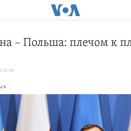
на – Польша: плечом к п
0 20:34
ься