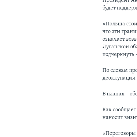
Президент Ан
будет поддер
«Польша стоит
что эти гран
означает воз
Луганской об
подчеркнуть –
По словам пр
деоккупации
В планах – о
Как сообщает
наносит визи
«Переговоры б