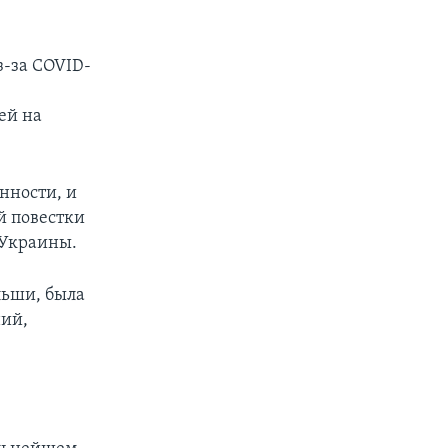
з-за COVID-
ей на
нности, и
й повестки
 Украины.
льши, была
ний,