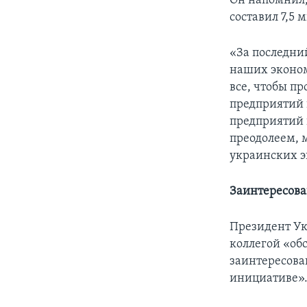
Он напомнил,
составил 7,5 
«За последни
наших эконом
все, чтобы п
предприятий 
предприятий 
преодолеем, 
украинских э
Заинтересова
Президент Ук
коллегой «об
заинтересова
инициативе»