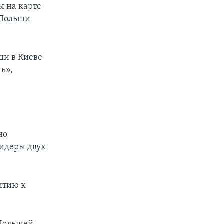
ы на карте
 Польши
ши в Киеве
ь»,
но
лидеры двух
итию к