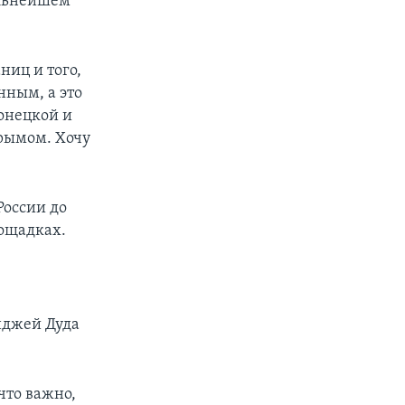
альнейшем
ниц и того,
ным, а это
онецкой и
Крымом. Хочу
России до
ощадках.
нджей Дуда
что важно,