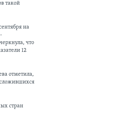
ов такой
 сентября на
-
черкнула, что
азатели 12
ева отметила,
, сложившихся
ных стран