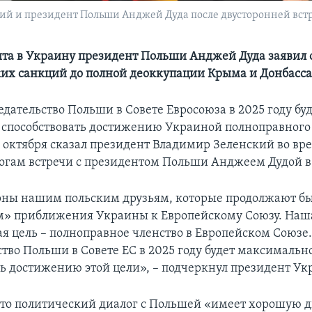
 и президент Польши Анджей Дуда после двусторонней встре
ита в Украину президент Польши Анджей Дуда заявил 
их санкций до полной деоккупации Крыма и Донбасс
дательство Польши в Совете Евросоюза в 2025 году бу
способствовать достижению Украиной полноправного 
12 октября сказал президент Владимир Зеленский во вр
тогам встречи с президентом Польши Анджеем Дудой в
ны нашим польским друзьям, которые продолжают б
м» приближения Украины к Европейскому Союзу. Наш
ая цель – полноправное членство в Европейском Союзе.
ство Польши в Совете ЕС в 2025 году будет максимальн
ть достижению этой цели», – подчеркнул президент Ук
что политический диалог с Польшей «имеет хорошую 