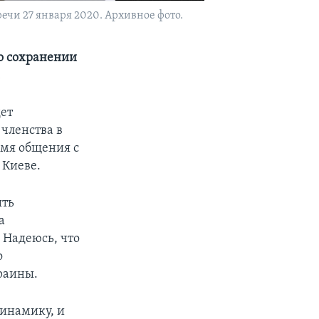
чи 27 января 2020. Архивное фото.
о сохранении
а
дет
членства в
емя общения с
 Киеве.
ыть
а
 Надеюсь, что
о
раины.
динамику, и