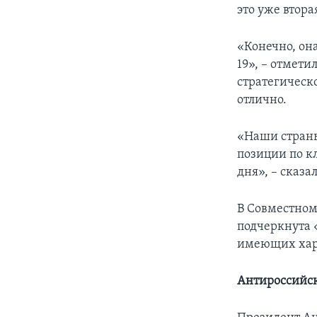
это уже втора
«Конечно, он
19», – отмети
стратегическ
отлично.
«Наши страны
позиции по к
дня», – сказ
В Совместном
подчеркнута 
имеющих хара
Антироссийс