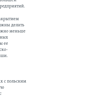
 Польшей
предприятий.
закрытием
лжны делать
можно меньше
тных
ы ее
ско-
ьши.
х с польским
ую
с