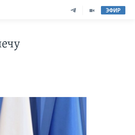
ЭФИР
лечу