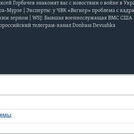
ксей Горбачев знакомят вас с новостями о войне в Укр
ра-Мурзе | Эксперты: у ЧВК «Вагнер» проблема с кадра
ским зерном | WSJ: Бывшая военнослужащая ВМС США
ороссийский телеграм-канал Donbass Devushka
Ы
АММЫ