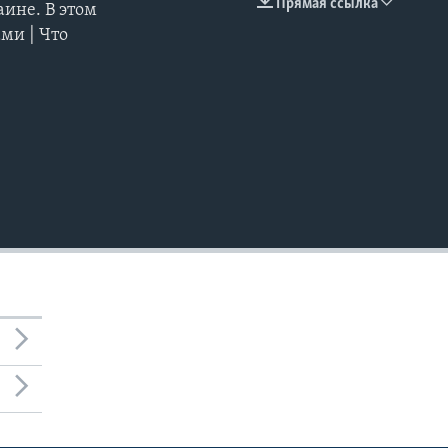
Прямая ссылка
аине. В этом
EMBED
ми | Что