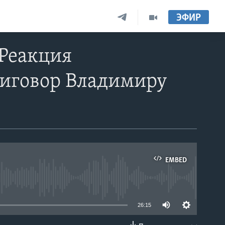
ЭФИР
 Реакция
риговор Владимиру
EMBED
able
26:15