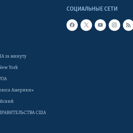
Ы
СОЦИАЛЬНЫЕ СЕТИ
А за минуту
New York
VOA
олоса Америки»
ийский
ПРАВИТЕЛЬСТВА США