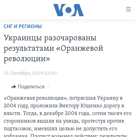
Линки
доступности
Перейти
СНГ И РЕГИОНЫ
на
ГЛАВНОЕ
Украинцы разочарованы
основной
ПРОГРАММЫ
контент
результатами «Оранжевой
ПРОЕКТЫ
Перейти
АМЕРИКА
революции»
к
ЭКСПЕРТИЗА
НОВОСТИ ЗА МИНУТУ
УЧИМ АНГЛИЙСКИЙ
основной
01 Сентябрь, 2009 03:00
ИНТЕРВЬЮ
ИТОГИ
НАША АМЕРИКАНСКАЯ ИСТОРИЯ
навигации
Перейти
Поделиться
ФАКТЫ ПРОТИВ ФЕЙКОВ
ПОЧЕМУ ЭТО ВАЖНО?
А КАК В АМЕРИКЕ?
в
«Оранжевая революция», потрясшая Украину в
ЗА СВОБОДУ ПРЕССЫ
ДИСКУССИЯ VOA
АРТЕФАКТЫ
поиск
2004 году, проложила Виктору Ющенко дорогу к
УЧИМ АНГЛИЙСКИЙ
ДЕТАЛИ
АМЕРИКАНСКИЕ ГОРОДКИ
власти. Тогда, в декабре 2004 года, сотни тысяч его
ВИДЕО
сторонников вышли на улицы, протестуя против
НЬЮ-ЙОРК NEW YORK
ТЕСТЫ
подтасовок, имевших целью не допустить его
ПОДПИСКА НА НОВОСТИ
АМЕРИКА. БОЛЬШОЕ ПУТЕШЕСТВИЕ
избрания. Протест возымел действие: результаты