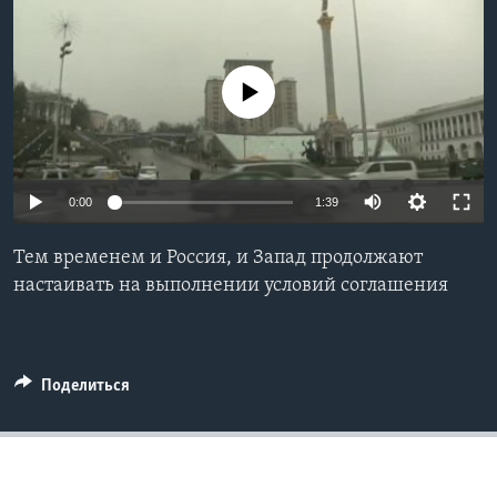
Learning English
No media source currently available
СОЦИАЛЬНЫЕ СЕТИ
Языки
0:00
1:39
Тем временем и Россия, и Запад продолжают
настаивать на выполнении условий соглашения
Поделиться