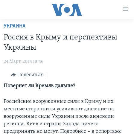
Линки
доступности
Перейти
УКРАИНА
на
ГЛАВНОЕ
Россия в Крыму и перспективы
основной
ПРОГРАММЫ
контент
Украины
ПРОЕКТЫ
Перейти
АМЕРИКА
к
24 Март, 2014 18:46
ЭКСПЕРТИЗА
НОВОСТИ ЗА МИНУТУ
УЧИМ АНГЛИЙСКИЙ
основной
Поделиться
ИНТЕРВЬЮ
ИТОГИ
НАША АМЕРИКАНСКАЯ ИСТОРИЯ
навигации
Перейти
ФАКТЫ ПРОТИВ ФЕЙКОВ
Повернет ли Кремль дальше?
ПОЧЕМУ ЭТО ВАЖНО?
А КАК В АМЕРИКЕ?
в
ЗА СВОБОДУ ПРЕССЫ
ДИСКУССИЯ VOA
АРТЕФАКТЫ
поиск
Российские вооруженные силы в Крыму и их
УЧИМ АНГЛИЙСКИЙ
ДЕТАЛИ
АМЕРИКАНСКИЕ ГОРОДКИ
местные сторонники усиливают давление на
вооруженные силы Украины после аннексии
ВИДЕО
НЬЮ-ЙОРК NEW YORK
ТЕСТЫ
региона. Киев и страны Запада ничего
ПОДПИСКА НА НОВОСТИ
АМЕРИКА. БОЛЬШОЕ ПУТЕШЕСТВИЕ
предпринять не могут. Подробнее – в репортаже