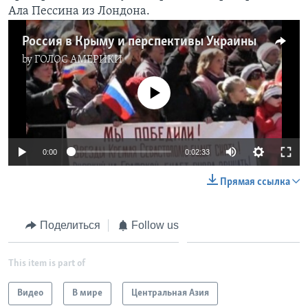
Ала Пессина из Лондона.
Learning English
Россия в Крыму и перспективы Украины
by
ГОЛОС АМЕРИКИ
СОЦИАЛЬНЫЕ СЕТИ
No media source currently available
Языки
0:00
0:02:33
Прямая ссылка
Поделиться
Follow us
This item is part of
Видео
В мире
Центральная Азия