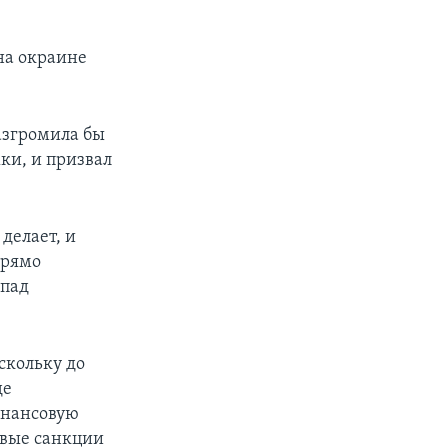
на окраине
азгромила бы
ки, и призвал
 делает, и
прямо
апад
скольку до
де
инансовую
овые санкции