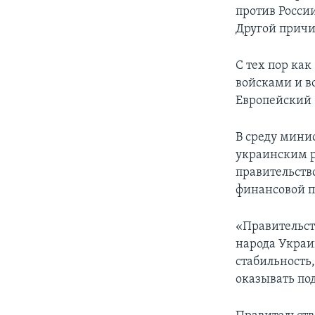
против Росси
Другой причи
С тех пор ка
войсками и в
Европейский
В среду мини
украинским р
правительств
финансовой 
«Правительст
народа Украи
стабильность
оказывать по