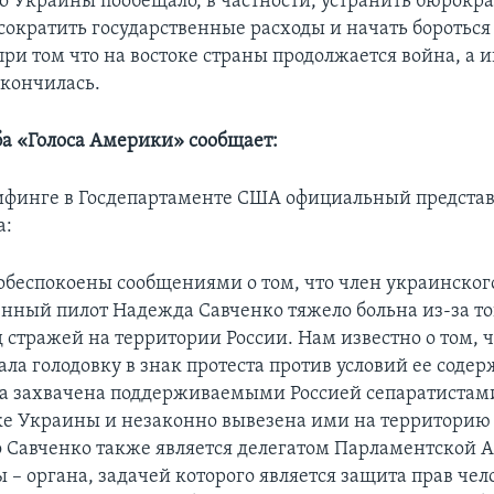
о Украины пообещало, в частности, устранить бюрокр
сократить государственные расходы и начать бороться
при том что на востоке страны продолжается война, а 
 кончилась.
ба «Голоса Америки» сообщает:
рифинге в Госдепартаменте США официальный предста
а:
обеспокоены сообщениями о том, что член украинског
нный пилот Надежда Савченко тяжело больна из-за тог
 стражей на территории России. Нам известно о том, ч
ла голодовку в знак протеста против условий ее соде
а захвачена поддерживаемыми Россией сепаратистами
оке Украины и незаконно вывезена ими на территорию
о Савченко также является делегатом Парламентской 
 – органа, задачей которого является защита прав чел