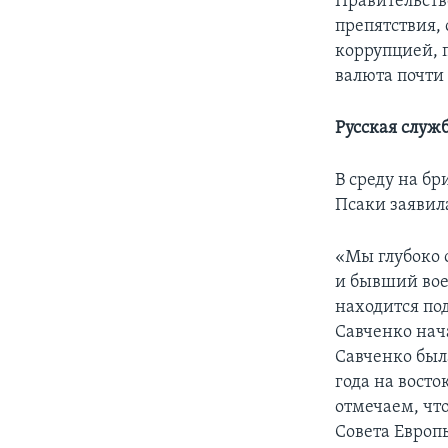
Правительств
препятствия, 
коррупцией, 
валюта почти
Русская служ
В среду на б
Псаки заявил
«Мы глубоко 
и бывший вое
находится под
Савченко нача
Савченко был
года на вост
отмечаем, чт
Совета Европы