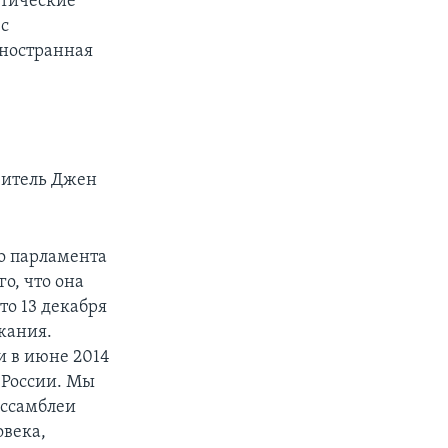
атические
 с
иностранная
витель Джен
о парламента
о, что она
то 13 декабря
ржания.
 в июне 2014
 России. Мы
Ассамблеи
овека,