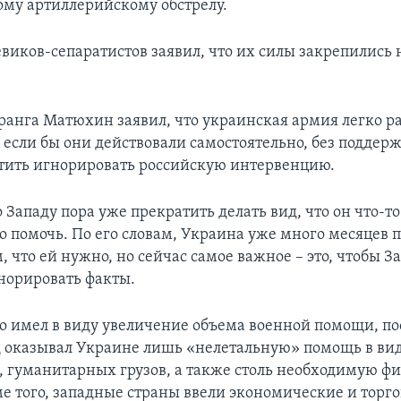
му артиллерийскому обстрелу.
виков-сепаратистов заявил, что их силы закрепились 
 ранга Матюхин заявил, что украинская армия легко р
 если бы они действовали самостоятельно, без поддерж
тить игнорировать российскую интервенцию.
о Западу пора уже прекратить делать вид, что он что-то
о помочь. По его словам, Украина уже много месяцев 
м, что ей нужно, но сейчас самое важное – это, чтобы З
норировать факты.
 имел в виду увеличение объема военной помощи, по
д оказывал Украине лишь «нелетальную» помощь в ви
, гуманитарных грузов, а также столь необходимую ф
е того, западные страны ввели экономические и торг