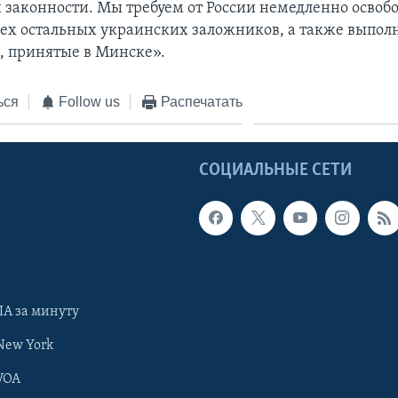
 законности. Мы требуем от России немедленно освоб
сех остальных украинских заложников, а также выполн
а, принятые в Минске».
ься
Follow us
Распечатать
Ы
СОЦИАЛЬНЫЕ СЕТИ
А за минуту
New York
VOA