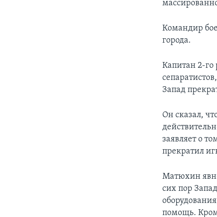
массированно
Командир бое
города.
Капитан 2-го
сепаратистов,
Запад прекра
Он сказал, чт
действительн
заявляет о то
прекратил иг
Матюхин явно
сих пор Запа
оборудования
помощь. Кром