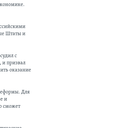
экономике.
российскими
ые Штаты и
судил с
 и призвал
жить оказание
реформы. Для
е и
о сможет