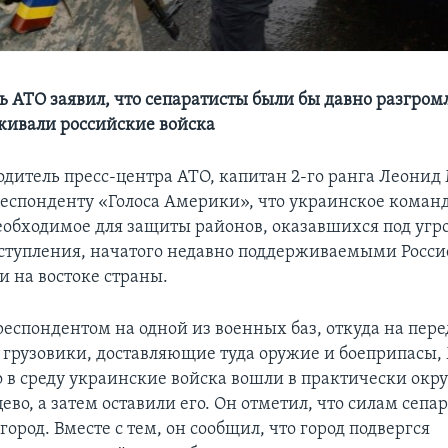
ь АТО заявил, что сепаратисты были бы давно разгром
живали российские войска
водитель пресс-центра АТО, капитан 2-го ранга Леони
еспонденту «Голоса Америки», что украинское коман
необходимое для защиты районов, оказавшихся под угр
аступления, начатого недавно поддерживаемыми Росси
и на востоке страны.
рреспондентом на одной из военных баз, откуда на пер
 грузовики, доставляющие туда оружие и боеприпасы
то в среду украинские войска вошли в практически ок
ево, а затем оставили его. Он отметил, что силам сепа
 город. Вместе с тем, он сообщил, что город подвергся