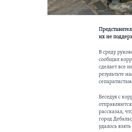
Представител
их не поддер
В среду руко
сообщил корр
сделает все 
результате н
сепаратистам
Беседуя с ко
отправляются
рассказал, ч
город Дебальц
удалось взять