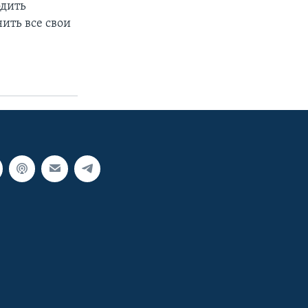
одить
ить все свои