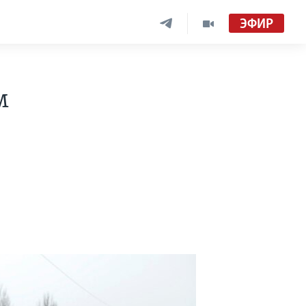
ЭФИР
м