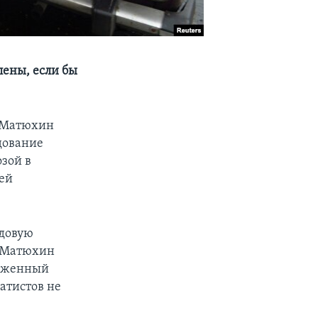
лены, если бы
д Матюхин
дование
озой в
ей
едовую
, Матюхин
руженный
ратистов не