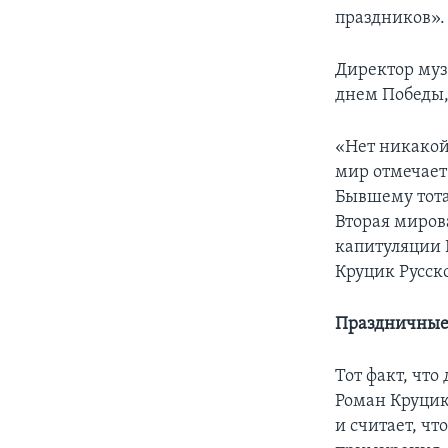
праздников».
Директор муз
днем Победы,
«Нет никакой
мир отмечает
Бывшему тота
Вторая миров
капитуляции 
Круцик Русск
Праздничные
Тот факт, чт
Роман Круцик
и считает, чт