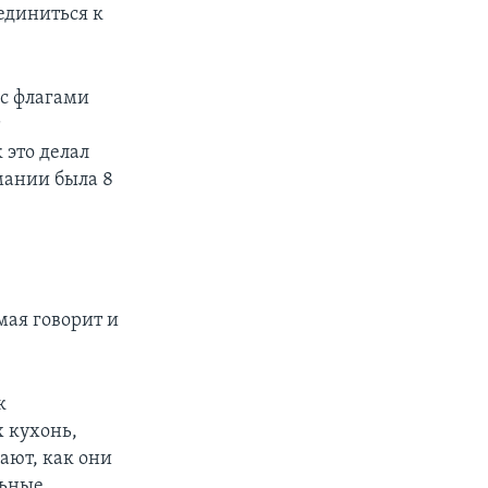
единиться к
 с флагами
т
 это делал
мании была 8
мая говорит и
к
 кухонь,
лают, как они
льные