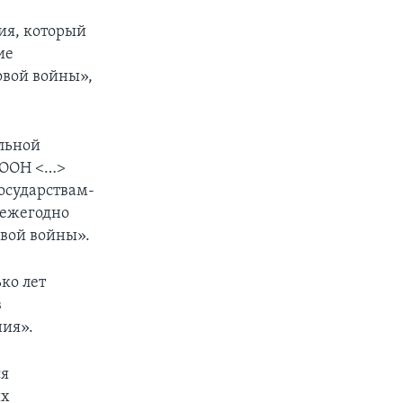
ия, который
ие
овой войны»,
льной
я ООН <…>
осударствам-
 ежегодно
овой войны».
ко лет
в
ния».
ся
ых