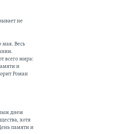
зывает не
 мая. Весь
ании.
т всего мира:
памяти и
ворит Роман
дным днем
щества, хотя
День памяти и