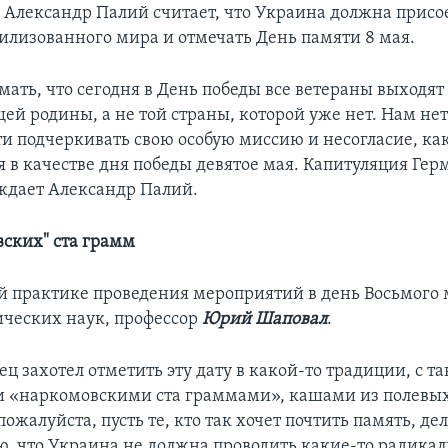
, Александр Палий считает, что Украина должна присо
илизованного мира и отмечать День памяти 8 мая.
ать, что сегодня в День победы все ветераны выходят
ей родины, а не той страны, которой уже нет. Нам не
и подчеркивать свою особую миссию и несогласие, как
я в качестве дня победы девятое мая. Капитуляция Гер
рждает Александр Палий.
вских" ста грамм
й практике проведения мероприятий в день Восьмого 
ических наук, профессор
Юрий Шаповал
.
ц захотел отметить эту дату в какой-то традиции, с та
 «наркомовскими ста граммами», кашами из полевых
ожалуйста, пусть те, кто так хочет почтить память, де
аю, что Украина не должна проводить какие-то радика