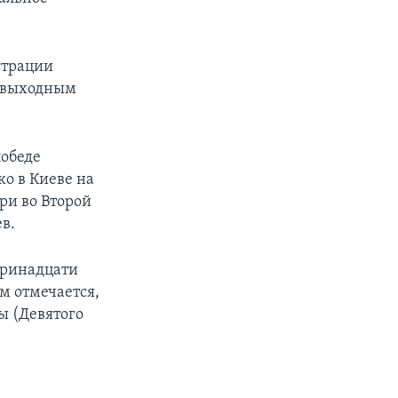
страции
т выходным
победе
ко в Киеве на
ри во Второй
в.
 тринадцати
м отмечается,
ы (Девятого