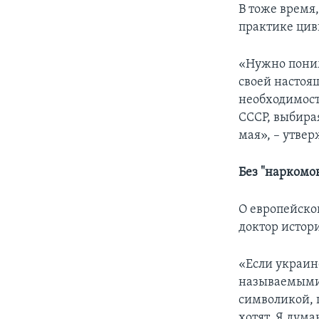
В тоже время
практике цив
«Нужно поним
своей настоящ
необходимост
СССР, выбира
мая», – утве
Без "наркомо
О европейско
доктор истор
«Если украине
называемыми
символикой, п
хотят. Я дум