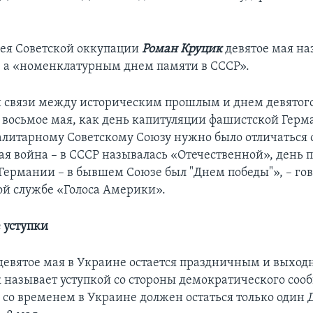
ея Советской оккупации
Роман Круцик
девятое мая на
 а «номенклатурным днем памяти в СССР».
 связи между историческим прошлым и днем девятого
 восьмое мая, как день капитуляции фашистской Герм
литарному Советскому Союзу нужно было отличаться о
ая война – в СССР называлась «Отечественной», день 
Германии – в бывшем Союзе был "Днем победы"», – го
ой службе «Голоса Америки».
 уступки
о девятое мая в Украине остается праздничным и выхо
 называет уступкой со стороны демократического сооб
о со временем в Украине должен остаться только один 