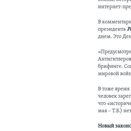
интернет-пре
В комментари
президента
Р
днем. Это Ден
«Предусмотре
Антигитлеров
брифинге. Со
мировой войн
В тоже время 
человек зарег
что «историч
мая – Т.Б.) не
Новый законо