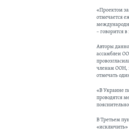
«Проектом за
отмечается е
международны
– говорится в
Авторы данно
ассамблеи ОО
провозгласил
членам ООН, 
отмечать оди
«В Украине п
проводятся ме
пояснительно
В Третьем пу
«исключить» 