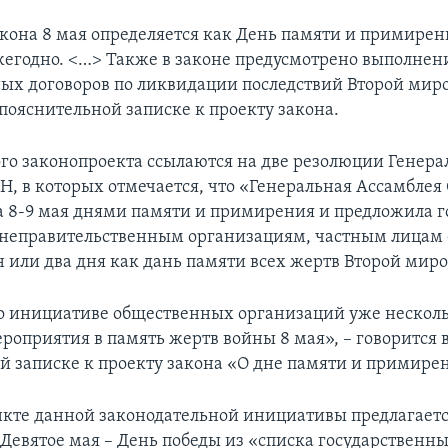
кона 8 мая определяется как День памяти и примирен
жегодно. <…> Также в законе предусмотрено выполнен
х договоров по ликвидации последствий Второй мир
 пояснительной записке к проекту закона.
го законопроекта ссылаются на две резолюции Генера
Н, в которых отмечается, что «Генеральная Ассамбле
а 8-9 мая днями памяти и примирения и предложила г
неправительственным организациям, частным лицам
н или два дня как дань памяти всех жертв Второй мир
о инициативе общественных организаций уже несколь
роприятия в память жертв войны 8 мая», – говорится 
й записке к проекту закона «О дне памяти и примире
нкте данной законодательной инициативы предлагает
Девятое мая – День победы из «списка государственн