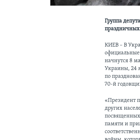
Группа депут
праздничных
КИЕВ – В Укр
официальные 
начнутся 8 м
Украины, 24 
по празднова
70-й годовщи
«Президент п
других насел
посвященных 
памяти и при
соответствен
войны, которы