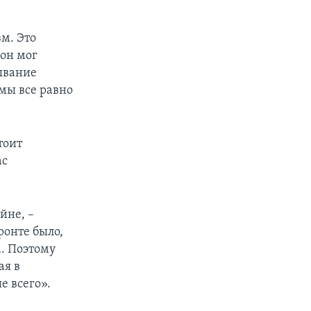
м. Это
 он мог
ывание
мы все равно
тоит
ас
йне, –
ронте было,
. Поэтому
ая в
е всего».