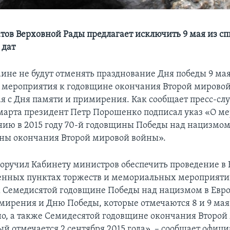
атов Верховной Рады предлагает исключить 9 мая из с
 дат
аине не будут отменять празднование Дня победы 9 мая
мероприятия к годовщине окончания Второй мирово
ая с Дня памяти и примирения. Как сообщает пресс-сл
марта президент Петр Порошенко подписал указ «О м
нию в 2015 году 70-й годовщины Победы над нацизмом
ны окончания Второй мировой войны».
оручил Кабинету министров обеспечить проведение в 
енных пунктах торжеств и мемориальных мероприяти
Семедисятой годовщине Победы над нацизмом в Евр
мирения и Дню Победы, которые отмечаются 8 и 9 мая
но, а также Семидесятой годовщине окончания Второй
й отмечается 2 сентября 2015 года», – сообщает офиц