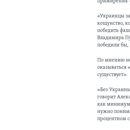
примирения –
«Украинцы за
кощунство, ко
победить фаш
Владимира Пу
победили бы,
По мнению ис
оказываться 
существует».
«Без Украины
говорит Алек
как минимум,
нужно понима
процентном с