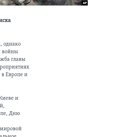
писка
, однако
й войны
ужба главы
ероприятиях
 в Европе и
Киеве и
й,
опе, Дню
 мировой
иальное