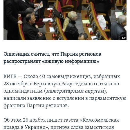
Learning English
СОЦИАЛЬНЫЕ СЕТИ
Языки
Оппозиция считает, что Партия регионов
распространяет «лживую информацию»
КИЕВ —
Около 40 самовыдвиженцев, избранных
28 октября в Верховную Раду седьмого созыва по
одномандатным (
мажоритарным округам
),
написали заявление о вступлении в парламентскую
фракцию Партии регионов.
Об этом 26 ноября пишет газета «Комсомольская
правда в Украине», цитируя слова заместителя