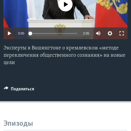
No media source currently available
Learning English
СОЦИАЛЬНЫЕ СЕТИ
0:00
2:05
Эксперты в Вашингтоне о кремлевском «методе
Языки
переключения общественного сознания» на новые
цели
Поделиться
Эпизоды