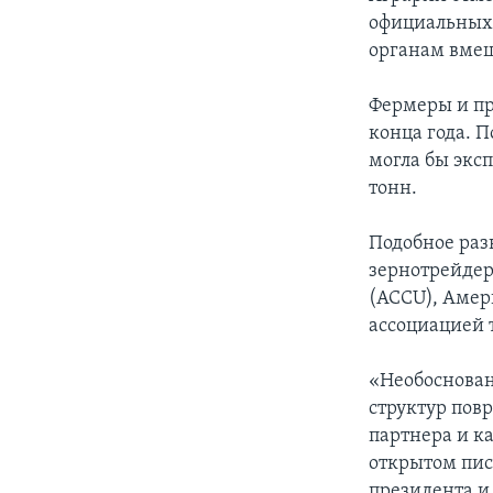
официальных
органам вмеш
Фермеры и пр
конца года. 
могла бы эксп
тонн.
Подобное раз
зернотрейдер
(ACCU), Аме
ассоциацией 
«Необоснован
структур пов
партнера и ка
открытом пис
президента и