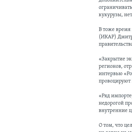
дополнительн
ограничивать
кукурузы, не
В тоже время
(ИКАР) Дмитр
правительств
«Закрытие эк
регионов, от
интервью «Ро
провоцируют 
«Ряд импортер
недорогой пр
внутренние ц
О том, что це