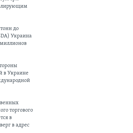
ролирующим
 тонн до
USDA) Украина
5 миллионов
стороны
й в Украине
ждународной
твенных
ого торгового
тся в
верг в адрес