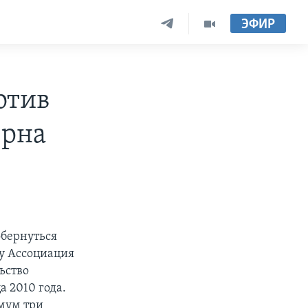
ЭФИР
отив
ерна
обернуться
у Ассоциация
ьство
 2010 года.
имум три