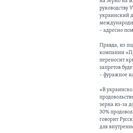
на зерно на 
руководству 
украинский д
международну
– адресно по
Правда, из п
компании «Пр
переносит кри
запретов буде
– фуражное ил
«В украинско
продовольств
зерна из-за 
30% продовол
говорит Русс
для внутренн