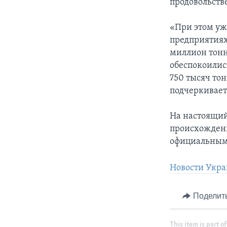
продовольст
«При этом уж
предприятиях 
миллион тонн
обеспокоилис
750 тысяч то
подчеркивает
На настоящий
происхождени
официальным
Новости Укра
Поделит
This item is part of