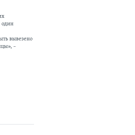
их
е один
быть вывезено
цы», –