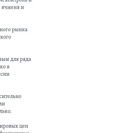
й контроль и
 ячменя и
рного рынка
ского
ным для ряда
ко в
ссии
осительно
ли
лько.
 мировых цен