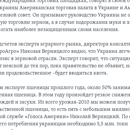
международных торговых площадках, говорят в своем 
Украины Американская торговая палата в Украине и А
еловой совет. Он призывают руководство Украины не 
ю торговлю зерном, а в случае подорожания муки и х
могать наиболее незащищенным слоям населения.
одсчетов эксперта аграрного рынка, директора консал
оАгро» Николая Верницкого видно, что Украина легч
зис в зерновой отрасли. Эксперт говорит, что ситуаци
т неясной до тех пор, пока правительство не объявит, н
и продовольственное –будет вводиться квота.
м экспорте пшеницы прошлого года, около 50% заним
енная пшеница. В этом году произойдет резкое снижен
дождей и засухи. Из всего урожая-2010 мы можем полу
ьственной пшеницы, то есть пять с небольшим миллио
кой службе «Голоса Америки» Николай Верницкий. По 
его потребления украинцам необходимо 5,5 млн. тонн