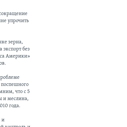
– сокращение
ине упрочить
нке зерна,
 экспорт без
лоса Америки»
ов.
проблеме
т поспешного
ним, что с 5
ы и меслина,
010 года.
 и