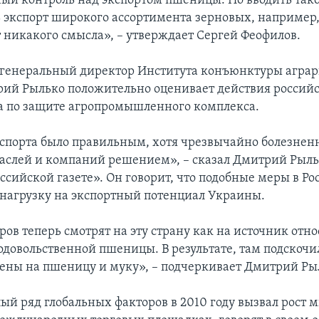
ый контроль над экспортом пшеницы. Но вводить тако
 экспорт широкого ассортимента зерновых, например,
т никакого смысла», – утверждает Сергей Феофилов.
 генеральный директор Института конъюнктуры агра
ий Рылько положительно оценивает действия россий
а по защите агропромышленного комплекса.
спорта было правильным, хотя чрезвычайно болезнен
раслей и компаний решением», – сказал Дмитрий Рыль
ссийской газете». Он говорит, что подобные меры в Ро
нагрузку на экспортный потенциал Украины.
ов теперь смотрят на эту страну как на источник отн
одовольственной пшеницы. В результате, там подскочи
ены на пшеницу и муку», – подчеркивает Дмитрий Ры
лый ряд глобальных факторов в 2010 году вызвал рост