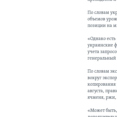
По словам укр
объемов урож
позиции на м
«Однако есть 
украинские ф
учета запрос
генеральный 
По словам эк
вокруг экспо
копирования 
августа, пра
ячменя, ржи, 
«Может быть,