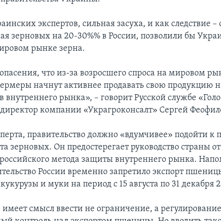
аинских экспертов, сильная засуха, и как следствие 
ая зерновых на 20-30%% в России, позволили бы Укра
ировом рынке зерна.
опасения, что из-за возросшего спроса на мировом ры
ермеры начнут активнее продавать свою продукцию на
ов внутреннего рынка», – говорит Русской службе «Го
директор компании «Украгроконсалт» Сергей Феофил
сперта, правительство должно «вдумчивее» подойти к 
рта зерновых. Он предостерегает руководство страны о
российского метода защиты внутреннего рынка. Напом
вительство России временно запретило экспорт пшениц
кукурузы и муки на период с 15 августа по 31 декабря 2
 имеет смысл ввести не ограничение, а регулирование