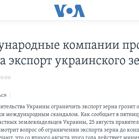
народные компании пр
на экспорт украинского з
03:00
ься
ительства Украины ограничить экспорт зерна грозит 
ки международным скандалом. Как сообщает в пятниц
астных землевладельцев Украины, 25 августа правител
мотрит вопрос об ограничении экспорта зерна до конца
ают, что со второго августа этого года действует мин