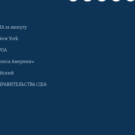
А за минуту
New York
VOA
олоса Америки»
ийский
ПРАВИТЕЛЬСТВА США