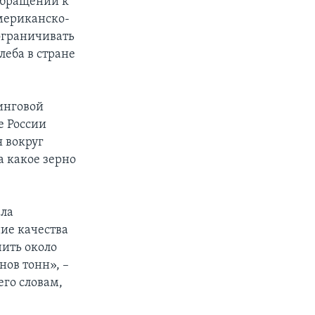
обращении к
мериканско-
ограничивать
леба в стране
тинговой
е России
я вокруг
а какое зерно
ала
ие качества
чить около
нов тонн», –
его словам,