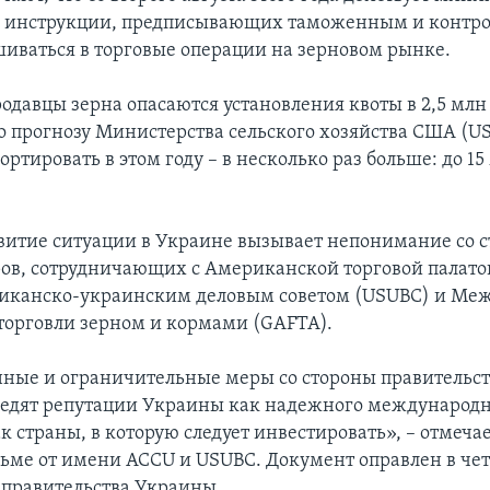
 инструкции, предписывающих таможенным и конт
иваться в торговые операции на зерновом рынке.
одавцы зерна опасаются установления квоты в 2,5 млн
По прогнозу Министерства сельского хозяйства США (
ортировать в этом году – в несколько раз больше: до 1
витие ситуации в Украине вызывает непонимание со 
ов, сотрудничающих с Американской торговой палато
риканско-украинским деловым советом (USUBC) и Ме
торговли зерном и кормами (GAFTA).
ные и ограничительные меры со стороны правительс
редят репутации Украины как надежного международн
к страны, в которую следует инвестировать», – отмечае
ьме от имени ACCU и USUBC. Документ оправлен в чет
 правительства Украины.