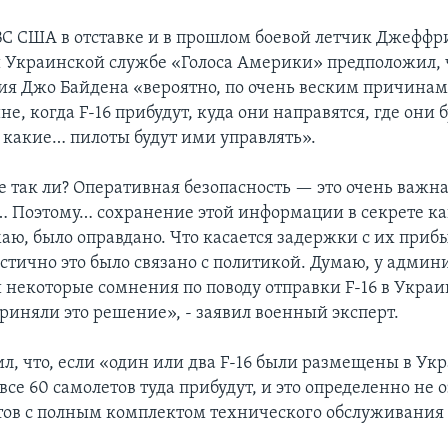
С США в отставке и в прошлом боевой летчик Джеффр
Украинской службе «Голоса Америки» предположил, 
я Джо Байдена «вероятно, по очень веским причинам
не, когда F-16 прибудут, куда они направятся, где они 
какие… пилоты будут ими управлять».
е так ли? Оперативная безопасность — это очень важн
 Поэтому… сохранение этой информации в секрете к
аю, было оправдано. Что касается задержки с их приб
астично это было связано с политикой. Думаю, у адми
 некоторые сомнения по поводу отправки F-16 в Украин
риняли это решение», - заявил военный эксперт.
, что, если «один или два F-16 были размещены в Укр
 все 60 самолетов туда прибудут, и это определенно не о
отов с полным комплектом технического обслуживания