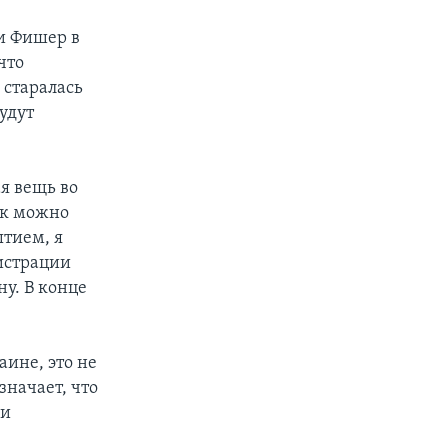
и Фишер в
что
 старалась
будут
ая вещь во
ак можно
ытием, я
нистрации
у. В конце
аине, это не
значает, что
 и