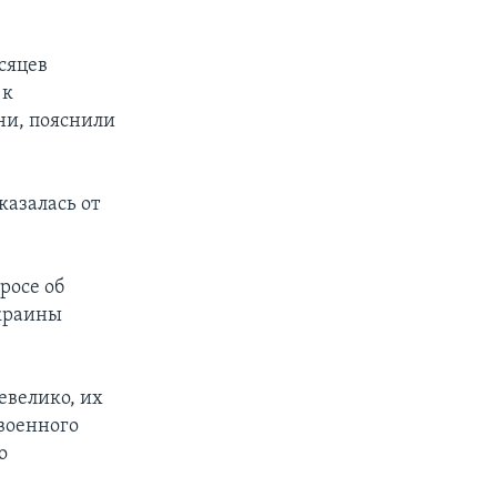
сяцев
 к
ни, пояснили
азалась от
росе об
Украины
евелико, их
военного
о