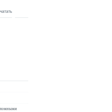
чатать
реломными