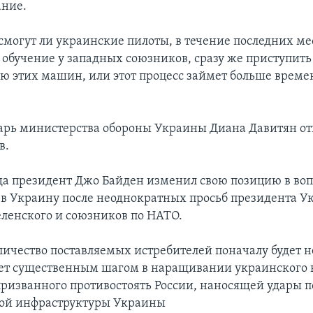
ание.
 смогут ли украинские пилоты, в течение последних ме
обучение у западных союзников, сразу же приступить
ю этих машин, или этот процесс займет больше време
арь министерства обороны Украины Диана Давитян отк
в.
ода президент Джо Байден изменил свою позицию в воп
6 в Украину после неоднократных просьб президента 
ленского и союзников по НАТО.
личество поставляемых истребителей поначалу будет н
ет существенным шагом в наращивании украинского 
призванного противостоять России, наносящей удары п
кой инфраструктуры Украины