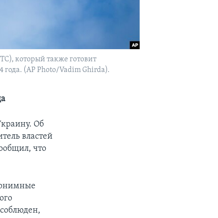
TC), который также готовит
года. (AP Photo/Vadim Ghirda).
да
Украину. Об
итель властей
ообщил, что
анонимные
ого
 соблюден,