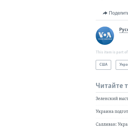
Поделит
Рус
This item is part of
США
Укра
Читайте 
Зеленский выс
Украина подгот
Салливан: Укра