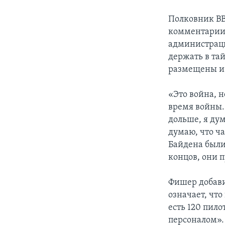
Полковник ВВ
комментарии 
администраци
держать в тай
размещены и 
«Это война, н
время войны…
дольше, я дум
думаю, что ч
Байдена были
концов, они п
Фишер добавил
означает, что
есть 120 пил
персоналом».