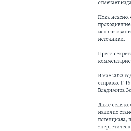
отмечает изд
Пока неясно,
проходившие 
использовани
источники.
Пресс-секрет
комментарие
В мае 2023 г
отправке F-1
Владимира Зе
Даже если ко
наличие стан
потенциала, 
энергетичес