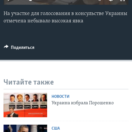
Learning English
На участке для голосования в консульстве Украины
отмечена небывало высокая явка
СОЦИАЛЬНЫЕ СЕТИ
Поделиться
Языки
Читайте также
НОВОСТИ
Украина избрала Порошенко
США