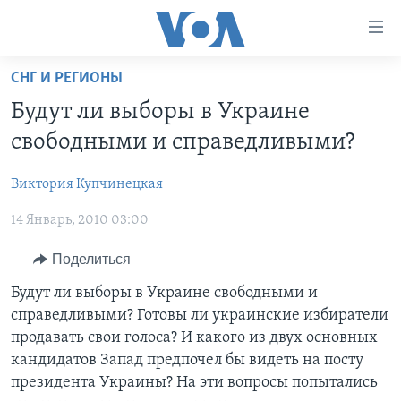
Линки
доступности
Перейти
СНГ И РЕГИОНЫ
на
ГЛАВНОЕ
Будут ли выборы в Украине
основной
ПРОГРАММЫ
контент
свободными и справедливыми?
ПРОЕКТЫ
Перейти
АМЕРИКА
к
Виктория Купчинецкая
ЭКСПЕРТИЗА
НОВОСТИ ЗА МИНУТУ
УЧИМ АНГЛИЙСКИЙ
основной
14 Январь, 2010 03:00
ИНТЕРВЬЮ
ИТОГИ
НАША АМЕРИКАНСКАЯ ИСТОРИЯ
навигации
Перейти
ФАКТЫ ПРОТИВ ФЕЙКОВ
ПОЧЕМУ ЭТО ВАЖНО?
А КАК В АМЕРИКЕ?
Поделиться
в
ЗА СВОБОДУ ПРЕССЫ
ДИСКУССИЯ VOA
АРТЕФАКТЫ
Будут ли выборы в Украине свободными и
поиск
справедливыми? Готовы ли украинские избиратели
УЧИМ АНГЛИЙСКИЙ
ДЕТАЛИ
АМЕРИКАНСКИЕ ГОРОДКИ
продавать свои голоса? И какого из двух основных
ВИДЕО
НЬЮ-ЙОРК NEW YORK
ТЕСТЫ
кандидатов Запад предпочел бы видеть на посту
президента Украины? На эти вопросы попытались
ПОДПИСКА НА НОВОСТИ
АМЕРИКА. БОЛЬШОЕ ПУТЕШЕСТВИЕ