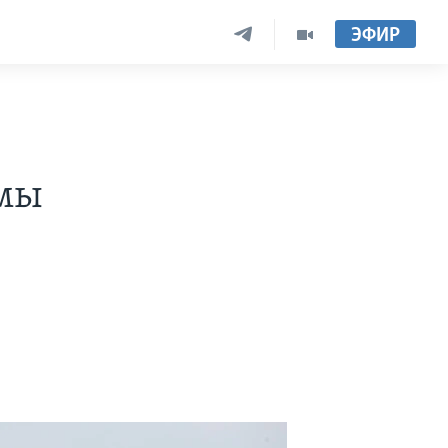
ЭФИР
 мы