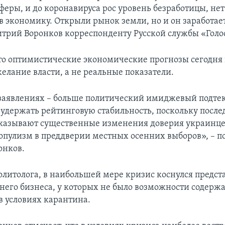
феры, и до коронавируса рос уровень безработицы, не
 экономику. Открыли рынок земли, но и он заработает 
итрий Воронков корреспонденту Русской службы «Голо
что оптимистические экономические прогнозы сегодня
елание власти, а не реальные показатели.
заявлениях – больше политический имиджевый подтек
 удержать рейтинговую стабильность, поскольку после
казывают существенные изменения доверия украинцев
опулизм в преддверии местных осенних выборов», – п
онков.
литолога, в наибольшей мере кризис коснулся предст
днего бизнеса, у которых не было возможности содерж
в условиях карантина.