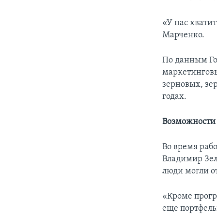
«У нас хватит
Марченко.
По данным Го
маркетинговы
зерновых, зе
годах.
Возможности 
Во время раб
Владимир Зел
люди могли о
«Кроме прогр
еще портфель