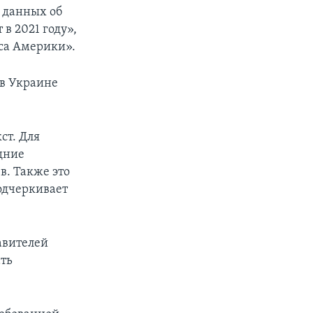
т данных об
в 2021 году»,
са Америки».
 в Украине
ст. Для
дние
. Также это
одчеркивает
авителей
ать