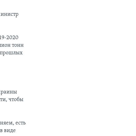
 министр
19-2020
лион тонн
в прошлых
Украины
ти, чтобы
няем, есть
в виде