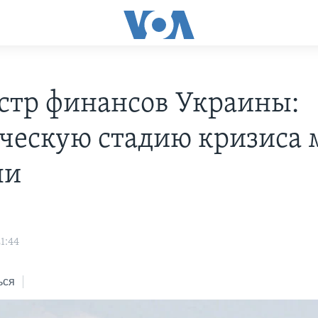
тр финансов Украины:
ческую стадию кризиса
ли
1:44
ься