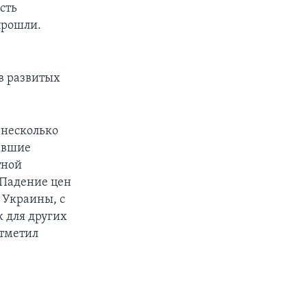
сть
прошли.
в развитых
 несколько
авшие
тной
 Падение цен
я Украины, с
к для других
отметил