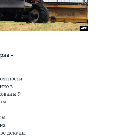
рна –
роятности
нко в
кованы 9
ны.
фры
 на
две декады