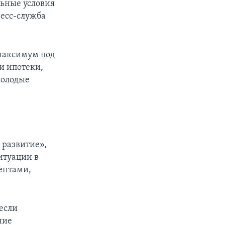
льные условия
ресс-служба
 максимум под
и ипотеки,
молодые
 развитие»,
итуации в
ентами,
если
ние