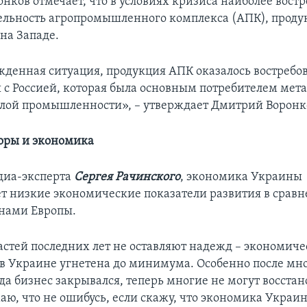
нков отмечает, что в условиях кризиса наиболее вост
тельность агропромышленного комплекса (АПК), проду
на Западе.
жденная ситуация, продукция АПК оказалось востребо
 с Россией, которая была основным потребителем мета
лой промышленности», – утверждает Дмитрий Воронк
оры и экономика
диа-эксперта
Сергея Рачинского
, экономика Украины
т низкие экономические показатели развития в сравн
нами Европы.
астей последних лет не оставляют надежд – экономиче
 в Украине угнетена до минимума. Особенно после мн
да бизнес закрывался, теперь многие не могут восстан
аю, что не ошибусь, если скажу, что экономика Украи