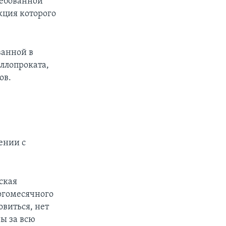
ребованной
кция которого
ванной в
ллопроката,
ов.
ении с
ская
огомесячного
овиться, нет
ны за всю