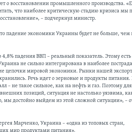
ует о восстановлении промышленного производства. «Е
итать, что наиболее критическую стадию кризиса мы 
восстановление», – подчеркнул министр.
что падение экономики Украины будет не больше, чем 
о 4,8% падения ВВП – реальный показатель. Этому есть
Украина не сильно интегрирована в наиболее пострад
ие цепочки мировой экономики. Рынки нашей экспор
хранились. Речь идет о зерновые и продукты питания.
алл – не такое сильное, как на нефть и газ. Поэтому дл
 внешних позиций, ситуация не настолько уязвима, ка
ю, мы достойно выйдем из этой сложной ситуации», – 
ргея Марченко, Украина – «одна из топовых стран,
щих мир продуктами питания».