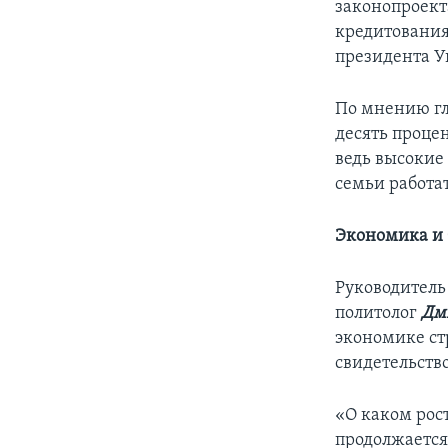
законопроект
кредитования
президента 
По мнению гл
десять процен
ведь высокие
семьи работа
Экономика и 
Руководитель
политолог
Дм
экономике с
свидетельств
«О каком рос
продолжается