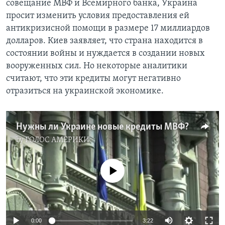
совещание МВФ и Всемирного банка, Украина
просит изменить условия предоставления ей
Learning English
антикризисной помощи в размере 17 миллиардов
долларов. Киев заявляет, что страна находится в
СОЦИАЛЬНЫЕ СЕТИ
состоянии войны и нуждается в создании новых
вооруженных сил. Но некоторые аналитики
считают, что эти кредиты могут негативно
отразиться на украинской экономике.
Языки
Нужны ли Украине новые кредиты МВФ?
by
ГОЛОС АМЕРИКИ
No media source currently available
0:00
3:22