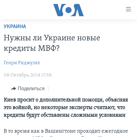
Линки
доступности
Перейти
УКРАИНА
на
ГЛАВНОЕ
Нужны ли Украине новые
основной
ПРОГРАММЫ
контент
кредиты МВФ?
ПРОЕКТЫ
Перейти
АМЕРИКА
к
Генри Риджуэлл
ЭКСПЕРТИЗА
НОВОСТИ ЗА МИНУТУ
УЧИМ АНГЛИЙСКИЙ
основной
08 Октябрь, 2014 17:58
ИНТЕРВЬЮ
ИТОГИ
НАША АМЕРИКАНСКАЯ ИСТОРИЯ
навигации
Перейти
ФАКТЫ ПРОТИВ ФЕЙКОВ
ПОЧЕМУ ЭТО ВАЖНО?
А КАК В АМЕРИКЕ?
Поделиться
в
ЗА СВОБОДУ ПРЕССЫ
ДИСКУССИЯ VOA
АРТЕФАКТЫ
Киев просит о дополнительной помощи, объясняя
поиск
это войной, но некоторые эксперты считают, что
УЧИМ АНГЛИЙСКИЙ
ДЕТАЛИ
АМЕРИКАНСКИЕ ГОРОДКИ
кредиты будут обставлены сложными условиями
ВИДЕО
НЬЮ-ЙОРК NEW YORK
ТЕСТЫ
В то время как в Вашингтоне проходит ежегодное
ПОДПИСКА НА НОВОСТИ
АМЕРИКА. БОЛЬШОЕ ПУТЕШЕСТВИЕ