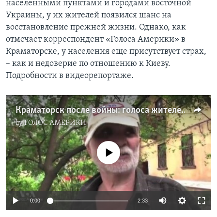
населенными пунктами и городами восточной
Украины, у их жителей появился шанс на
Learning English
восстановление прежней жизни. Однако, как
отмечает корреспондент «Голоса Америки» в
СОЦИАЛЬНЫЕ СЕТИ
Краматорске, у населения еще присутствует страх,
– как и недоверие по отношению к Киеву.
Подробности в видеорепортаже.
Языки
Краматорск после войны: голоса жителей
by
ГОЛОС АМЕРИКИ
No media source currently available
0:00
2:33