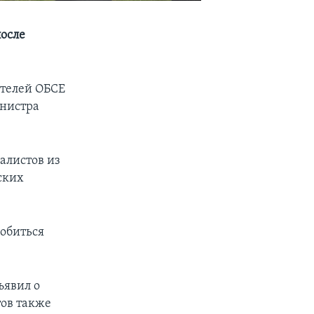
после
телей ОБСЕ
инистра
иалистов из
ских
добиться
ъявил о
тов также