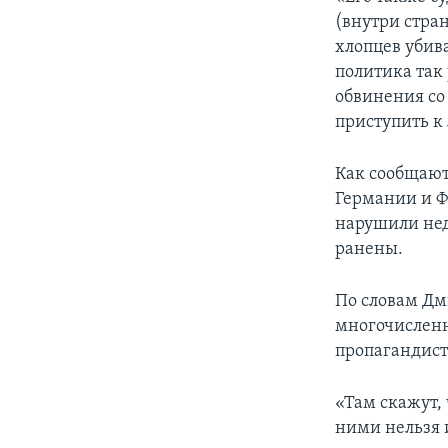
(внутри стра
хлопцев убива
политика так 
обвинения со
приступить к
Как сообщают
Германии и Ф
нарушили нед
ранены.
По словам Дм
многочисленн
пропагандист
«Там скажут,
ними нельзя и