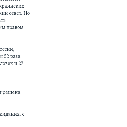
украинских
кий ответ. Но
еть
шим правом
оссии,
ы 52 раза
ловек и 27
т решена
жидания, с