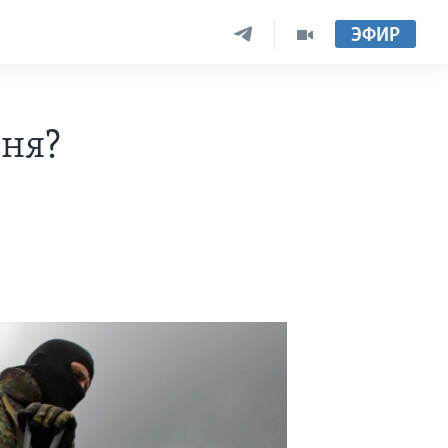
ЭФИР
юня?