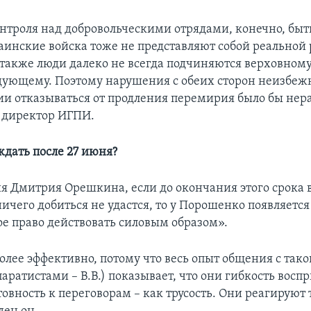
нтроля над добровольческими отрядами, конечно, быт
раинские войска тоже не представляют собой реальной
 также люди далеко не всегда подчиняются верховном
ующему. Поэтому нарушения с обеих сторон неизбеж
ии отказываться от продления перемирия было бы нера
 директор ИГПИ.
ждать после 27 июня?
ия Дмитрия Орешкина, если до окончания этого срока 
ничего добиться не удастся, то у Порошенко появляетс
е право действовать силовым образом».
более эффективно, потому что весь опыт общения с тако
паратистами – В.В.) показывает, что они гибкость вос
отовность к переговорам – как трусость. Они реагируют 