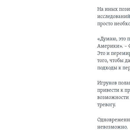
На иных пози
исследовани
просто необх
«Думаю, это 
Америки». – 
Это и перемир
того, чтобы 
подходы к п
Игрунов полаг
привести к п
возможности
тревогу.
Одновременно
невозможно.