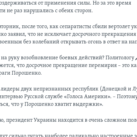
воздерживаться от применения силы. Но за это время
ти не раз нарушались с обеих сторон.
торник, после того, как сепаратисты сбили вертолет 
ко заявил, что не исключает досрочного прекращения
 военным без колебаний открывать огонь в ответ на на
 на руку возобновление боевых действий? Политологу
жется, что досрочное прекращение перемирия – это как
раги Порошенко.
, лидеры двух непризнанных республик (Донецкой и Лу
 интервью Русской службе «Голоса Америки». – Поэтому
ться, что у Порошенко хватит выдержки».
ю, президент Украины находится в очень сложном по
удут сильно ругать наиболее радикально настроенные 