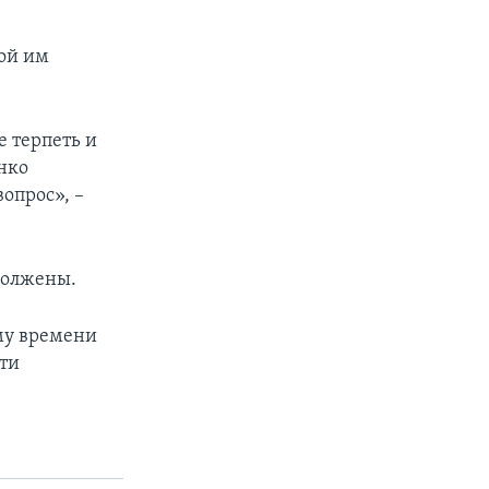
ной им
е терпеть и
нко
вопрос», –
должены.
ому времени
ти