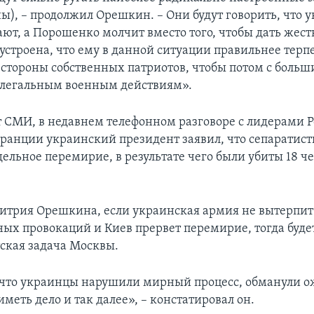
ны), – продолжил Орешкин. – Они будут говорить, что 
ют, а Порошенко молчит вместо того, чтобы дать жест
устроена, что ему в данной ситуации правильнее терп
 стороны собственных патриотов, чтобы потом с боль
 легальным военным действиям».
 СМИ, в недавнем телефонном разговоре с лидерами Р
ранции украинский президент заявил, что сепаратист
ельное перемирие, в результате чего были убиты 18 че
итрия Орешкина, если украинская армия не вытерпит
ых провокаций и Киев прервет перемирие, тогда буде
ская задача Москвы.
 что украинцы нарушили мирный процесс, обманули о
меть дело и так далее», – констатировал он.