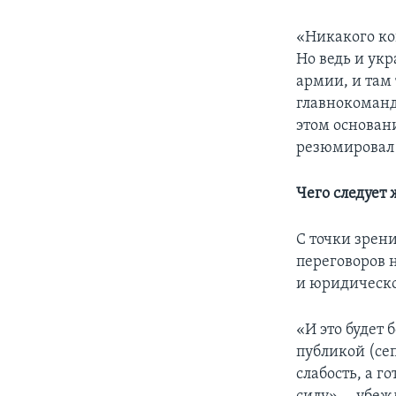
«Никакого ко
Но ведь и ук
армии, и там
главнокоманд
этом основан
резюмировал
Чего следует 
С точки зрен
переговоров 
и юридическо
«И это будет 
публикой (се
слабость, а г