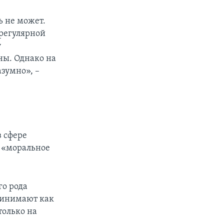
ь не может.
 регулярной
у
ны. Однако на
зумно», –
в сфере
я «моральное
го рода
принимают как
только на