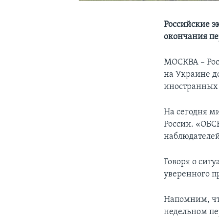
Российские э
окончания п
МОСКВА – Рос
на Украине д
иностранных 
На сегодня ми
России. «ОБС
наблюдателей
Говоря о ситу
уверенного п
Напомним, чт
недельном пе