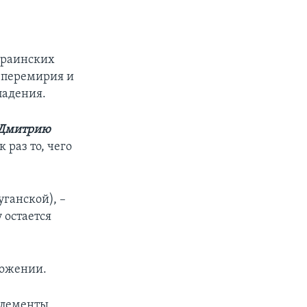
украинских
 перемирия и
падения.
Дмитрию
 раз то, чего
ганской), –
 остается
ложении.
элементы