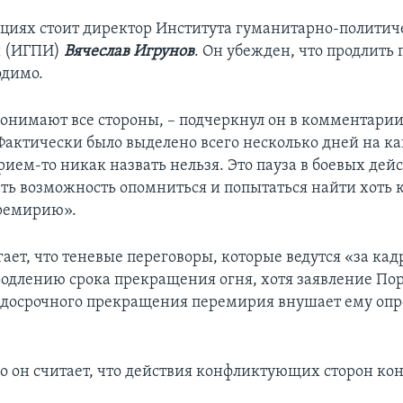
циях стоит директор Института гуманитарно-политич
й (ИГПИ)
Вячеслав Игрунов
. Он убежден, что продлить
одимо.
понимают все стороны, – подчеркнул он в комментарии
Фактически было выделено всего несколько дней на к
ием-то никак назвать нельзя. Это пауза в боевых дей
дать возможность опомниться и попытаться найти хоть 
еремирию».
ает, что теневые переговоры, которые ведутся «за кад
родлению срока прекращения огня, хотя заявление По
 досрочного прекращения перемирия внушает ему оп
 он считает, что действия конфликтующих сторон ко