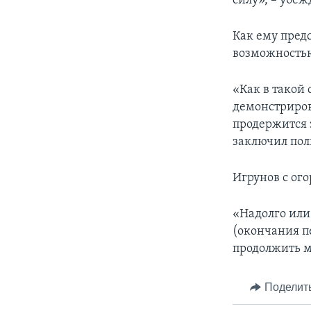
силу», – убеж
Как ему пред
возможностью
«Как в такой 
демонстриров
продержится э
заключил пол
Игрунов с ог
«Надолго или 
(окончания п
продолжить м
Поделит