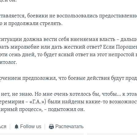
ден он.
ставляется, боевики не воспользовались предоставлен
 и продолжали стрелять.
ситуации должна вести себя вменяемая власть – дальш
ать миролюбие или дать жесткий ответ? Если Пороше
ти семь дней, то будет ясный ответ на этот непростой 
итолог.
орчением предположил, что боевые действия будут про
нет, не знаю. Но мне очень хотелось бы, чтобы… к эт
еремирия – «Г.А.») были найдены какие-то возможнос
ирный процесс», – подытожил он.
ься
Follow us
Распечатать