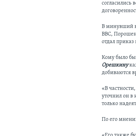
согласились 
договореннос
В минувший в
ВВС, Порошен
отдал приказ
Кому было бы
Орешкину
ка
добиваются в
«В частности
уточнил он в
только надея
По его мнени
«Его также б