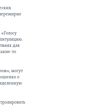
еских
 перемирие
 «Голосу
апитуляцию.
ствиях для
какие-то
ром», могут
рошенко о
ределенную
нтролировать