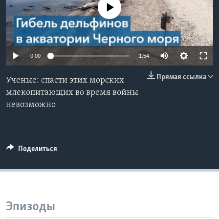
No media source currently available
Learning English
СОЦИАЛЬНЫЕ СЕТИ
0:00
1:54
Прямая ссылка
Ученые: спасти этих морских
Языки
млекопитающих во время войны
невозможно
Поделиться
Эпизоды