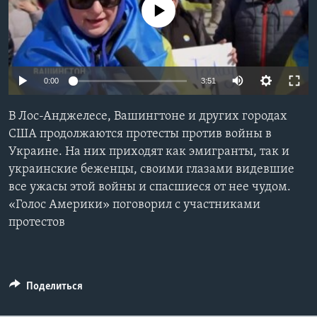
No media source currently available
Learning English
СОЦИАЛЬНЫЕ СЕТИ
0:00
3:51
В Лос-Анджелесе, Вашингтоне и других городах
Языки
США продолжаются протесты против войны в
Украине. На них приходят как эмигранты, так и
украинские беженцы, своими глазами видевшие
все ужасы этой войны и спасшиеся от нее чудом.
«Голос Америки» поговорил с участниками
протестов
Поделиться