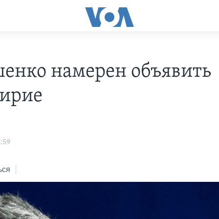
енко намерен объявить
ирие
:59
ься