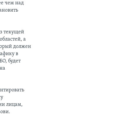
ее чем над
ановить
из текущей
областей, а
оторый должен
рафику в
БО, будет
на
антировать
су
ии лицам,
ови.