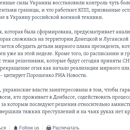
енные силы Украины восстановили контроль чуть бол
ентами границы, и что работают КПП, призванные ост
е в Украину российской военной техники.
я, которая была сформирована, предусматривает анал
торая сложилась на территории Донецкой и Луганской 
гается обсудить детали мирного плана президента, к
н уже на этой неделе. Кроме того, по расписанию и г
 с теми решениями, которые будут сегодня приняты СН
рекращение огня как начало реализации мирного пла
 – цитирует Порошенко РИА Новости.
м, украинские власти заинтересованы в том, чтобы гар
всем, кто проживает в Донбассе, содействовать процес
 за которым последуют решения относительно амнист
овершили тяжких преступлений и на чьих руках нет кр
ься
Follow us
Распечатать