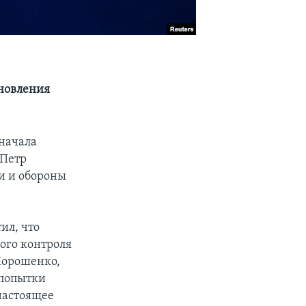
ановления
начала
 Петр
и и обороны
ил, что
ого контроля
 Порошенко,
 попытки
настоящее