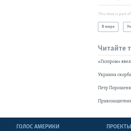
This item is part of
В мире
У
Читайте 
«Газпром» ввел
Украина скорби
Петр Порошенко
Правозащитник
ГОЛОС АМЕРИКИ
ПРОЕКТ