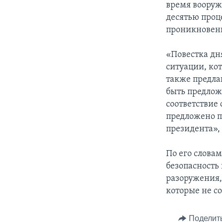
время вооруж
десятью проц
проникновени
«Повестка дн
ситуации, ко
также предла
быть предложе
соответствие
предложено п
президента»,
По его слова
безопасность 
разоружения,
которые не с
Поделит