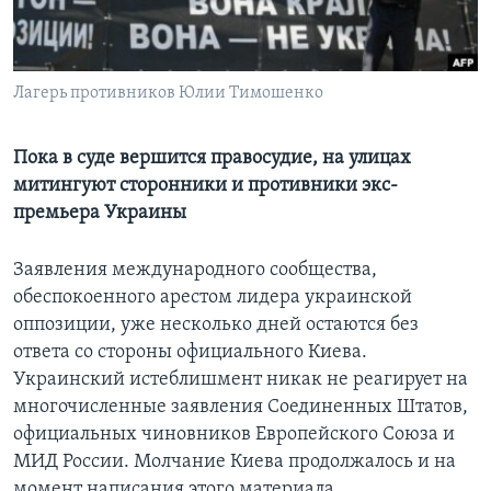
Learning English
Лагерь противников Юлии Тимошенко
СОЦИАЛЬНЫЕ СЕТИ
Пока в суде вершится правосудие, на улицах
митингуют сторонники и противники экс-
Языки
премьера Украины
Заявления международного сообщества,
обеспокоенного арестом лидера украинской
оппозиции, уже несколько дней остаются без
ответа со стороны официального Киева.
Украинский истеблишмент никак не реагирует на
многочисленные заявления Соединенных Штатов,
официальных чиновников Европейского Союза и
МИД России. Молчание Киева продолжалось и на
момент написания этого материала.