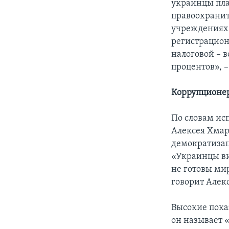
украинцы пла
правоохранит
учреждениях 
регистрацион
налоговой – 
процентов», 
Коррупционе
По словам ис
Алексея Хмар
демократизац
«Украинцы ви
не готовы ми
говорит Алек
Высокие пока
он называет 