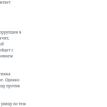
читает
коррупции в
ачит,
об
ойдет с
ровнем
тника
е. Однако
ицу против
 улицу по тем