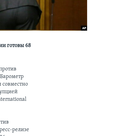
ии готовы 68
против
«Барометр
и совместно
рупцией
ternational
отив
пресс-релизе