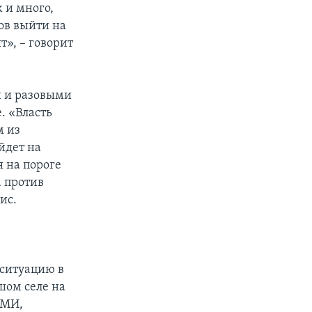
 и много,
тов выйти на
», – говорит
и и разовыми
. «Власть
м из
йдет на
 на пороге
а против
ис.
 ситуацию в
шом селе на
СМИ,