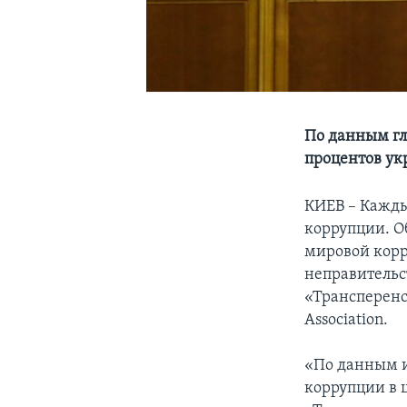
По данным гл
процентов ук
КИЕВ – Кажды
коррупции. О
мировой корр
неправительс
«Трансперенси
Association.
«По данным и
коррупции в ц