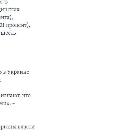
: в
цинских
нта),
21 процент),
 шесть
» в Украине
с
изнают, что
ми», –
органы власти
.