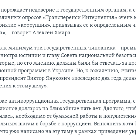
в порождает недоверие к государственным органам, а 
зличных опросов «Трансперенси Интернешнл» очень 
онятие «коррупция», привязывая ее к определенным
а», – говорит Алексей Хмара.
как минимум три государственных чиновника – премь
нистра юстиции и главу Совета национальной безопас
оторые, по его мнению, должны были бы отвечать за п
онной программы в Украине. Но, к сожалению, счита
 президент Виктор Янукович «последние два года делаю
ния к этому делу».
даже антикоррупционная государственная программа, 
лионов долларов на ближайшие пять лет. Для того, что
ялась, необходимо от бумажной работы и популистски
альным шагам в борьбе с коррупцией. Выполнить хотя 
, что уже написано на эту тему в рамках приведения у