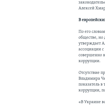
законодательс
Алексей Хмар
В европейски
По его слова
обществе, но 
утверждает А
ассоциации с 
совершенно н
коррупции.
Отсутствие п
Владимира Че
показатель в
коррупции, по
«В Украине вс