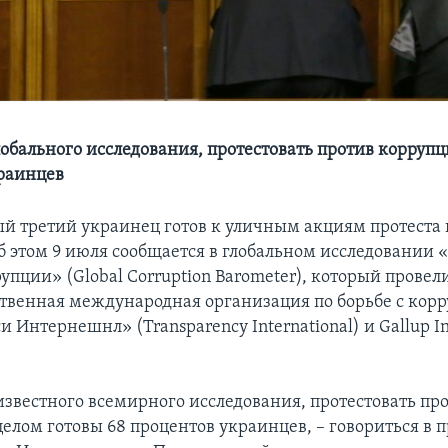
обального исследования, протестовать против коррупц
раинцев
й третий украинец готов к уличным акциям протеста 
б этом 9 июля сообщается в глобальном исследовании 
упции» (Global Corruption Barometer), который провел
твенная международная организация по борьбе с кор
 Интернешнл» (Transparency International) и Gallup In
звестного всемирного исследования, протестовать пр
елом готовы 68 процентов украинцев, – говориться в 