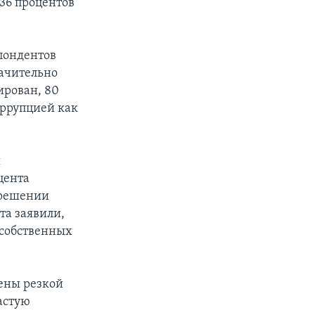
36 процентов
пондентов
начительно
ирован, 80
оррупцией как
я
цента
 решении
та заявили,
 собственных
лены резкой
астую