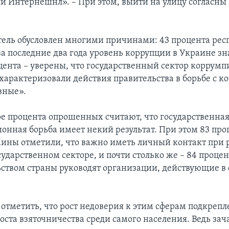
и Интернешнл». – При этом, выйти на улицу согласны 
тель обусловлен многими причинами: 43 процента рес
 за последние два года уровень коррупции в Украине з
оцента – уверены, что государственный сектор коррумп
охарактеризовали действия правительства в борьбе с к
вные».
е процента опрошенных считают, что государственна
онная борьба имеет некий результат. При этом 83 про
ины отметили, что важно иметь личный контакт при
сударственном секторе, и почти столько же – 84 процен
ьством страны руководят организации, действующие в
отметить, что рост недоверия к этим сферам подкреп
оста взяточничества среди самого населения. Ведь зач