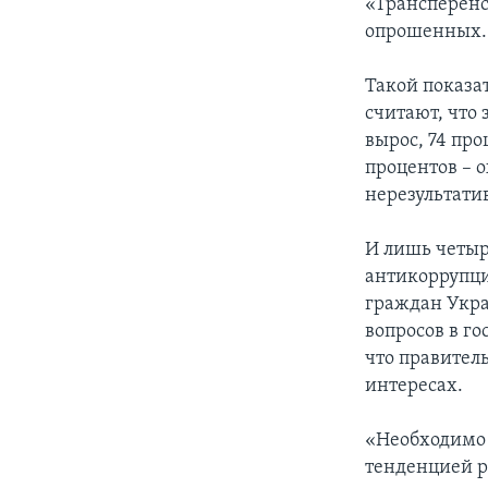
«Трансперенс
опрошенных.
Такой показа
считают, что
вырос, 74 пр
процентов – 
нерезультати
И лишь четыр
антикоррупци
граждан Укра
вопросов в го
что правител
интересах.
«Необходимо 
тенденцией р