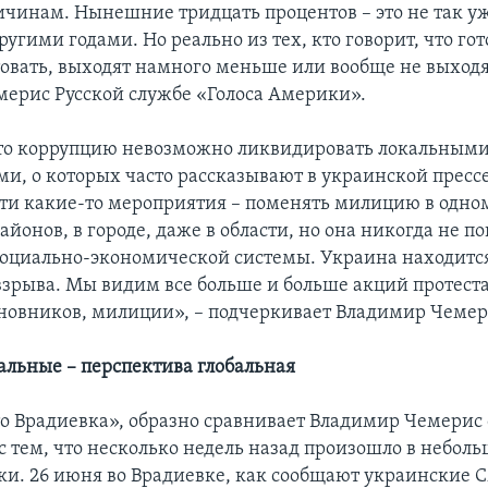
чинам. Нынешние тридцать процентов – это не так уж
ругими годами. Но реально из тех, кто говорит, что го
товать, выходят намного меньше или вообще не выходят
ерис Русской службе «Голоса Америки».
что коррупцию невозможно ликвидировать локальным
и, о которых часто рассказывают в украинской прессе
ти какие-то мероприятия – поменять милицию в одно
йонов, в городе, даже в области, но она никогда не по
социально-экономической системы. Украина находится
взрыва. Мы видим все больше и больше акций протест
новников, милиции», – подчеркивает Владимир Чемер
альные – перспектива глобальная
то Врадиевка», образно сравнивает Владимир Чемерис
с тем, что несколько недель назад произошло в неболь
ки. 26 июня во Врадиевке, как сообщают украинские 