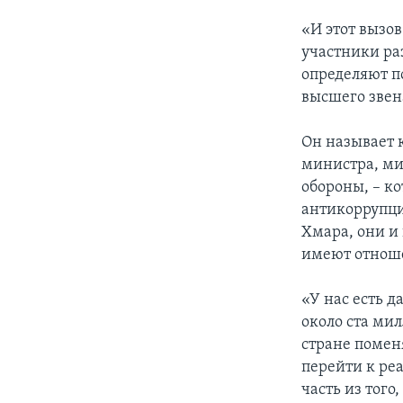
«И этот вызо
участники ра
определяют п
высшего звен
Он называет 
министра, ми
обороны, – к
антикоррупци
Хмара, они и
имеют отноше
«У нас есть 
около ста мил
стране помен
перейти к ре
часть из того