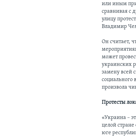
или иным при
сравнивая с д
улицу протес
Владимир Чем
Он считает, 
мероприятиям
может провес
украинских ра
замену всей 
социального 
произвола чи
Протесты лок
«Украина – э
целой стране 
юге республи