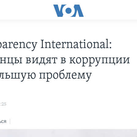
arency International:
нцы видят в коррупции
льшую проблему
:25
ься