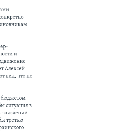
сами
конкретно
 чиновникам
ер-
ности и
родвижение
ет Алексей
т вид, что не
с бюджетом
бы ситуация в
х заявлений
бы третью
краинского