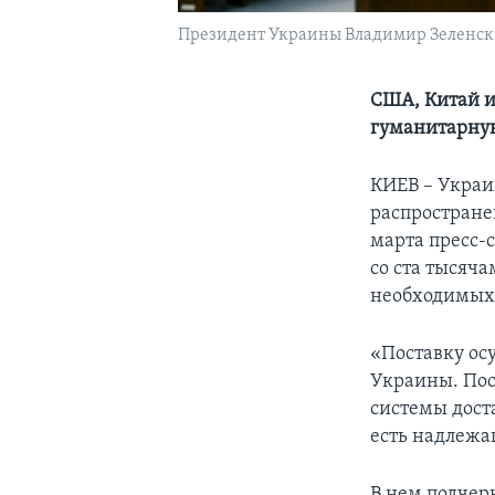
Президент Украины Владимир Зеленский
США, Китай 
гуманитарную
КИЕВ – Украи
распростране
марта пресс-
со ста тысяч
необходимых 
«Поставку ос
Украины. Пос
системы дост
есть надлежа
В нем подчер