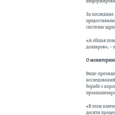
информирован
За последние
предоставили
системы здра
«А общая пом
долларов», –
О мониторинг
Вице-президе
исследований
борьбе с кор
проанализиро
«В этом ключ
десяти проце