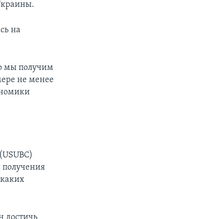
Украины.
сь на
го мы получим
ере не менее
ономики
 (USUBC)
я получения
 каких
н достичь