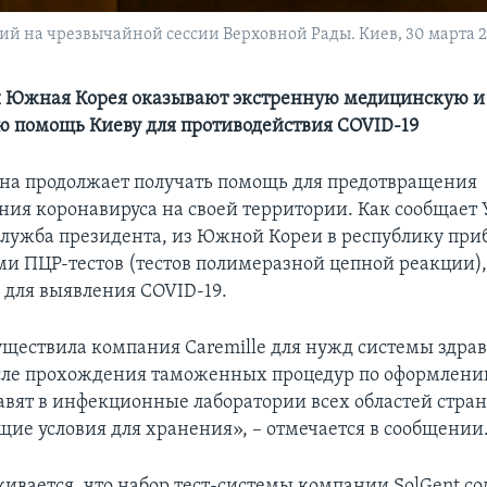
 на чрезвычайной сессии Верховной Рады. Киев, 30 марта 2
и Южная Корея оказывают экстренную медицинскую и
 помощь Киеву для противодействия COVID-19
на продолжает получать помощь для предотвращения
ния коронавируса на своей территории. Как сообщает
служба президента, из Южной Кореи в республику при
ами ПЦР-тестов (тестов полимеразной цепной реакции)
для выявления COVID-19.
уществила компания Caremille для нужд системы здра
ле прохождения таможенных процедур по оформлению
авят в инфекционные лаборатории всех областей стран
щие условия для хранения», – отмечается в сообщении
кивается, что набор тест-системы компании SolGent со