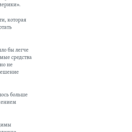
мерики».
ти, которая
отать
ло бы легче
имые средства
но не
 решение
лось больше
анением
одимы