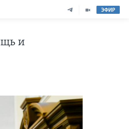
ЭФИР
ощь и