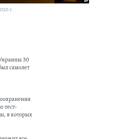
020 г.
 Украины 30
был самолет
,
воохранения
 тест-
ы, в которых
.
держит все