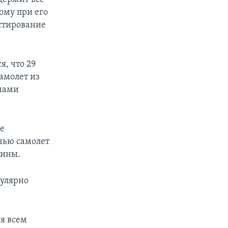
ому при его
стирование
, что 29
амолет из
ячами
же
чью самолет
аины.
гулярно
ия всем