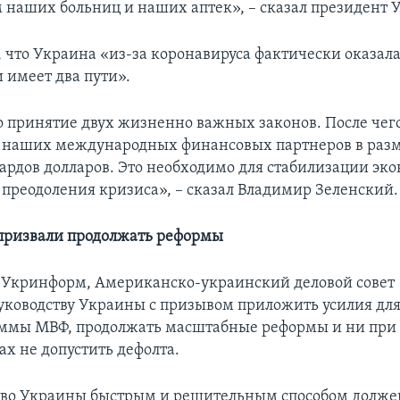
наших больниц и наших аптек», – сказал президент 
 что Украина «из-за коронавируса фактически оказала
 имеет два пути».
о принятие двух жизненно важных законов. После че
 наших международных финансовых партнеров в разм
ардов долларов. Это необходимо для стабилизации эк
и преодоления кризиса», – сказал Владимир Зеленский.
призвали продолжать реформы
 Укринформ, Американско-украинский деловой совет
руководству Украины с призывом приложить усилия дл
ммы МВФ, продолжать масштабные реформы и ни при
ах не допустить дефолта.
во Украины быстрым и решительным способом долже