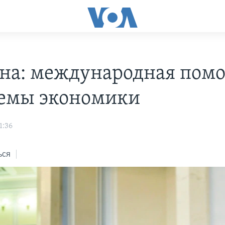
на: международная пом
емы экономики
1:36
ься