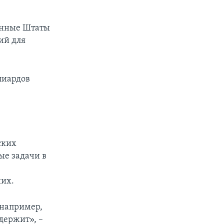
ненные Штаты
ий для
лиардов
ских
ые задачи в
ших.
 например,
держит», –