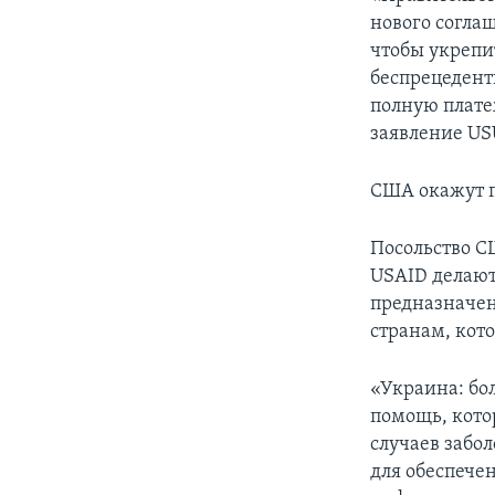
нового согла
чтобы укрепи
беспрецедент
полную плате
заявление US
США окажут п
Посольство С
USAID делают
предназначе
странам, кот
«Украина: бо
помощь, кото
случаев забо
для обеспече