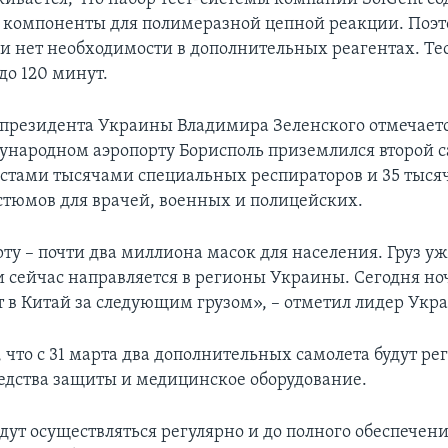
компоненты для полимеразной цепной реакции. Поэт
и нет необходимости в дополнительных реагентах. Те
 до 120 минут.
президента Украины Владимира Зеленского отмечается
ународном аэропорту Борисполь приземлился второй с
ястами тысячами специальных респираторов и 35 тыс
тюмов для врачей, военных и полицейских.
ту – почти два миллиона масок для населения. Груз у
и сейчас направляется в регионы Украины. Сегодня но
т в Китай за следующим грузом», – отметил лидер Укр
 что с 31 марта два дополнительных самолета будут ре
редства защиты и медицинское оборудование.
дут осуществляться регулярно и до полного обеспечен