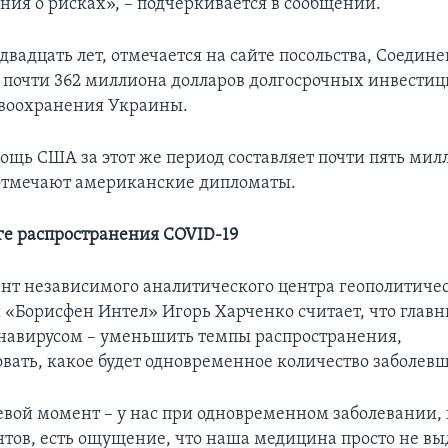
ия о рисках», – подчеркивается в сообщении.
 двадцать лет, отмечается на сайте посольства, Соеди
 почти 362 миллиона долларов долгосрочных инвестиц
воохранения Украины.
ощь США за этот же период составляет почти пять мил
 отмечают американские дипломаты.
е распространения COVID-19
нт независимого аналитического центра геополитиче
 «Борисфен Интел» Игорь Харченко считает, что главн
онавирусом – уменьшить темпы распространения,
вать, какое будет одновременное количество заболев
евой момент – у нас при одновременном заболевании,
нтов, есть ощущение, что наша медицина просто не вы