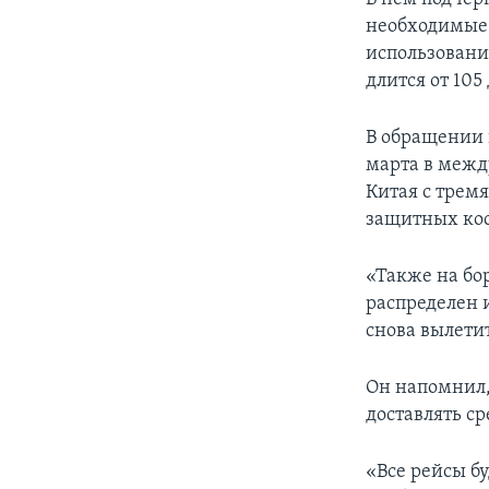
необходимые 
использовани
длится от 105
В обращении 
марта в межд
Китая с трем
защитных кос
«Также на бор
распределен 
снова вылети
Он напомнил,
доставлять с
«Все рейсы бу