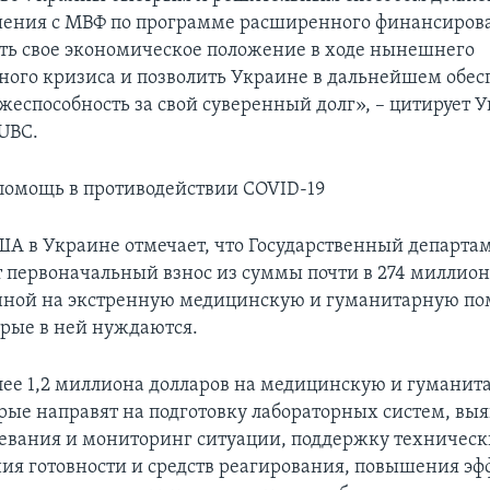
шения с МВФ по программе расширенного финансирова
ть свое экономическое положение в ходе нынешнего
ного кризиса и позволить Украине в дальнейшем обес
жеспособность за свой суверенный долг», – цитирует
UBC.
омощь в противодействии COVID-19
ША в Украине отмечает, что Государственный департа
 первоначальный взнос из суммы почти в 274 миллион
нной на экстренную медицинскую и гуманитарную п
орые в ней нуждаются.
лее 1,2 миллиона долларов на медицинскую и гумани
рые направят на подготовку лабораторных систем, вы
левания и мониторинг ситуации, поддержку техническ
ния готовности и средств реагирования, повышения э