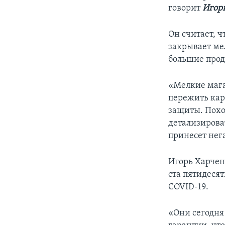
говорит
Игор
Он считает, ч
закрывает ме
большие прод
«Мелкие мага
пережить кар
защиты. Похо
детализирова
принесет нег
Игорь Харчен
ста пятидесят
COVID-19.
«Они сегодня