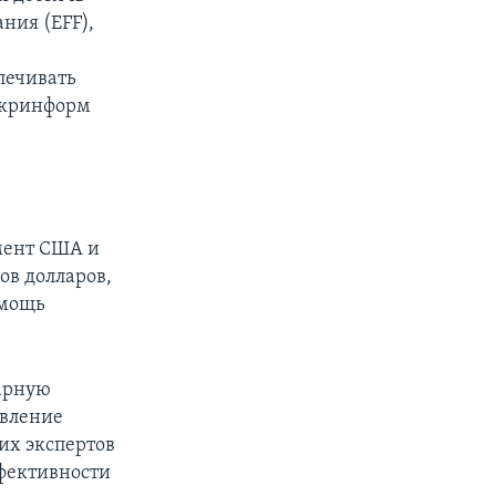
ния (EFF),
печивать
 Укринформ
мент США и
ов долларов,
омощь
тарную
явление
их экспертов
ффективности