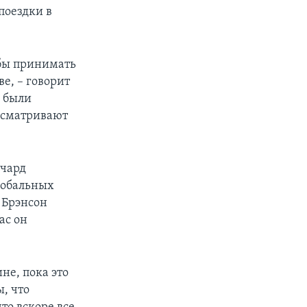
поездки в
обы принимать
е, – говорит
и были
ссматривают
ичард
глобальных
 Брэнсон
ас он
е, пока это
, что