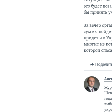
ситуация зна
это будет поз
бы принять у
За вечер орг
суммы пойдет
придет и в Ук
многие из кот
которой спас
Поделит
Але
Жур
Шевч
год
выб
укр