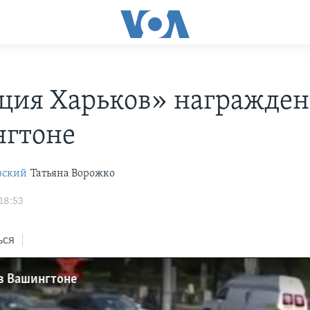
ция Харьков» награжден
гтоне
вский
Татьяна Ворожко
18:53
ься
 в Вашингтоне