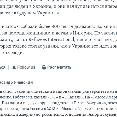
чительно успокоилась в Донецком регионе, надеемся, ч
ади для людей в Украине, и они начнут двигаться впер
частие в будущем Украины».
анизаторы собрали более 800 тысяч долларов. Большинс
 на помощь женщинам и детям в Нигерии. Но частич
раину, как от Refugees International, так и от частных 
орых только сейчас узнали, что в Украине все идет вой
аются люди.
ься
Follow us
Распечатать
ксандр Яневский
налист. Закончил Киевский национальный университет имен
енко. Работал на канале «1+1» и «5 Канале». На «Голосе Амер
а. Был одним из двух корреспондентов «Голоса Америки», ос
оры президента России в 2018 из Москвы. Уделяет внимание 
аинских и американо-российских отношений. Автор докумен