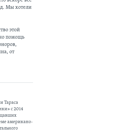
то вскоре все
ед. Мы хотели
тво этой
но помощь
доноров,
на, от
и Тараса
ики» с 2014
вещавших
теме американо-
тального