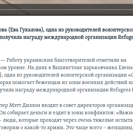
ва (Ева Гукалова), одна из руководителей волонтерско
получила награду международной организации Refug
 —
Работу украинских благотворителей отметили на
м уровне. На днях в Вашингтоне харьковчанка Елена
а), одна из руководителей волонтерской организации 
торая помогает беженцам из зоны военных действий на
учила награду международной организации Refugees In
тер Мэтт Диллон входит в совет директоров организац
. Он собирает деньги и ездит в зоны конфликтов: «Важ
– люди, которые проходят через очень тяжелые испыт
говорим о какой-то армии. Это чаще всего – женщины,