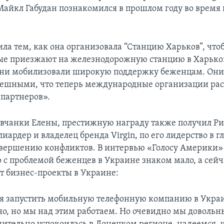
 Майкл Габудан познакомился в прошлом году во время 
ила тем, как она организовала “Станцию Харьков”, чт
ые приезжают на железнодорожную станцию в Харьков
 они мобилизовали широкую поддержку беженцам. Он
пешными, что теперь международные организации ра
 партнеров».
вчанки Елены, престижную награду также получил Р
иардер и владелец бренда Virgin, по его лидерство в 
авершению конфликтов. В интервью «Голосу Америки»
о с проблемой беженцев в Украине знаком мало, а сейч
т бизнес-проекты в Украине:
 запустить мобильную телефонную компанию в Украин
но, но мы над этим работаем. Но очевидно мы довольны