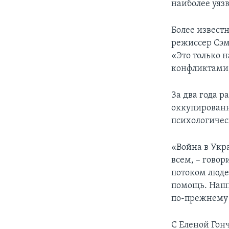
наиболее уяз
Более извест
режиссер Сэму
«Это только 
конфликтами,
За два года 
оккупированн
психологичес
«Война в Укр
всем, – говор
потоком люде
помощь. Наши
по-прежнему
С Еленой Гон