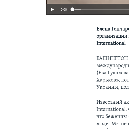
0:00
Елена Гончаро
организации 
International
ВАШИНГТОН
международно
(Ева Гукалов
Харьков», ко
Украины, пол
Известный ак
International
что беженцы 
люди. Мы не 