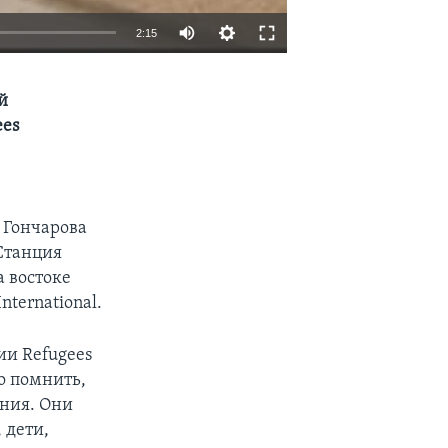
2:15
EMBED
SHARE
й
ees
 Гончарова
«Станция
 востоке
ternational.
ии Refugees
но помнить,
ания. Они
 дети,