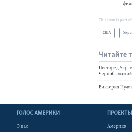
фил
This item is part of
США
Укра
Читайте 
Постпред Укра
Чернобыльской
Виктория Нула
ГОЛОС АМЕРИКИ
ПРОЕКТ
О нас
Америка