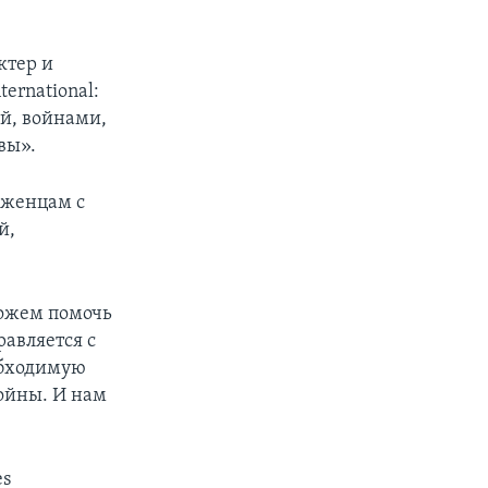
ктер и
ernational:
ой, войнами,
вы».
еженцам с
й,
можем помочь
равляется с
обходимую
ойны. И нам
es