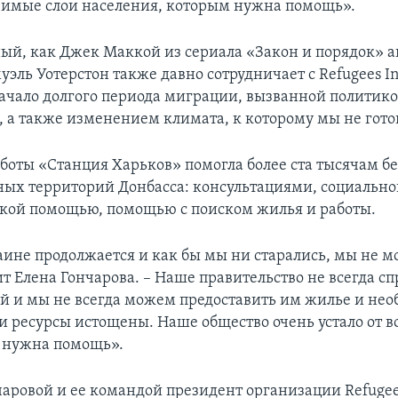
вимые слои населения, которым нужна помощь».
ный, как Джек Маккой из сериала «Закон и порядок» а
эль Уотерстон также давно сотрудничает с Refugees Int
начало долгого периода миграции, вызванной политик
 а также изменением климата, к которому мы не гото
работы «Станция Харьков» помогла более ста тысячам б
ых территорий Донбасса: консультациями, социально
кой помощью, помощью с поиском жилья и работы.
аине продолжается и как бы мы ни старались, мы не 
ит Елена Гончарова. – Наше правительство не всегда сп
й и мы не всегда можем предоставить им жилье и не
 ресурсы истощены. Наше общество очень устало от в
 нужна помощь».
чаровой и ее командой президент организации Refuge