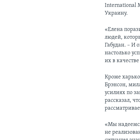
International
Украину.
«Елена пораз
людей, котор
Габудан. – И
настолько ус
их в качестве
Кроме харько
Брэнсон, милл
усилиях по з
рассказал, чт
рассматривае
«Мы надеемся
не реализова