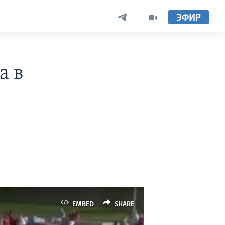
ЭФИР
а в
EMBED
SHARE