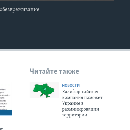
 обезвреживание
EMBED
Читайте также
НОВОСТИ
Калифорнийская
компания поможет
Украине в
разминировании
территории
у: