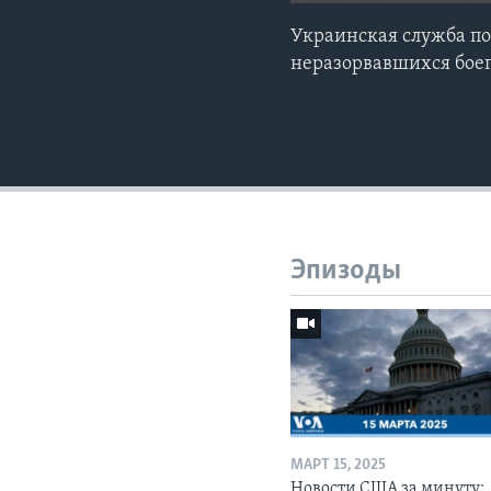
Украинская служба п
неразорвавшихся боеп
Эпизоды
МАРТ 15, 2025
Новости США за минуту: