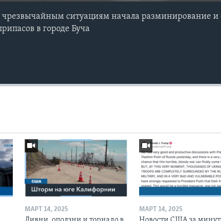
о чрезвычайным ситуациям начала разминирование и
рипасов в городе Буча
МАРТ 14, 2025
МАРТ 14, 2025
Ливни, оползни и торнадо в
Новости США за минут