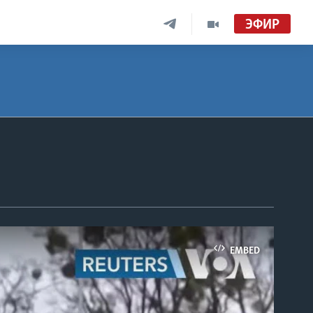
ЭФИР
EMBED