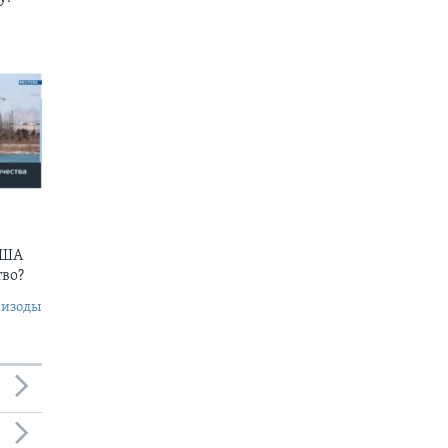
США
тво?
пизоды