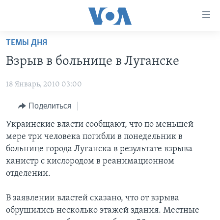
Линки
доступности
Перейти
ТЕМЫ ДНЯ
на
ГЛАВНОЕ
Взрыв в больнице в Луганске
основной
ПРОГРАММЫ
контент
18 Январь, 2010 03:00
ПРОЕКТЫ
Перейти
АМЕРИКА
к
ЭКСПЕРТИЗА
Поделиться
НОВОСТИ ЗА МИНУТУ
УЧИМ АНГЛИЙСКИЙ
основной
ИНТЕРВЬЮ
ИТОГИ
НАША АМЕРИКАНСКАЯ ИСТОРИЯ
Украинские власти сообщают, что по меньшей
навигации
мере три человека погибли в понедельник в
Перейти
ФАКТЫ ПРОТИВ ФЕЙКОВ
ПОЧЕМУ ЭТО ВАЖНО?
А КАК В АМЕРИКЕ?
больнице города Луганска в результате взрыва
в
ЗА СВОБОДУ ПРЕССЫ
ДИСКУССИЯ VOA
АРТЕФАКТЫ
канистр с кислородом в реанимационном
поиск
отделении.
УЧИМ АНГЛИЙСКИЙ
ДЕТАЛИ
АМЕРИКАНСКИЕ ГОРОДКИ
ВИДЕО
НЬЮ-ЙОРК NEW YORK
ТЕСТЫ
В заявлении властей сказано, что от взрыва
обрушились несколько этажей здания. Местные
ПОДПИСКА НА НОВОСТИ
АМЕРИКА. БОЛЬШОЕ ПУТЕШЕСТВИЕ