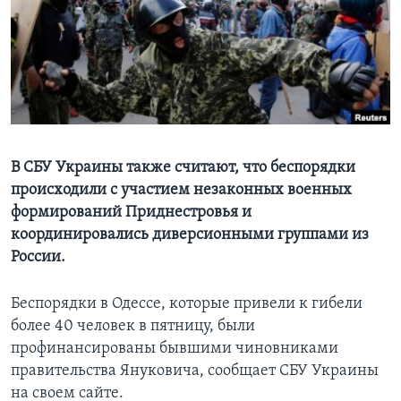
Learning English
СОЦИАЛЬНЫЕ СЕТИ
Языки
В СБУ Украины также считают, что беспорядки
происходили с участием незаконных военных
формирований Приднестровья и
координировались диверсионными группами из
России.
Беспорядки в Одессе, которые привели к гибели
более 40 человек в пятницу, были
профинансированы бывшими чиновниками
правительства Януковича, сообщает СБУ Украины
на своем сайте.