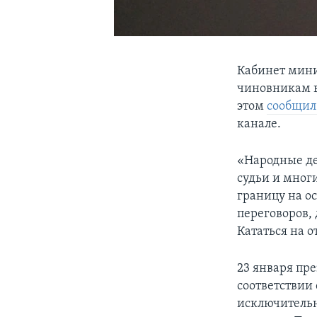
Кабинет мини
чиновникам в
этом
сообщи
канале.
«Народные де
судьи и мног
границу на о
переговоров,
Кататься на о
23 января пр
соответствии
исключительн