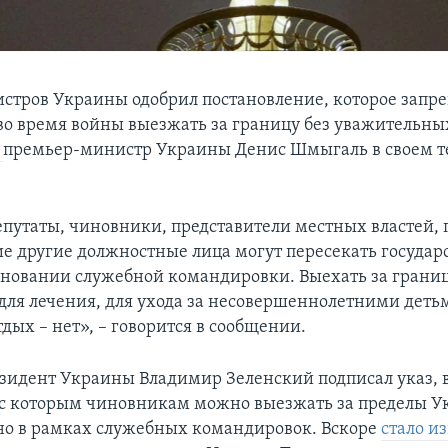
стров Украины одобрил постановление, которое запр
о время войны выезжать за границу без уважительны
л
премьер-министр Украины Денис Шмыгаль в своем т
путаты, чиновники, представители местных властей, 
ие другие должностные лица могут пересекать госуда
сновании служебной командировки. Выехать за границ
 для лечения, для ухода за несовершеннолетними деть
тдых – нет», – говорится в сообщении.
езидент Украины Владимир Зеленский подписал указ, 
 с которым чиновникам можно выезжать за пределы 
о в рамках служебных командировок. Вскоре
стало и