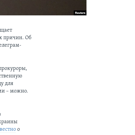
ещает
х причин. Об
елеграм-
прокуроры,
рственную
у для
ми – можно.
в
Украины
звестно
о