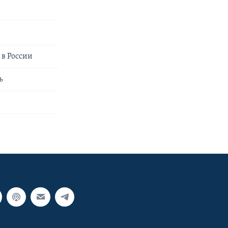
 в России
ь