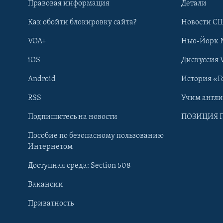
Правовая информация
Детали
Как обойти блокировку сайта?
Новости СШ
VOA+
Нью-Йорк 
iOS
Дискуссия 
Android
История «Г
RSS
Учим англ
Learning English
Подпишитесь на новости
ПОЗИЦИЯ 
Пособие по безопасному пользованию
СОЦИАЛЬНЫЕ СЕТИ
Интернетом
Доступная среда: Section 508
Вакансии
Приватность
Языки