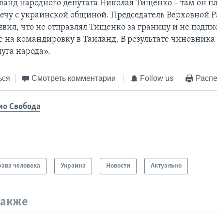
иланд народного депутата Николая Тищенко – там он п
речу с украинской общиной. Председатель Верховной 
явил, что не отправлял Тищенко за границу и не подп
 на командировку в Таиланд. В результате чиновник
уга народа».
ься
Смотреть комментарии
Follow us
Распе
ио Свобода
ава человека
Украина
Новости
Актуально
также