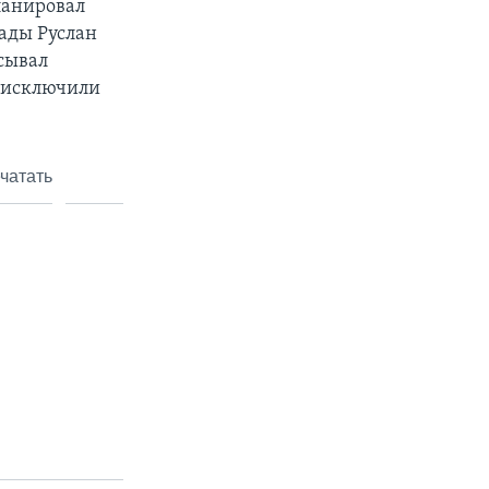
ланировал
Рады Руслан
исывал
а исключили
чатать