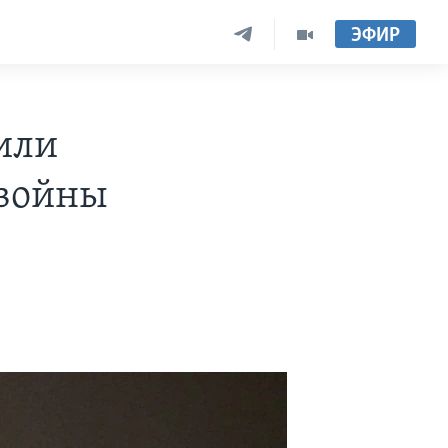
ЭФИР
или
 войны