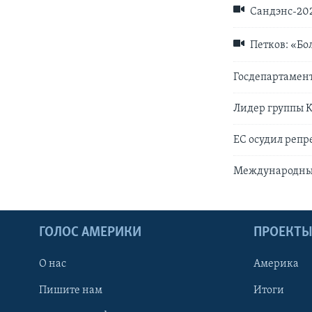
Сандэнс-202
Петков: «Бо
Госдепартамент
Лидер группы K
EC осудил репр
Международный
ГОЛОС АМЕРИКИ
ПРОЕКТ
О нас
Америка
Пишите нам
Итоги