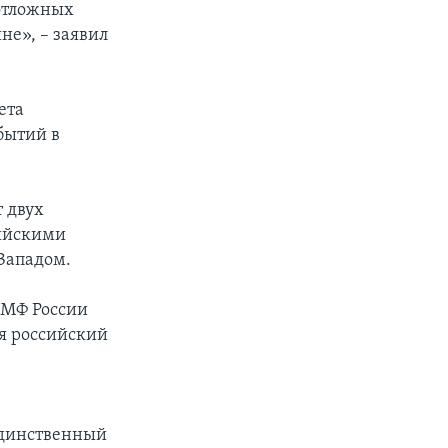
еотложных
не», – заявил
ета
бытий в
т двух
сийскими
Западом.
ВМФ России
ся российский
 единственный