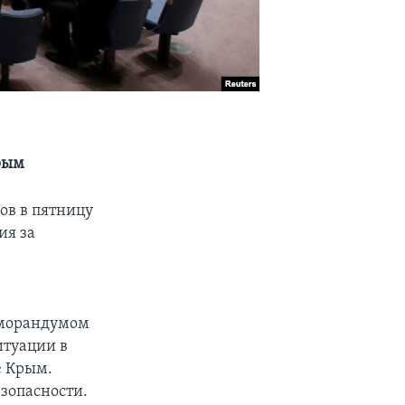
рым
ов в пятницу
ия за
меморандумом
итуации в
е Крым.
зопасности.