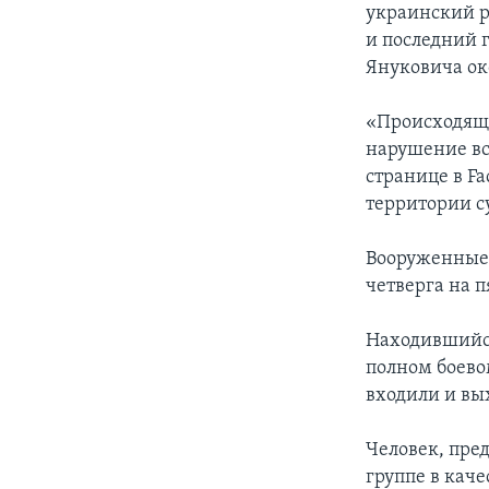
украинский р
и последний 
Януковича ок
«Происходяще
нарушение вс
странице в F
территории с
Вооруженные 
четверга на 
Находившийся
полном боево
входили и вы
Человек, пре
группе в каче