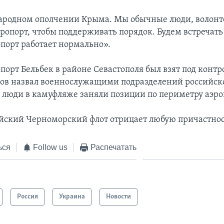
народном ополчении Крыма. Мы обычные люди, волон
эропорт, чтобы поддерживать порядок. Будем встречать
опорт работает нормально».
порт Бельбек в районе Севастополя был взят под конт
ов назвал военнослужащими подразделений российско
люди в камуфляже заняли позиции по периметру аэро
йский Черноморский флот отрицает любую причастност
ься
Follow us
Распечатать
Россия
Украина
Новости