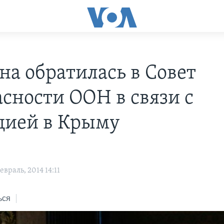
на обратилась в Совет
асности ООН в связи с
цией в Крыму
враль, 2014 14:11
ься