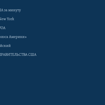
А за минуту
New York
VOA
олоса Америки»
ийский
ПРАВИТЕЛЬСТВА США