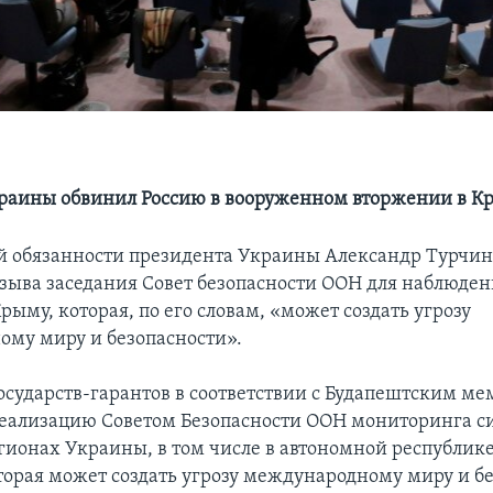
раины обвинил Россию в вооруженном вторжении в К
обязанности президента Украины Александр Турчин
озыва заседания Совет безопасности ООН для наблюден
рыму, которая, по его словам, «может создать угрозу
му миру и безопасности».
государств-гарантов в соответствии с Будапештским 
еализацию Советом Безопасности ООН мониторинга с
гионах Украины, в том числе в автономной республик
торая может создать угрозу международному миру и бе