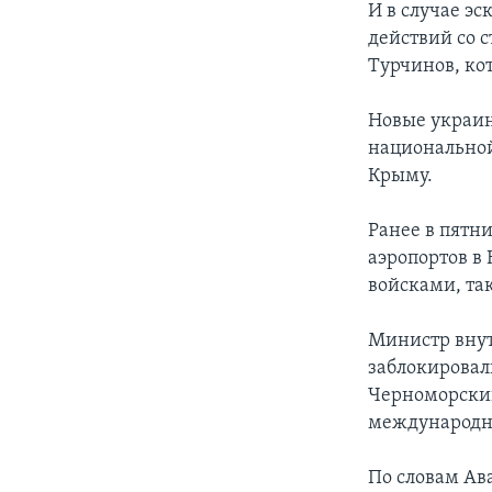
И в случае э
действий со 
Турчинов, ко
Новые украин
национальной
Крыму.
Ранее в пятн
аэропортов в
войсками, та
Министр внут
заблокировал
Черноморский
международн
По словам Ав