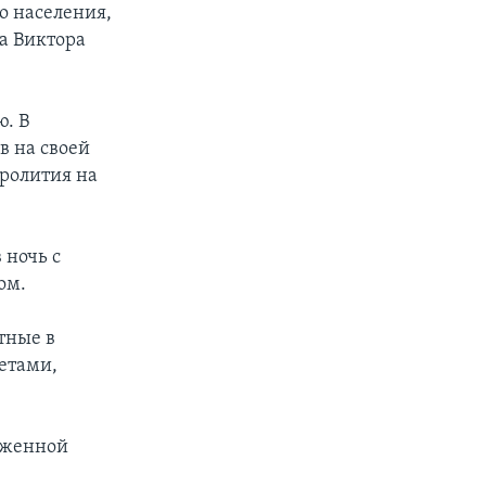
о населения,
а Виктора
. В
в на своей
пролития на
 ночь с
ом.
тные в
етами,
уженной