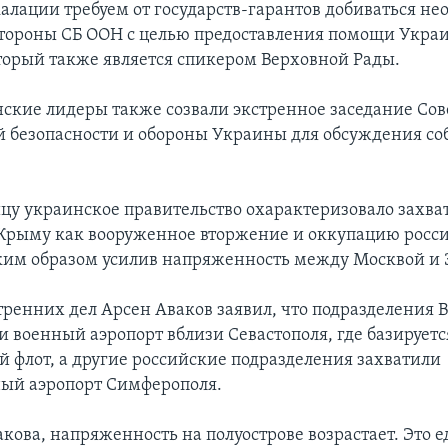
скалации требуем от государств-гарантов добиваться н
стороны СБ ООН с целью предоставления помощи Украи
торый также является спикером Верховной Рады.
ские лидеры также созвали экстренное заседание Сов
 безопасности и обороны Украины для обсуждения со
ицу украинское правительство охарактеризовало захва
 Крыму как вооруженное вторжение и оккупацию рос
ким образом усилив напряженность между Москвой и 
ренних дел Арсен Аваков заявил, что подразделения 
и военный аэропорт вблизи Севастополя, где базирует
 флот, а другие российские подразделения захватили
ый аэропорт Симферополя.
акова, напряженность на полуострове возрастает. Это