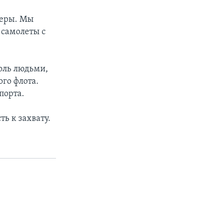
теры. Мы
 самолеты с
роль людьми,
го флота.
порта.
ь к захвату.