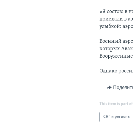
«Я состою в 
приехали в а
улыбкой: аэр
Военный аэро
которых Авак
Вооруженные 
Однако росси
Поделит
This item is part of
СНГ и регионы