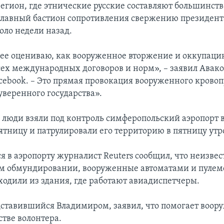
егион, где этнические русские составляют большинств
главный бастион сопротивления свержению президент
оло недели назад.
е оцениваю, как вооруженное вторжение и оккупацию
ех международных договоров и норм», – заявил Авако
acebook. – Это прямая провокация вооруженного крово
уверенного государства».
люди взяли под контроль симферопольский аэропорт в
пятницу и патрулировали его территорию в пятницу утр
 в аэропорту журналист Reuters сообщил, что неизвес
м обмундировании, вооруженные автоматами и пулем
ходили из здания, где работают авиадиспетчеры.
дставившийся Владимиром, заявил, что помогает воор
стве волонтера.