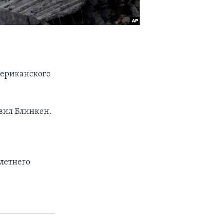
мериканского
вил Блинкен.
-летнего