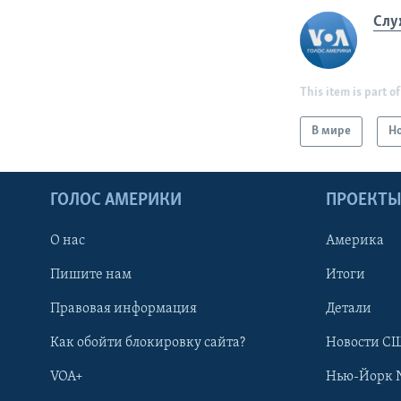
Слу
This item is part of
В мире
Н
ГОЛОС АМЕРИКИ
ПРОЕКТ
О нас
Америка
Пишите нам
Итоги
Правовая информация
Детали
Как обойти блокировку сайта?
Новости СШ
VOA+
Нью-Йорк 