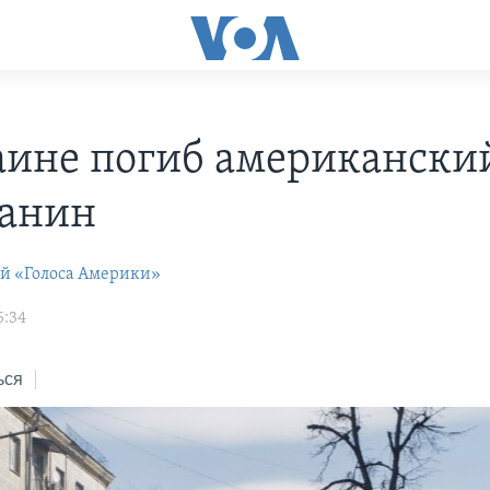
аине погиб американски
анин
ей «Голоса Америки»
5:34
ься