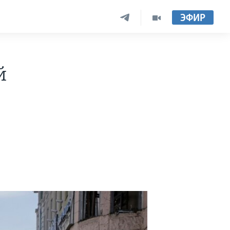
ЭФИР
й