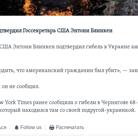
одтвердил Госсекретарь США Энтони Блинкен
 США Энтони Блинкен подтвердил гибель в Украине а
рдить, что американский гражданин был убит», — зая
 он не сообщил.
w York Times ранее сообщила о гибели в Чернигове 68
который находился там со своей подругой-украинкой.
ься
Follow us
Распечатать