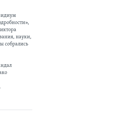
езидиум
одробности»,
Виктора
вания, науки,
ы собрались
андал
ако
х
.