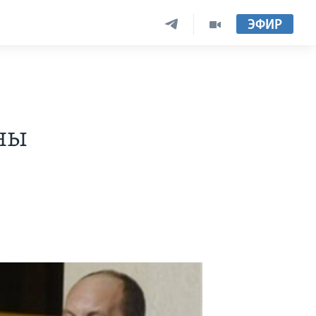
ЭФИР
ны