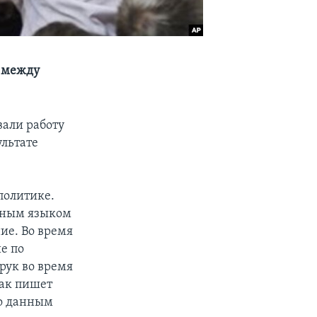
и между
али работу
ультате
политике.
ьным языком
ие. Во время
е по
рук во время
Как пишет
По данным