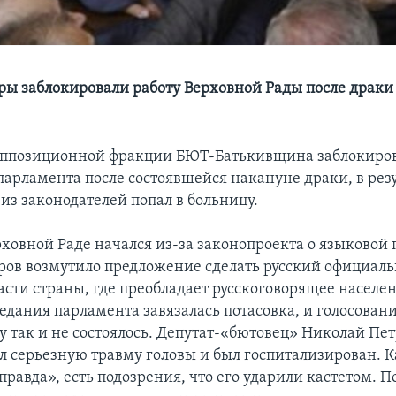
ы заблокировали работу Верховной Рады после драк
оппозиционной фракции БЮТ-Батькивщина заблокиров
парламента после состоявшейся накануне драки, в рез
из законодателей попал в больницу.
рховной Раде начался из-за законопроекта о языковой 
ов возмутило предложение сделать русский официал
асти страны, где преобладает русскоговорящее населен
едания парламента завязалась потасовка, и голосовани
у так и не состоялось. Депутат-«бютовец» Николай Пет
л серьезную травму головы и был госпитализирован. 
правда», есть подозрения, что его ударили кастетом. 