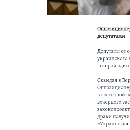
Оппозиционер
депутатами
Депутаты от 
украинского 
которой один 
Скандал в Ве
Оппозиционер
в восточной ч
вечернего зас
законопроект
драки получи
«Украинская 