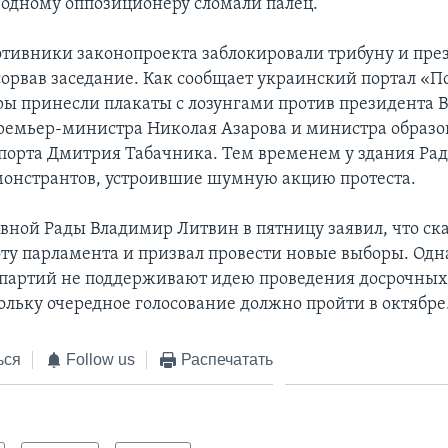
 одному оппозиционеру сломали палец.
отивники законопроекта заблокировали трибуну и пр
сорвав заседание. Как сообщает украинский портал «П
ы принесли плакаты с лозунгами против президента 
ремьер-министра Николая Азарова и министра образо
порта Дмитрия Табачника. Тем временем у здания Рад
монстрантов, устроившие шумную акцию протеста.
вной Рады Владимир Литвин в пятницу заявил, что ск
ту парламента и призвал провести новые выборы. Одн
партий не поддерживают идею проведения досрочны
ольку очередное голосование должно пройти в октябре
ься
Follow us
Распечатать