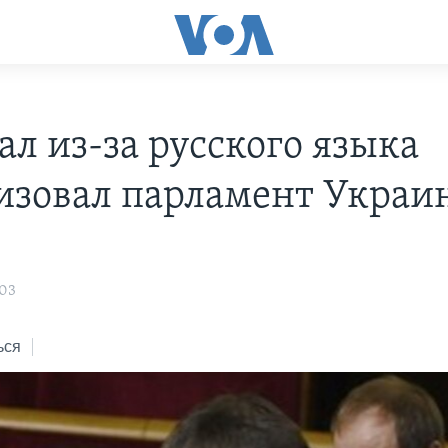
ал из-за русского языка
изовал парламент Украи
:03
ься