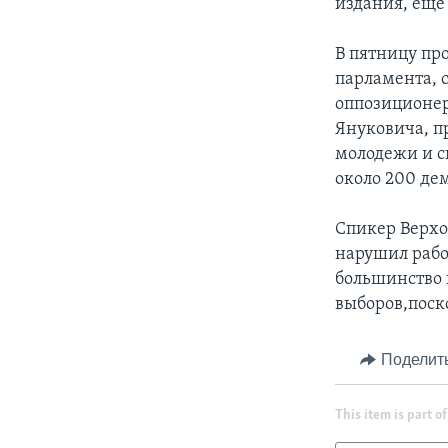
издания, еще
В пятницу пр
парламента, 
оппозиционер
Януковича, п
молодежи и с
около 200 де
Спикер Верхо
нарушил рабо
большинство 
выборов,поск
Поделит
This item is part of