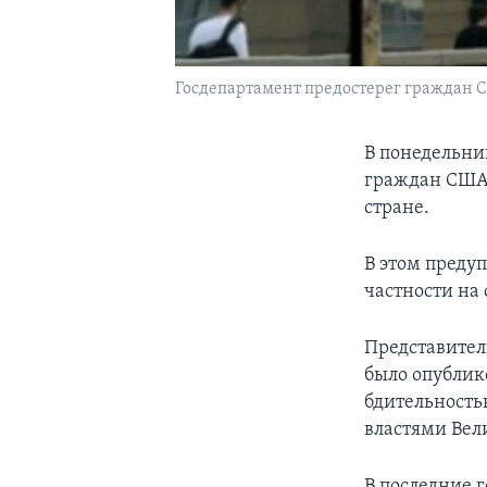
Госдепартамент предостерег граждан
В понедельни
граждан США,
стране.
В этом преду
частности на 
Представител
было опублико
бдительность
властями Вел
В последние 