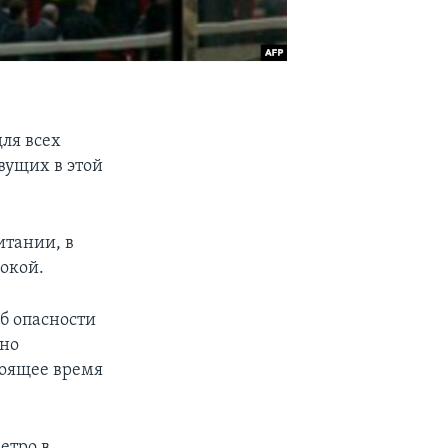
ля всех
вущих в этой
итании, в
сокой.
б опасности
ено
тоящее время
етро в