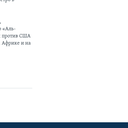
,
о «Аль-
ы против США
, Африке и на