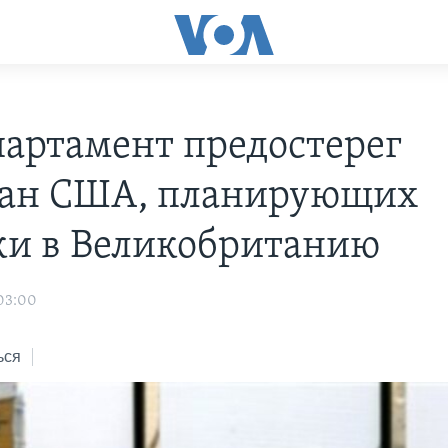
партамент предостерег
ан США, планирующих
ки в Великобританию
 03:00
ься