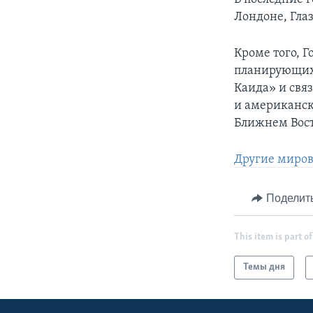
Лондоне, Гла
Кроме того, 
планирующих п
Каида» и свя
и американск
Ближнем Вост
Другие миров
Поделит
This item is part of
Темы дня