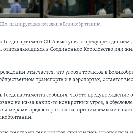
 США, планирующих поездки в Великобританию
к Госдепартамент США выступил с предупреждением д
 отправляющихся в Соединенное Королевство или жи
преждении отмечается, что угроза терактов в Великобр
общественном транспорте и в аэропортах, остается вы
ь Госдепартамента сообщил, что это предупреждение о
вано не из-за каких-то конкретных угроз, а обусловл
ю и мерами предосторожности, принимаемыми в нас
икобритании.
годы жертвами террористов становились аэропорты и м