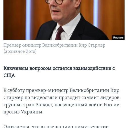
Learning English
СОЦИАЛЬНЫЕ СЕТИ
Премьер-министр Великобритании Кир Стармер
(архивное фото)
Языки
Ключевым вопросом остается взаимодействие с
СЩА
В субботу премьер-министр Великобритании Кир
Стармер по видеосвязи проводит саммит лидеров
группы стран Запада, посвященный войне России
против Украины.
Ожидается, что в совещании примут участие