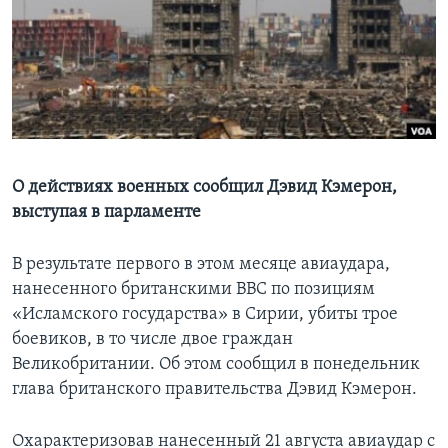
Learning English
СОЦИАЛЬНЫЕ СЕТИ
Языки
О действиях военных сообщил Дэвид Кэмерон,
выступая в парламенте
В результате первого в этом месяце авиаудара,
нанесенного британскими ВВС по позициям
«Исламского государства» в Сирии, убиты трое
боевиков, в то числе двое граждан
Великобритании. Об этом сообщил в понедельник
глава британского правительства Дэвид Кэмерон.
Охарактеризовав нанесенный 21 августа авиаудар с