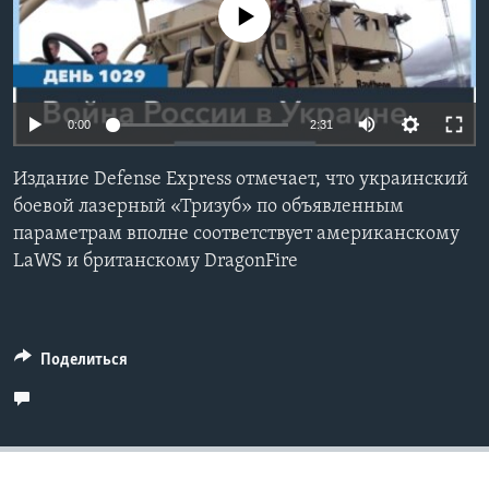
No media source currently available
Learning English
СОЦИАЛЬНЫЕ СЕТИ
0:00
2:31
Издание Defense Express отмечает, что украинский
Языки
боевой лазерный «Тризуб» по объявленным
параметрам вполне соответствует американскому
LaWS и британскому DragonFire
Поделиться