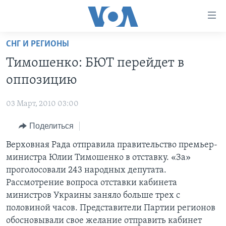
Линки
доступности
Перейти
СНГ И РЕГИОНЫ
на
ГЛАВНОЕ
Тимошенко: БЮТ перейдет в
основной
ПРОГРАММЫ
контент
оппозицию
ПРОЕКТЫ
Перейти
АМЕРИКА
к
03 Март, 2010 03:00
ЭКСПЕРТИЗА
НОВОСТИ ЗА МИНУТУ
УЧИМ АНГЛИЙСКИЙ
основной
Поделиться
ИНТЕРВЬЮ
ИТОГИ
НАША АМЕРИКАНСКАЯ ИСТОРИЯ
навигации
Перейти
ФАКТЫ ПРОТИВ ФЕЙКОВ
Верховная Рада отправила правительство премьер-
ПОЧЕМУ ЭТО ВАЖНО?
А КАК В АМЕРИКЕ?
в
министра Юлии Тимошенко в отставку. «За»
ЗА СВОБОДУ ПРЕССЫ
ДИСКУССИЯ VOA
АРТЕФАКТЫ
поиск
проголосовали 243 народных депутата.
УЧИМ АНГЛИЙСКИЙ
ДЕТАЛИ
АМЕРИКАНСКИЕ ГОРОДКИ
Рассмотрение вопроса отставки кабинета
министров Украины заняло больше трех с
ВИДЕО
НЬЮ-ЙОРК NEW YORK
ТЕСТЫ
половиной часов. Представители Партии регионов
ПОДПИСКА НА НОВОСТИ
АМЕРИКА. БОЛЬШОЕ ПУТЕШЕСТВИЕ
обосновывали свое желание отправить кабинет