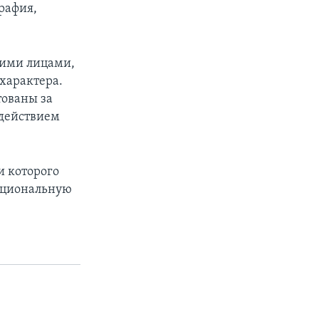
рафия,
ними лицами,
 характера.
тованы за
 действием
и которого
ациональную