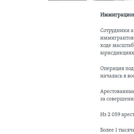
Иммиграционн
Сотрудники а
иммигрантов,
ходе масштаб
юрисдикциях 
Операция под
началась в во
Арестованные
за совершени
Из 2 059 аре
Более 1 тыся