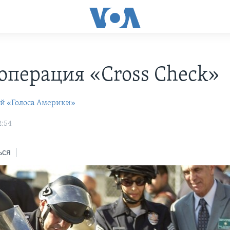
операция «Cross Check»
ей «Голоса Америки»
2:54
ься