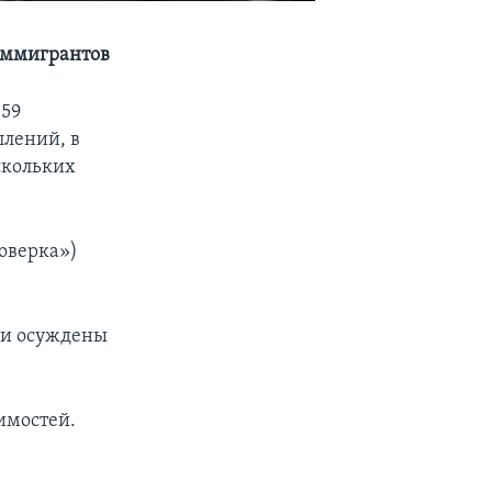
иммигрантов
059
лений, в
скольких
оверка»)
ли осуждены
имостей.