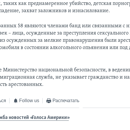
, таких как преднамеренное убийство, детская порног
падение, захват заложников и изнасилование.
ванных 58 являются членами банд или связанными с 
век – лица, осужденные за преступления сексуального
из осужденных за мелкие правонарушения были арес
омобиля в состоянии алкогольного опьянения или под
те Министерство национальной безопасности, в ведени
миграционная служба, не указывает гражданство и н
ть арестованных.
ься
Follow us
Распечатать
жба новостей «Голоса Америки»