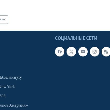
сти
Ы
СОЦИАЛЬНЫЕ СЕТИ
А за минуту
New York
VOA
олоса Америки»