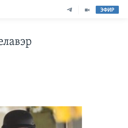
ЭФИР
елавэр