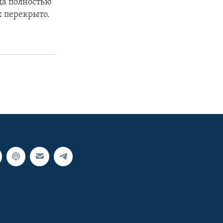
да полностью
х перекрыто.