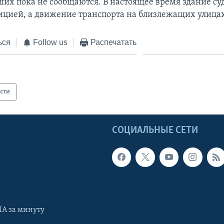
их пока не сообщаются. В настоящее время здание су
ицией, а движение транспорта на близлежащих улица
ься
Follow us
Распечатать
сти
Ы
СОЦИАЛЬНЫЕ СЕТИ
А за минуту