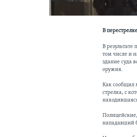
В перестрелк
В результате 
том числе и 
здание суда 
оружия.
Как сообщил 
стрелка, с к
находившаяся
Полицейские,
нападавший б