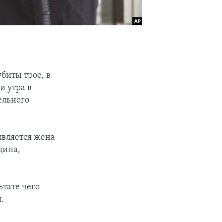
убиты трое, в
и утра в
ельного
является жена
щина,
ьтате чего
.