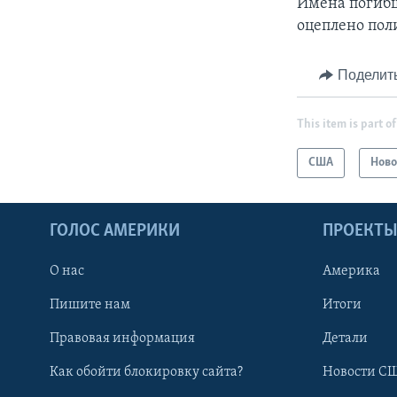
Имена погибш
оцеплено пол
Поделит
This item is part of
США
Ново
ГОЛОС АМЕРИКИ
ПРОЕКТ
О нас
Америка
Пишите нам
Итоги
Правовая информация
Детали
Как обойти блокировку сайта?
Новости СШ