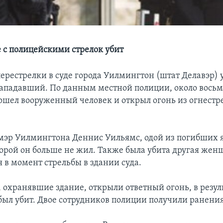
е с полицейскими стрелок убит
перестрелки в суде города Уилмингтон (штат Делавэр) 
нападавший. По данным местной полиции, около восьм
вошел вооруженный человек и открыл огонь из огнестр
мэр Уилмингтона Деннис Уильямс, одой из погибших 
оторой он больше не жил. Также была убита другая жен
 в момент стрельбы в здании суда.
 охранявшие здание, открыли ответный огонь, в резул
ыл убит. Двое сотрудников полиции получили ранения