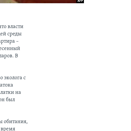
то власти
ей среды
артира –
несенный
ларов. В
 эколога с
Затока
алатки на
он был
ы обитания,
 время