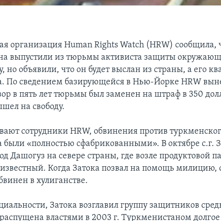
я организация Human Rights Watch (HRW) сообщила, ч
на выпустили из тюрьмы активиста защиты окружающ
, но объявили, что он будет выслан из страны, а его кв
а. По сведением базирующейся в Нью-Йорке HRW вы
ор в пять лет тюрьмы был заменен на штраф в 350 дол
ышел на свободу.
вают сотрудники HRW, обвинения против туркменского
а были «полностью сфабрикованными». В октябре c.г. 
од Дашогуз на севере страны, где возле продуктовой п
еизвестный. Когда Затока позвал на помощь милицию, 
бвинен в хулиганстве.
ециальности, Затока возглавил группу защитников сред
 распущена властями в 2003 г. Туркменистаном долгое