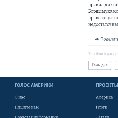
правил дикта
Бердымухамед
правозащитны
недостаточны
Поделит
This item is part of
Темы дня
ГОЛОС АМЕРИКИ
ПРОЕКТ
О нас
Америка
Пишите нам
Итоги
Правовая информация
Детали