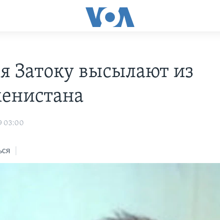
я Затоку высылают из
енистана
9 03:00
ься