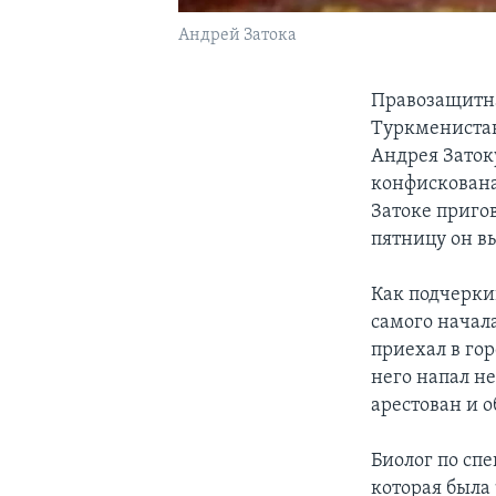
Андрей Затока
Правозащитна
Туркмениста
Андрея Затоку
конфискован
Затоке пригов
пятницу он в
Как подчерки
самого начал
приехал в гор
него напал н
арестован и о
Биолог по сп
которая была