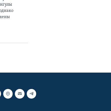
ангулы
однако
емены