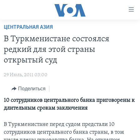
Линки
доступности
Перейти
ЦЕНТРАЛЬНАЯ АЗИЯ
на
ГЛАВНОЕ
В Туркменистане состоялся
основной
ПРОГРАММЫ
контент
редкий для этой страны
ПРОЕКТЫ
Перейти
АМЕРИКА
открытый суд
к
ЭКСПЕРТИЗА
НОВОСТИ ЗА МИНУТУ
УЧИМ АНГЛИЙСКИЙ
основной
29 Июль, 2011 03:00
ИНТЕРВЬЮ
ИТОГИ
НАША АМЕРИКАНСКАЯ ИСТОРИЯ
навигации
Перейти
Поделиться
ФАКТЫ ПРОТИВ ФЕЙКОВ
ПОЧЕМУ ЭТО ВАЖНО?
А КАК В АМЕРИКЕ?
в
10 сотрудников центрального банка приговорены к
ЗА СВОБОДУ ПРЕССЫ
ДИСКУССИЯ VOA
АРТЕФАКТЫ
поиск
длительным срокам заключения
УЧИМ АНГЛИЙСКИЙ
ДЕТАЛИ
АМЕРИКАНСКИЕ ГОРОДКИ
ВИДЕО
НЬЮ-ЙОРК NEW YORK
ТЕСТЫ
В Туркменистане перед судом предстали 10
сотрудников центрального банка страны, в том
ПОДПИСКА НА НОВОСТИ
АМЕРИКА. БОЛЬШОЕ ПУТЕШЕСТВИЕ