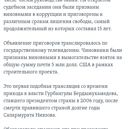
числе члены руководства банка. На открытом
судебном заседании они были призваны
Learning English
виновными в коррупции и приговорены к
различным срокам лишения свободы, самый
СОЦИАЛЬНЫЕ СЕТИ
продолжительный из которых составил 15 лет.
Объявление приговоров транслировалось по
государственному телевидению. Чиновники были
Языки
признаны виновными в вымогательстве взяток на
общую сумму почти 5 млн долл. США в рамках
строительного проекта.
Это первая подобная трансляция со времени
прихода к власти Гурбангулы Бердымухамедова,
ставшего президентом страны в 2006 году, после
смерти правившего страной долгие годы
Сапармурата Ниязова.